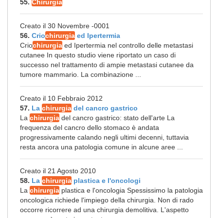
55.
Chirurgia
Creato il 30 Novembre -0001
56.
Crio
chirurgia
ed Ipertermia
Crio
chirurgia
ed Ipertermia nel controllo delle metastasi
cutanee In questo studio viene riportato un caso di
successo nel trattamento di ampie metastasi cutanee da
tumore mammario. La combinazione ...
Creato il 10 Febbraio 2012
57.
La
chirurgia
del cancro gastrico
La
chirurgia
del cancro gastrico: stato dell'arte La
frequenza del cancro dello stomaco è andata
progressivamente calando negli ultimi decenni, tuttavia
resta ancora una patologia comune in alcune aree ...
Creato il 21 Agosto 2010
58.
La
chirurgia
plastica e l'oncologi
La
chirurgia
plastica e l'oncologia Spessissimo la patologia
oncologica richiede l'impiego della chirurgia. Non di rado
occorre ricorrere ad una chirurgia demolitiva. L'aspetto