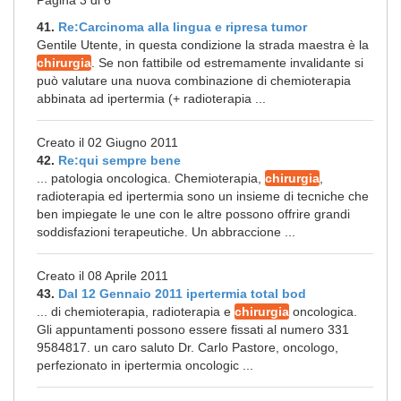
Pagina 3 di 6
41.
Re:Carcinoma alla lingua e ripresa tumor
Gentile Utente, in questa condizione la strada maestra è la
chirurgia
. Se non fattibile od estremamente invalidante si
può valutare una nuova combinazione di chemioterapia
abbinata ad ipertermia (+ radioterapia ...
Creato il 02 Giugno 2011
42.
Re:qui sempre bene
... patologia oncologica. Chemioterapia,
chirurgia
,
radioterapia ed ipertermia sono un insieme di tecniche che
ben impiegate le une con le altre possono offrire grandi
soddisfazioni terapeutiche. Un abbraccione ...
Creato il 08 Aprile 2011
43.
Dal 12 Gennaio 2011 ipertermia total bod
... di chemioterapia, radioterapia e
chirurgia
oncologica.
Gli appuntamenti possono essere fissati al numero 331
9584817. un caro saluto Dr. Carlo Pastore, oncologo,
perfezionato in ipertermia oncologic ...