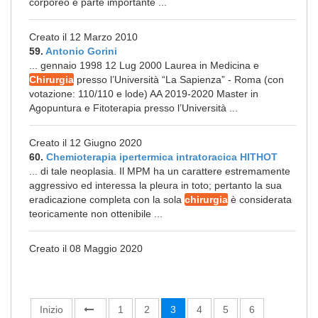
corporeo è parte importante ...
Creato il 12 Marzo 2010
59.
Antonio Gorini
... gennaio 1998 12 Lug 2000 Laurea in Medicina e
Chirurgia
presso l’Università “La Sapienza” - Roma (con
votazione: 110/110 e lode) AA 2019-2020 Master in
Agopuntura e Fitoterapia presso l’Università ...
Creato il 12 Giugno 2020
60.
Chemioterapia ipertermica intratoracica HITHOT
... di tale neoplasia. Il MPM ha un carattere estremamente
aggressivo ed interessa la pleura in toto; pertanto la sua
eradicazione completa con la sola
chirurgia
è considerata
teoricamente non ottenibile ...
Creato il 08 Maggio 2020
Inizio
1
2
3
4
5
6