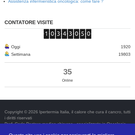
Assistenza infermieristica oncologica: come fare ?
CONTATORE VISITE
Oggi
1920
Settimana
19803
35
Online
Copyright © 2026 Ipertermia Italia, il calore che cura il cancro, tutti
i diritti riservati
Prof. Carlo Pastore medico chirurgo , specializzato in Oncologia.
Iscr. ordine dei medici di Latina num. 3019 p.iva 09052841005