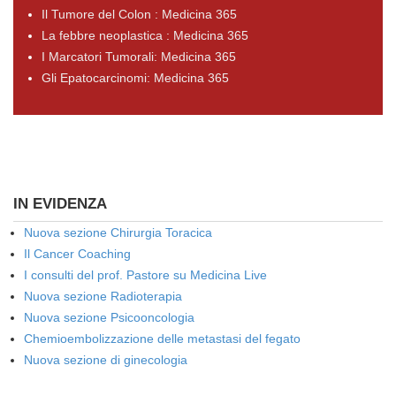
Il Tumore del Colon : Medicina 365
La febbre neoplastica : Medicina 365
I Marcatori Tumorali: Medicina 365
Gli Epatocarcinomi: Medicina 365
IN EVIDENZA
Nuova sezione Chirurgia Toracica
Il Cancer Coaching
I consulti del prof. Pastore su Medicina Live
Nuova sezione Radioterapia
Nuova sezione Psicooncologia
Chemioembolizzazione delle metastasi del fegato
Nuova sezione di ginecologia