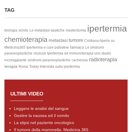
TAG
ipertermia
biologia
scroto
Le metastasi epatiche
mastectomia
chemioterapia
metastasi
tumore
Cristiana Aperio su
farmaco
Medicina365
Ipertermia e cure palliative
Le sindromi
paraneoplastiche
muscoli
Ipertermia ed immunoterapia
uno studio
radioterapia
incoraggiante
sindromi paraneoplastiche
cachessia
terapia
Roma Today Intervista sulla ipertermia
ULTIMI VIDEO
Leggere le analisi del sangue
Gestire la nausea ed il vomito
La stipsi nel paziente oncologico
Il tumore della mammella: Medicina 365