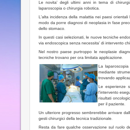
Le novita' degli ultimi anni in tema di chirurg
laparoscopia o chirurgia robotica.
L'alta incidenza della malattia nei paesi orienta
modo da porre diagnosi di neoplasia in fase precoc
dello stomaco.
In questi casi selezionati, le nuove tecniche end
via endoscopica senza necessita' di intervento chi
Nel nostro paese purtroppo le neoplasie diagn
tecniche trovano per ora limitata applicazione.
La laparoscopia (
mediante strument
trovando applicaz
Le esperienze s
l'intervento eseg
risultati oncolog
per il paziente.
Un ulteriore progresso sembrerebbe arrivare dall' 
gesti chirurgici della tecnica tradizionale.
Resta da fare qualche osservazione sul ruolo del