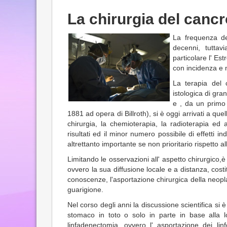
La chirurgia del cancro
La frequenza de
decenni, tutta
particolare l' Es
con incidenza e 
La terapia del 
istologica di gr
e , da un primo 
1881 ad opera di Billroth), si è oggi arrivati a que
chirurgia, la chemioterapia, la radioterapia ed 
risultati ed il minor numero possibile di effetti 
altrettanto importante se non prioritario rispetto a
Limitando le osservazioni all' aspetto chirurgico,
ovvero la sua diffusione locale e a distanza, costit
conoscenze, l'asportazione chirurgica della neopla
guarigione.
Nel corso degli anni la discussione scientifica si
stomaco in toto o solo in parte in base alla lo
linfadenectomia, ovvero l' asportazione dei lin