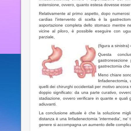
estensione, ovvero, quanto estesa dovesse esser
Relativamente al primo aspetto, dopo numerosi st
cardias l'intervento di scelta è la gastrecto
asportazione completa dello stomaco mentre ne
vicine al piloro, è possibile eseguire con ugu
parziale,
(figura a sinistra
Questa concl
gastroresezione 
gastrectomia che 
Meno chiare sono 
linfadenectomia, u
quelli dei chirurghi occidentali per motivo ancora 
doppio significato: da una parte curativo, ovvero
stadiazione, ovvero verificare in quante e qual
adiuvanti.
La conclusione attuale è che la soluzione migl
distanza è una linfadenectomia 'intermedia', ne' 
genere si accompagna un aumento delle complica