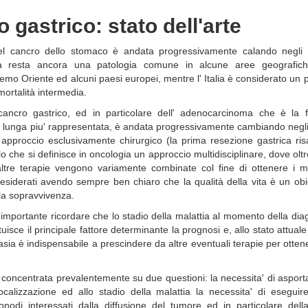
 gastrico: stato dell'arte
l cancro dello stomaco è andata progressivamente calando negli u
via resta ancora una patologia comune in alcune aree geografich
tremo Oriente ed alcuni paesi europei, mentre l' Italia è considerato un
mortalità intermedia.
cancro gastrico, ed in particolare dell' adenocarcinoma che è la 
an lunga piu' rappresentata, è andata progressivamente cambiando negl
approccio esclusivamente chirurgico (la prima resezione gastrica risa
llo che si definisce in oncologia un approccio multidisciplinare, dove oltr
altre terapie vengono variamente combinate col fine di ottenere i mig
indesiderati avendo sempre ben chiaro che la qualità della vita è un obi
lla sopravvivenza.
è importante ricordare che lo stadio della malattia al momento della dia
uisce il principale fattore determinante la prognosi e, allo stato attuale
sia è indispensabile a prescindere da altre eventuali terapie per otten
 è concentrata prevalentemente su due questioni: la necessita' di asport
calizzazione ed allo stadio della malattia la necessita' di eseguir
fonodi interessati dalla diffusione del tumore ed in particolare dell