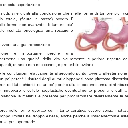
e questa asportazione.
udi, si è giunti alla conclusione che melle forme di tumore piu' vici
mia totale, (figura in basso)
ovvero l'
lle forme non avanzate di tumore piu'
ale risultato oncologico una resezione
) ovvero una gastroresezione.
usione è importante perchè una
permette una qualità della vita sicuramente superiore rispetto a
quindi, quando non necessario, è preferibile evitare.
le conclusioni relativamente al secondo punto, ovvero all'estensione 
n po' perchè i risultati degli autori giapponesi sono piuttosto discorda
non del tutto chiariti, ed un po' perchè alla linfoadenectomia si attribui
 rimuovere le cellule neoplastiche eventualmente presenti, e dall' al
i ghiandole la malattia è presente per programmare diversamente le te
iore, nelle forme operate con intento curativo, ovvero senza metast
troppo limitata ne' troppo estesa, anche perchè a linfadenectomie est
nze postoperatorie.