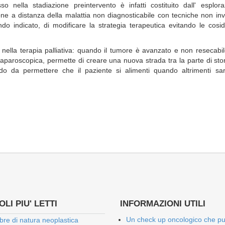
so nella stadiazione preintervento è infatti costituito dall' esplora
one a distanza della malattia non diagnosticabile con tecniche non in
do indicato, di modificare la strategia terapeutica evitando le cosid
 nella terapia palliativa: quando il tumore è avanzato e non resecabi
 laparoscopica, permette di creare una nuova strada tra la parte di s
odo da permettere che il paziente si alimenti quando altrimenti sa
LI PIU' LETTI
INFORMAZIONI UTILI
Un check up oncologico che p
bre di natura neoplastica