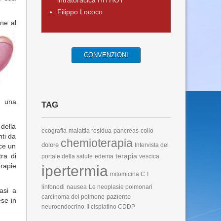
intratoracica HITHOT
Filippo Lococo
ne al
CONVENZIONI
d una
TAG
della
ecografia
malattia residua
pancreas
collo
nti da
chemioterapia
dolore
Intervista del
sce un
tra di
terapia
portale della salute
edema
vescica
rapie
ipertermia
mitomicina C
I
linfonodi
nausea
Le neoplasie polmonari
asi a
paziente
carcinoma del polmone
ese in
neuroendocrino
Il cisplatino
CDDP