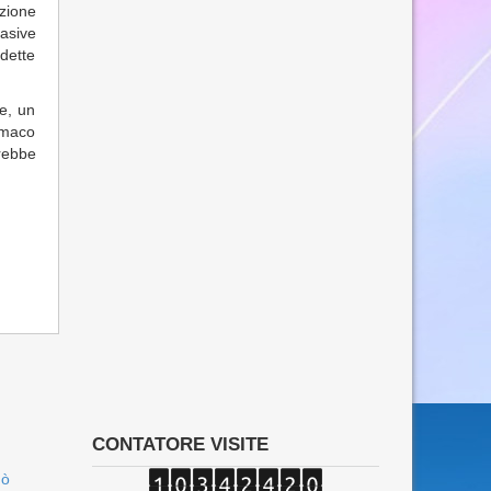
zione
vasive
dette
le, un
tomaco
rebbe
CONTATORE VISITE
uò