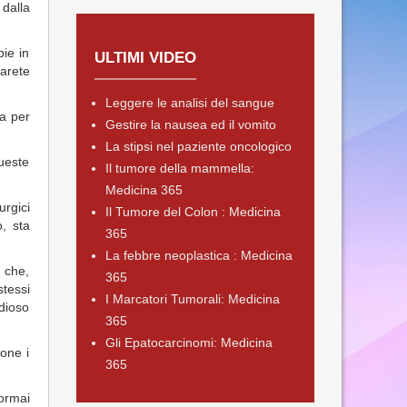
dalla
pie in
ULTIMI VIDEO
parete
Leggere le analisi del sangue
ia per
Gestire la nausea ed il vomito
La stipsi nel paziente oncologico
ueste
Il tumore della mammella:
Medicina 365
urgici
Il Tumore del Colon : Medicina
o, sta
365
La febbre neoplastica : Medicina
 che,
365
stessi
I Marcatori Tumorali: Medicina
idioso
365
Gli Epatocarcinomi: Medicina
ione i
365
 ormai