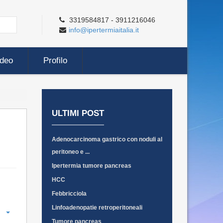
3319584817 - 3911216046
info@ipertermiaitalia.it
ideo
Profilo
ULTIMI POST
Adenocarcinoma gastrico con noduli al
peritoneo e ...
Ipertermia tumore pancreas
HCC
Febbricciola
Linfoadenopatie retroperitoneali
Tumore pancreas