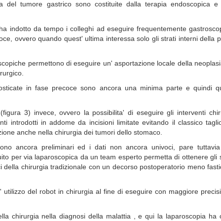
ia del tumore gastrico sono costituite dalla terapia endoscopica e 
li ha indotto da tempo i colleghi ad eseguire frequentemente gastrosco
e, ovvero quando quest' ultima interessa solo gli strati interni della 
oscopiche permettono di eseguire un' asportazione locale della neoplas
rurgico.
osticate in fase precoce sono ancora una minima parte e quindi q
figura 3) invece, ovvero la possibilita' di eseguire gli interventi chir
i introdotti in addome da incisioni limitate evitando il classico tagli
ione anche nella chirurgia dei tumori dello stomaco.
ono ancora preliminari ed i dati non ancora univoci, pare tuttavia
uito per via laparoscopica da un team esperto permetta di ottenere gli 
ici della chirurgia tradizionale con un decorso postoperatorio meno fast
utilizzo del robot in chirurgia al fine di eseguire con maggiore precis
la chirurgia nella diagnosi della malattia , e qui la laparoscopia ha