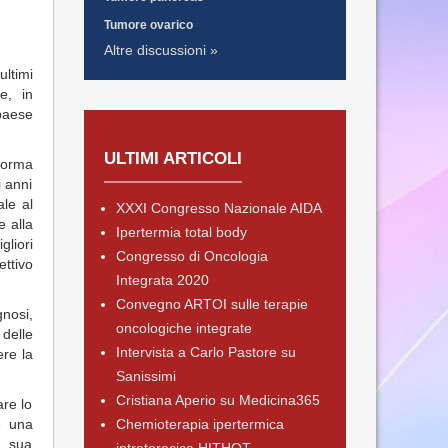
Tumore ovarico
Altre discussioni »
ltimi
e, in
 paese
ULTIMI ARTICOLI
forma
i anni
le al
XXXI Congresso Nazionale AIDA
e alla
Ipertermia total body
liori
Congresso di Oncologia
ettivo
Integrata 2020
Convegno ARTOI sulle terapie
gnosi,
oncologiche integrate
 delle
Intervista a Carlo Pastore su
ere la
Sanissimi
Cristiana Aperio su Medicina365
are lo
e una
Chemioterapia ipertermica
a sua