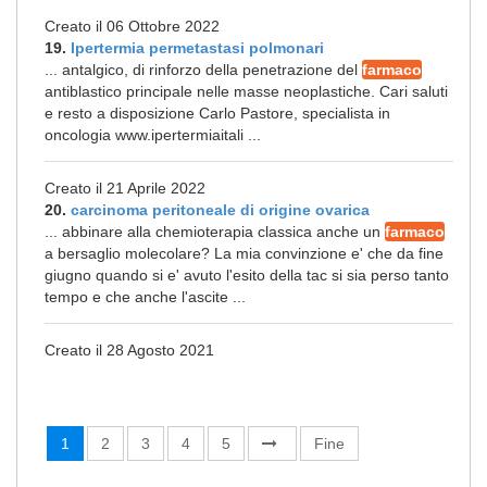
Creato il 06 Ottobre 2022
19.
Ipertermia permetastasi polmonari
... antalgico, di rinforzo della penetrazione del
farmaco
antiblastico principale nelle masse neoplastiche. Cari saluti
e resto a disposizione Carlo Pastore, specialista in
oncologia www.ipertermiaitali ...
Creato il 21 Aprile 2022
20.
carcinoma peritoneale di origine ovarica
... abbinare alla chemioterapia classica anche un
farmaco
a bersaglio molecolare? La mia convinzione e' che da fine
giugno quando si e' avuto l'esito della tac si sia perso tanto
tempo e che anche l'ascite ...
Creato il 28 Agosto 2021
1
2
3
4
5
Fine