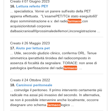
Creato il 07 Giugno 2023
16.
Lettura referto PEY
... specialistica. Vorrei un parere sull'esito della PET
appena effettuata. "L'esamePET/TCè stato eseguito60'
dopo somministrazione e.v. del radio
farmaco
,con
acquisizionitotali corporee
dalbasicranioalIIIprossimaledeifemori,incoregistrazione ...
Creato il 26 Maggio 2023
17.
Aiuto per lettura pet
... Utile, secondo gludizio clinico, conferma ORL. Tenue
simmetrica iperattività tiroidea del radiocomposto in
assenza di focalità da segnalare. TORACE: non aree di
patologica iperfissazione del radio
farmaco
. ...
Creato il 24 Ottobre 2022
18.
Carcinosi peritoneale
... coinvolge il peritoneo. Il primo intervento certamente più
radicale ma assai più invasivo del secondo. In alternativa,
se non è possibile intervenire anche localmente, occorre
disegnare uno schema
farmaco
logico ...