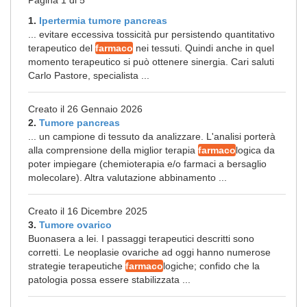
Pagina 1 di 5
1.
Ipertermia tumore pancreas
... evitare eccessiva tossicità pur persistendo quantitativo
terapeutico del
farmaco
nei tessuti. Quindi anche in quel
momento terapeutico si può ottenere sinergia. Cari saluti
Carlo Pastore, specialista ...
Creato il 26 Gennaio 2026
2.
Tumore pancreas
... un campione di tessuto da analizzare. L'analisi porterà
alla comprensione della miglior terapia
farmaco
logica da
poter impiegare (chemioterapia e/o farmaci a bersaglio
molecolare). Altra valutazione abbinamento ...
Creato il 16 Dicembre 2025
3.
Tumore ovarico
Buonasera a lei. I passaggi terapeutici descritti sono
corretti. Le neoplasie ovariche ad oggi hanno numerose
strategie terapeutiche
farmaco
logiche; confido che la
patologia possa essere stabilizzata ...