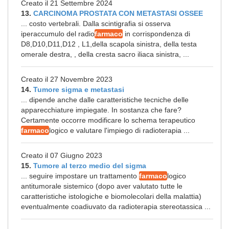
Creato il 21 Settembre 2024
13.
CARCINOMA PROSTATA CON METASTASI OSSEE
... costo vertebrali. Dalla scintigrafia si osserva
iperaccumulo del radio
farmaco
in corrispondenza di
D8,D10,D11,D12 , L1,della scapola sinistra, della testa
omerale destra, , della cresta sacro iliaca sinistra, ...
Creato il 27 Novembre 2023
14.
Tumore sigma e metastasi
... dipende anche dalle caratteristiche tecniche delle
apparecchiature impiegate. In sostanza che fare?
Certamente occorre modificare lo schema terapeutico
farmaco
logico e valutare l'impiego di radioterapia ...
Creato il 07 Giugno 2023
15.
Tumore al terzo medio del sigma
... seguire impostare un trattamento
farmaco
logico
antitumorale sistemico (dopo aver valutato tutte le
caratteristiche istologiche e biomolecolari della malattia)
eventualmente coadiuvato da radioterapia stereotassica ...