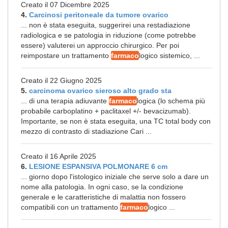
Creato il 07 Dicembre 2025
4.
Carcinosi peritoneale da tumore ovarico
... non è stata eseguita, suggerirei una restadiazione
radiologica e se patologia in riduzione (come potrebbe
essere) valuterei un approccio chirurgico. Per poi
reimpostare un trattamento
farmaco
logico sistemico, ...
Creato il 22 Giugno 2025
5.
carcinoma ovarico sieroso alto grado sta
... di una terapia adiuvante
farmaco
logica (lo schema più
probabile carboplatino + paclitaxel +/- bevacizumab).
Importante, se non è stata eseguita, una TC total body con
mezzo di contrasto di stadiazione Cari ...
Creato il 16 Aprile 2025
6.
LESIONE ESPANSIVA POLMONARE 6 cm
... giorno dopo l'istologico iniziale che serve solo a dare un
nome alla patologia. In ogni caso, se la condizione
generale e le caratteristiche di malattia non fossero
compatibili con un trattamento
farmaco
logico ...