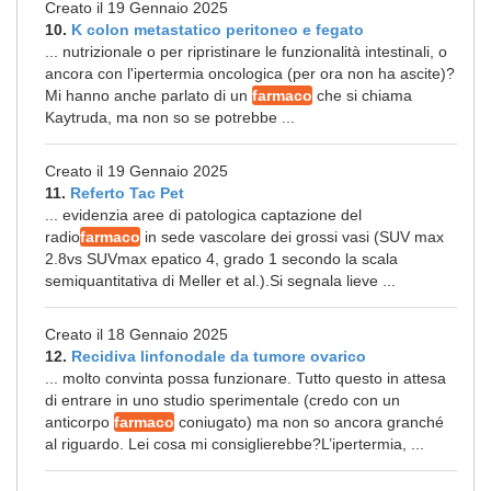
Creato il 19 Gennaio 2025
10.
K colon metastatico peritoneo e fegato
... nutrizionale o per ripristinare le funzionalità intestinali, o
ancora con l'ipertermia oncologica (per ora non ha ascite)?
Mi hanno anche parlato di un
farmaco
che si chiama
Kaytruda, ma non so se potrebbe ...
Creato il 19 Gennaio 2025
11.
Referto Tac Pet
... evidenzia aree di patologica captazione del
radio
farmaco
in sede vascolare dei grossi vasi (SUV max
2.8vs SUVmax epatico 4, grado 1 secondo la scala
semiquantitativa di Meller et al.).Si segnala lieve ...
Creato il 18 Gennaio 2025
12.
Recidiva linfonodale da tumore ovarico
... molto convinta possa funzionare. Tutto questo in attesa
di entrare in uno studio sperimentale (credo con un
anticorpo
farmaco
coniugato) ma non so ancora granché
al riguardo. Lei cosa mi consiglierebbe?L’ipertermia, ...