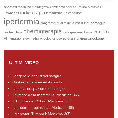
apoptosi
medicina biointegrata
carcinoma cervice uterina
Metastasi
radioterapia
linfonodali
fotemustina
La candidosi
ipertermia
bersaglio
congresso
qualità della vità
dubbi
chemioterapia
cancro
molecolare
dolore
carlo-pastore
oncologia
Alimentazione dei malati oncologici
locoregionale
diarrea
ULTIMI VIDEO
Leggere le analisi del sangue
Gestire la nausea ed il vomito
La stipsi nel paziente oncologico
Il tumore della mammella: Medicina 365
Il Tumore del Colon : Medicina 365
La febbre neoplastica : Medicina 365
I Marcatori Tumorali: Medicina 365