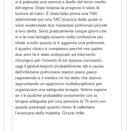
si è palesata una stenosi a livello del terzo medio
del sigma. Dopo biopsia la prognosi è stata di
tumore al colon. È stata fatta prima una TAC
addominale poi una TAC toracica dalla quale si
sono evidenziate due metastasi polmonari piccole
a loro detta. Sono praticamente cinque giorni che
io e la mia famiglia viviamo nella confusione più
totale a tutto questo si è aggiunta una polmonite,
il quadro clinico è complesso perché mio padre
due anni fa è stato sottoposto ad intervento
chirurgico per l'innesto di tre bypass coronarici,
oggi il globuli bianchi probabilmente alti a causa
dell'infezione polmonare stanno piano piano
regredendo e il medico mi ha detto che stanno
approntando un approccio multidisciplinare per
organizzare una adeguata terapia. Volevo sapere
se c'è qualche probabilità ovviamente con la
terapia adeguata per una persona di 75 anni con
queste patologie quanto meno di rallentare
l'avanzare della malattia. Grazie mille