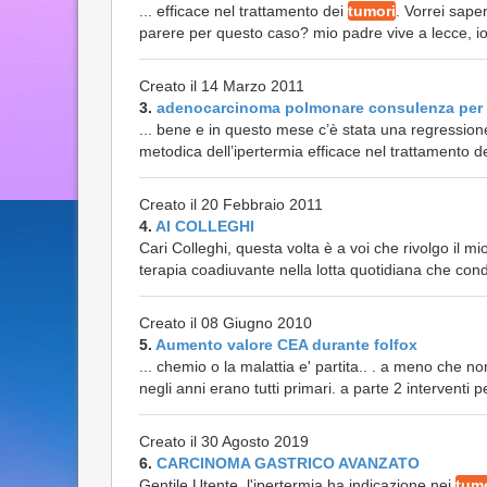
... efficace nel trattamento dei
tumori
. Vorrei sape
parere per questo caso? mio padre vive a lecce, io
Creato il 14 Marzo 2011
3.
adenocarcinoma polmonare consulenza per
... bene e in questo mese c’è stata una regressione
metodica dell’ipertermia efficace nel trattamento d
Creato il 20 Febbraio 2011
4.
AI COLLEGHI
Cari Colleghi, questa volta è a voi che rivolgo il m
terapia coadiuvante nella lotta quotidiana che co
Creato il 08 Giugno 2010
5.
Aumento valore CEA durante folfox
... chemio o la malattia e' partita.. . a meno che non
negli anni erano tutti primari. a parte 2 interventi p
Creato il 30 Agosto 2019
6.
CARCINOMA GASTRICO AVANZATO
Gentile Utente, l'ipertermia ha indicazione nei
tum