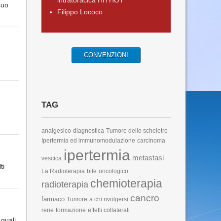
intratoracica HITHOT
suo
Filippo Lococo
CONVENZIONI
TAG
analgesico
diagnostica
Tumore dello scheletro
Ipertermia ed immunomodulazione
carcinoma
ipertermia
metastasi
vescica
ti
La Radioterapia
bile
oncologico
chemioterapia
radioterapia
cancro
farmaco
Tumore
a chi rivolgersi
rene
formazione
effetti collaterali
 quali