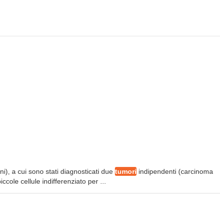
i), a cui sono stati diagnosticati due
tumori
indipendenti (carcinoma
ole cellule indifferenziato per ...