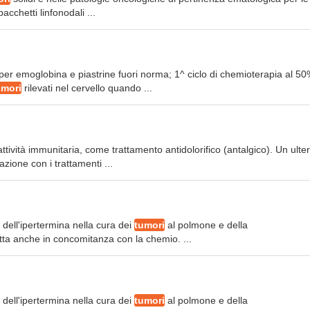
acchetti linfonodali ...
e per emoglobina e piastrine fuori norma; 1^ ciclo di chemioterapia al 5
umori
rilevati nel cervello quando ...
ttività immunitaria, come trattamento antidolorifico (antalgico). Un ulter
zione con i trattamenti ...
ia dell'ipertermina nella cura dei
tumori
al polmone e della
atta anche in concomitanza con la chemio. ...
ia dell'ipertermina nella cura dei
tumori
al polmone e della