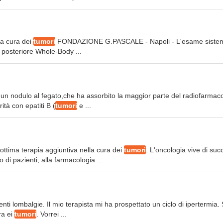
la cura dei
tumori
FONDAZIONE G.PASCALE - Napoli - L'esame siste
 e posteriore Whole-Body ...
e un nodulo al fegato,che ha assorbito la maggior parte del radiofarmac
ità con epatiti B (
tumori
e ...
n ottima terapia aggiuntiva nella cura dei
tumori
. L'oncologia vive di suc
di pazienti; alla farmacologia ...
uenti lombalgie. Il mio terapista mi ha prospettato un ciclo di ipertermia.
ra ei
tumori
. Vorrei ...