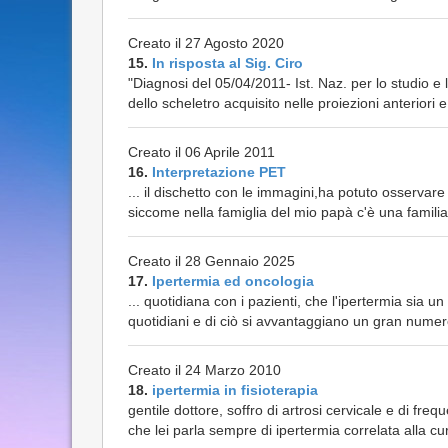
Creato il 27 Agosto 2020
15.
In risposta al Sig. Ciro
"Diagnosi del 05/04/2011- Ist. Naz. per lo studio e 
dello scheletro acquisito nelle proiezioni anteriori
Creato il 06 Aprile 2011
16.
Interpretazione PET
... il dischetto con le immagini,ha potuto osservar
siccome nella famiglia del mio papà c'è una familiar
Creato il 28 Gennaio 2025
17.
Ipertermia ed oncologia
... quotidiana con i pazienti, che l'ipertermia sia u
quotidiani e di ciò si avvantaggiano un gran numero 
Creato il 24 Marzo 2010
18.
ipertermia in fisioterapia
gentile dottore, soffro di artrosi cervicale e di freq
che lei parla sempre di ipertermia correlata alla cu