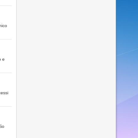
mico
o e
cessi
 So