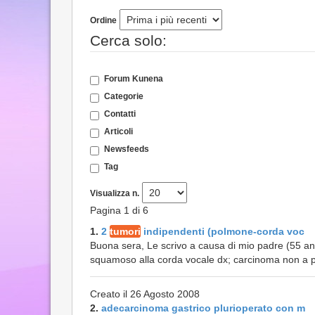
Ordine
Cerca solo:
Forum Kunena
Categorie
Contatti
Articoli
Newsfeeds
Tag
Visualizza n.
Pagina 1 di 6
1.
2
tumori
indipendenti (polmone-corda voc
Buona sera, Le scrivo a causa di mio padre (55 ann
squamoso alla corda vocale dx; carcinoma non a picc
Creato il 26 Agosto 2008
2.
adecarcinoma gastrico plurioperato con m