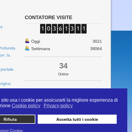
CONTATORE VISITE
uò
Oggi
3021
Profunda
Settimana
38064
on: la
34
 portale
Online
logica:
sito usa i cookie per assicurarti la migliore esperienza di
zione
Cookie policy
Privacy policy
Rifiuta
Accetta tutti i cookie
 info@ipertermiaitalia.it tel. 331/9584817 . Il
ito è diramato nel rispetto delle Linee Guida contenute
zioni Cookie: