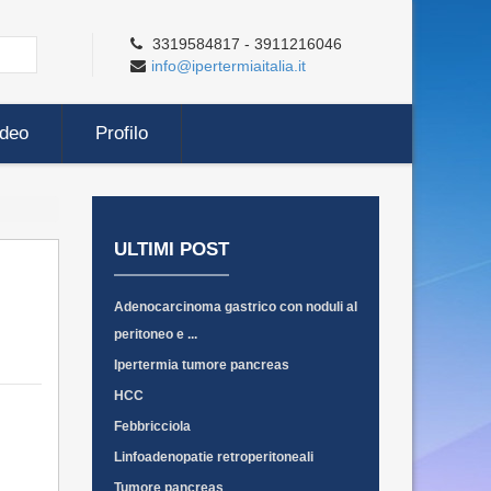
3319584817 - 3911216046
info@ipertermiaitalia.it
ideo
Profilo
ULTIMI POST
Adenocarcinoma gastrico con noduli al
peritoneo e ...
Ipertermia tumore pancreas
HCC
Febbricciola
Linfoadenopatie retroperitoneali
Tumore pancreas