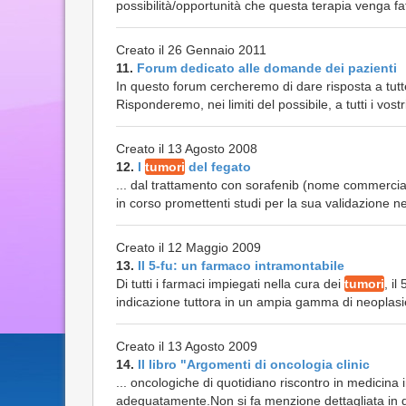
possibilità/opportunità che questa terapia venga f
Creato il 26 Gennaio 2011
11.
Forum dedicato alle domande dei pazienti
In questo forum cercheremo di dare risposta a tutt
Risponderemo, nei limiti del possibile, a tutti i vost
Creato il 13 Agosto 2008
12.
I
tumori
del fegato
... dal trattamento con sorafenib (nome commercial
in corso promettenti studi per la sua validazione n
Creato il 12 Maggio 2009
13.
Il 5-fu: un farmaco intramontabile
Di tutti i farmaci impiegati nella cura dei
tumori
, il
indicazione tuttora in un ampia gamma di neoplasie
Creato il 13 Agosto 2009
14.
Il libro "Argomenti di oncologia clinic
... oncologiche di quotidiano riscontro in medicina i
adeguatamente.Non si fa menzione dettagliata in que