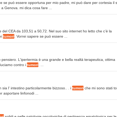
re se può essere opportuna per mio padre, mi può dare per cortesia il 
 a Genova. mi dica cosa fare ...
 del CEA da 103,51 a 50,72. Nel suo sito internet ho letto che c’è la
ei
tumori
. Vorrei sapere se può essere ...
io pensiero. L'ipertermia è una grande e bella realtà terapeutica, ottima
nduciamo contro i
tumori
. ...
 sia l' intestino particolarmente bizzoso.. . i
tumori
che mi sono stati tol
er asportare linfonodi ...
ori
solidi e nelle patologie oncologiche di pertinenza ematologica per le