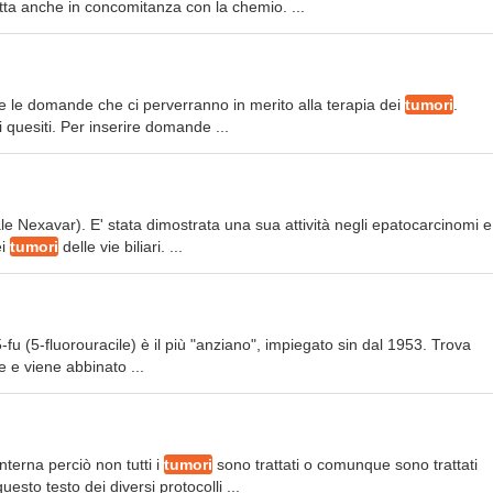
atta anche in concomitanza con la chemio. ...
e le domande che ci perverranno in merito alla terapia dei
tumori
.
ri quesiti. Per inserire domande ...
e Nexavar). E' stata dimostrata una sua attività negli epatocarcinomi 
ei
tumori
delle vie biliari. ...
 5-fu (5-fluorouracile) è il più "anziano", impiegato sin dal 1953. Trova
 e viene abbinato ...
nterna perciò non tutti i
tumori
sono trattati o comunque sono trattati
sto testo dei diversi protocolli ...