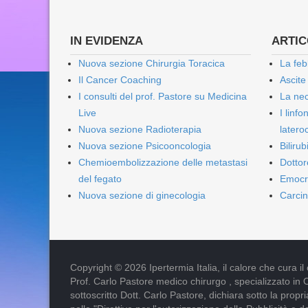
IN EVIDENZA
ARTICO
Nuova sezione Chirurgia Toracica
La feb
Il Cancer Coaching
Ascite
I consulti del prof. Pastore su Medicina
La nec
Live
I linf
Nuova sezione Radioterapia
lateroc
Nuova sezione Psicooncologia
Biliru
Chemioembolizzazione delle metastasi
Dottor
del fegato
Emocr
Nuova sezione di ginecologia
Carcin
Copyright © 2026 Ipertermia Italia, il calore che cura il can
Prof. Carlo Pastore medico chirurgo , specializzato in 
sottoscritto Dott. Carlo Pastore, dichiara sotto la pro