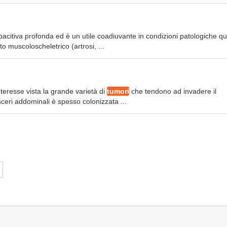
acitiva profonda ed è un utile coadiuvante in condizioni patologiche qu
to muscoloscheletrico (artrosi, ...
eresse vista la grande varietà di
tumori
che tendono ad invadere il
isceri addominali è spesso colonizzata ...