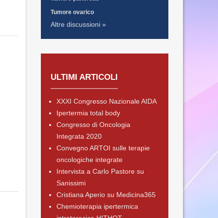
Tumore ovarico
Altre discussioni »
ULTIMI ARTICOLI
XXXI Congresso Nazionale AIDA
Ipertermia total body
Congresso di Oncologia
Integrata 2020
Convegno ARTOI sulle terapie
oncologiche integrate
Intervista a Carlo Pastore su
Sanissimi
Cristiana Aperio su Medicina365
Chemioterapia ipertermica