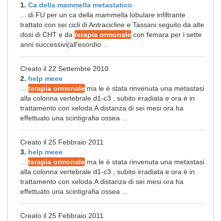
1.
Ca della mammella metastatico
... di FU per un ca della mammella lobulare infiltrante
trattato con sei cicli di Antracicline e Tassani seguito da alte
dosi di CHT e da
terapia ormonale
con femara per i sette
anni successivi(all'esordio ...
Creato il 22 Settembre 2010
2.
help meee
...
terapia ormonale
ma le è stata rinvenuta una metastasi
alla colonna vertebrale d1-c3 , subito irradiata e ora è in
trattamento con xeloda.A distanza di sei mesi ora ha
effettuato una scintigrafia ossea ...
Creato il 25 Febbraio 2011
3.
help meee
...
terapia ormonale
ma le è stata rinvenuta una metastasi
alla colonna vertebrale d1-c3 , subito irradiata e ora è in
trattamento con xeloda.A distanza di sei mesi ora ha
effettuato una scintigrafia ossea ...
Creato il 25 Febbraio 2011