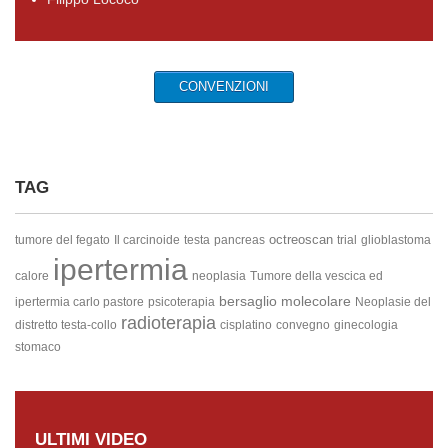
CONVENZIONI
TAG
octreoscan
tumore del fegato
Il carcinoide
testa
pancreas
trial
glioblastoma
ipertermia
calore
neoplasia
Tumore della vescica ed
bersaglio molecolare
ipertermia
carlo pastore
psicoterapia
Neoplasie del
radioterapia
distretto testa-collo
cisplatino
convegno
ginecologia
stomaco
ULTIMI VIDEO