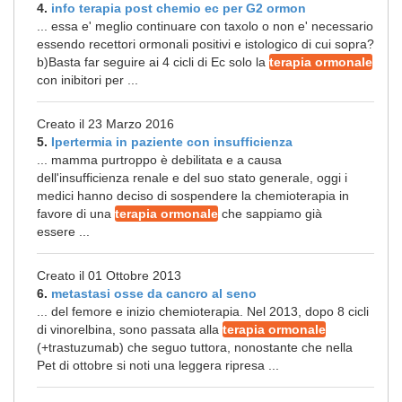
4.
info terapia post chemio ec per G2 ormon
... essa e' meglio continuare con taxolo o non e' necessario
essendo recettori ormonali positivi e istologico di cui sopra?
b)Basta far seguire ai 4 cicli di Ec solo la
terapia ormonale
con inibitori per ...
Creato il 23 Marzo 2016
5.
Ipertermia in paziente con insufficienza
... mamma purtroppo è debilitata e a causa
dell'insufficienza renale e del suo stato generale, oggi i
medici hanno deciso di sospendere la chemioterapia in
favore di una
terapia ormonale
che sappiamo già
essere ...
Creato il 01 Ottobre 2013
6.
metastasi osse da cancro al seno
... del femore e inizio chemioterapia. Nel 2013, dopo 8 cicli
di vinorelbina, sono passata alla
terapia ormonale
(+trastuzumab) che seguo tuttora, nonostante che nella
Pet di ottobre si noti una leggera ripresa ...