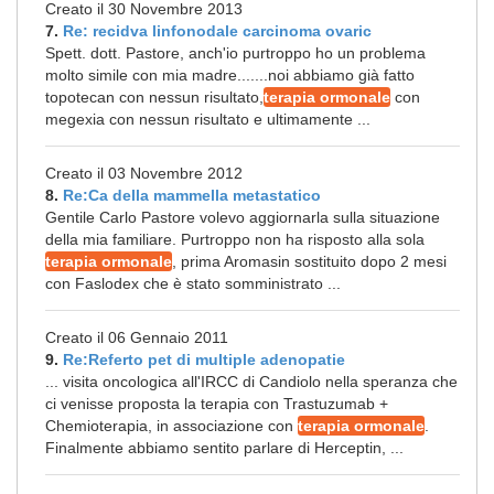
Creato il 30 Novembre 2013
7.
Re: recidva linfonodale carcinoma ovaric
Spett. dott. Pastore, anch'io purtroppo ho un problema
molto simile con mia madre.......noi abbiamo già fatto
topotecan con nessun risultato,
terapia ormonale
con
megexia con nessun risultato e ultimamente ...
Creato il 03 Novembre 2012
8.
Re:Ca della mammella metastatico
Gentile Carlo Pastore volevo aggiornarla sulla situazione
della mia familiare. Purtroppo non ha risposto alla sola
terapia ormonale
, prima Aromasin sostituito dopo 2 mesi
con Faslodex che è stato somministrato ...
Creato il 06 Gennaio 2011
9.
Re:Referto pet di multiple adenopatie
... visita oncologica all'IRCC di Candiolo nella speranza che
ci venisse proposta la terapia con Trastuzumab +
Chemioterapia, in associazione con
terapia ormonale
.
Finalmente abbiamo sentito parlare di Herceptin, ...