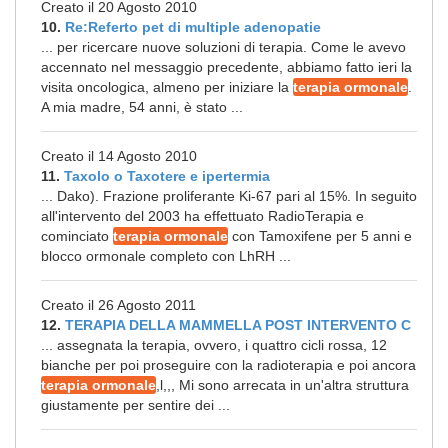
Creato il 20 Agosto 2010
10.
Re:Referto pet di multiple adenopatie
... per ricercare nuove soluzioni di terapia. Come le avevo
accennato nel messaggio precedente, abbiamo fatto ieri la
visita oncologica, almeno per iniziare la
terapia ormonale
.
A mia madre, 54 anni, è stato ...
Creato il 14 Agosto 2010
11.
Taxolo o Taxotere e ipertermia
... Dako). Frazione proliferante Ki-67 pari al 15%. In seguito
all'intervento del 2003 ha effettuato RadioTerapia e
cominciato
terapia ormonale
con Tamoxifene per 5 anni e
blocco ormonale completo con LhRH ...
Creato il 26 Agosto 2011
12.
TERAPIA DELLA MAMMELLA POST INTERVENTO C
... assegnata la terapia, ovvero, i quattro cicli rossa, 12
bianche per poi proseguire con la radioterapia e poi ancora
terapia ormonale
,l,,, Mi sono arrecata in un'altra struttura
giustamente per sentire dei ...