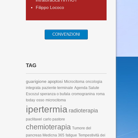
intratoracica HITHOT
Filippo Lococo
CONVENZIONI
TAG
guarigione
apoptosi
Microcitoma
oncologia
integrata
paziente terminale
Agenda Salute
Escozul speranza o bufala
cromogranina
roma
today
osso
microcitoma
ipertermia
radioterapia
paclitaxel
carlo pastore
chemioterapia
Tumore del
pancreas
Medicna 365
fatigue
Tempestività dei