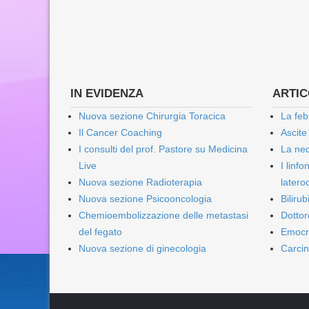
IN EVIDENZA
ARTICO
Nuova sezione Chirurgia Toracica
La feb
Il Cancer Coaching
Ascite
I consulti del prof. Pastore su Medicina
La nec
Live
I linf
Nuova sezione Radioterapia
lateroc
Nuova sezione Psicooncologia
Biliru
Chemioembolizzazione delle metastasi
Dottor
del fegato
Emocr
Nuova sezione di ginecologia
Carcin