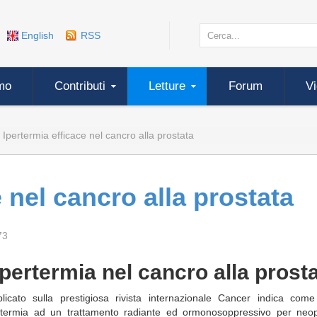
English
RSS
mo
Contributi
Letture
Forum
V
Ipertermia efficace nel cancro alla prostata
e nel cancro alla prostata
73
pertermia nel cancro alla prost
icato sulla prestigiosa rivista internazionale Cancer indica come 
ertermia ad un trattamento radiante ed ormonosoppressivo per neop