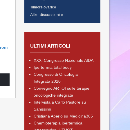
Tumore ovarico
Altre discussioni »
ULTIMI ARTICOLI
from
XXXI Congresso Nazionale AIDA
Ipertermia total body
Congresso di Oncologia
i
Integrata 2020
Convegno ARTOI sulle terapie
oncologiche integrate
Intervista a Carlo Pastore su
Sanissimi
Cristiana Aperio su Medicina365
Chemioterapia ipertermica