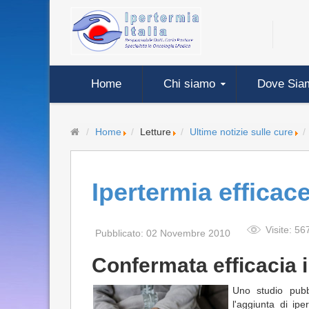
Home
Chi siamo
Dove Sia
Home
Letture
Ultime notizie sulle cure
Ipertermia efficac
Visite: 56
Pubblicato: 02 Novembre 2010
Confermata efficacia i
Uno studio pubbl
l'aggiunta di ip