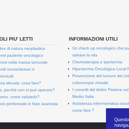
LI PIU' LETTI
INFORMAZIONI UTILI
Un check up oncologico che p
bre di natura neoplastica
salvare la vita
 nel paziente oncologico
Chemioterapia e Ipertermia
rosi nella massa tumorale
Hipertermia Oncológica Local 
onodi sovraclaveari e
Prevenzione del tumore del col
ervicali
colonscopia virtuale
bina elevata: cosa fare?
I consulti del dottor Pastore sul
e, perché non si può operare?
Medici Italia
omo: come valutarlo?
Assistenza infermieristica onco
osi peritoneale in fase avanzata
come fare ?
Questo 
naviga