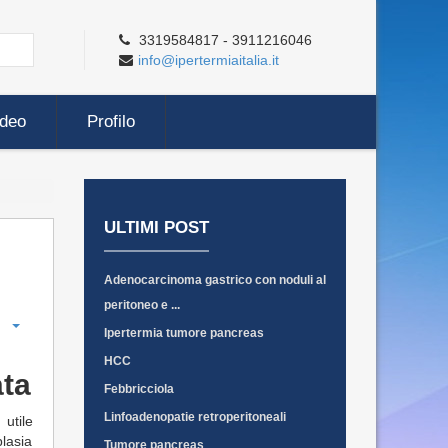
3319584817 - 3911216046
info@ipertermiaitalia.it
ideo
Profilo
ULTIMI POST
Adenocarcinoma gastrico con noduli al
peritoneo e ...
Ipertermia tumore pancreas
HCC
ata
Febbricciola
Linfoadenopatie retroperitoneali
utile
lasia
Tumore pancreas