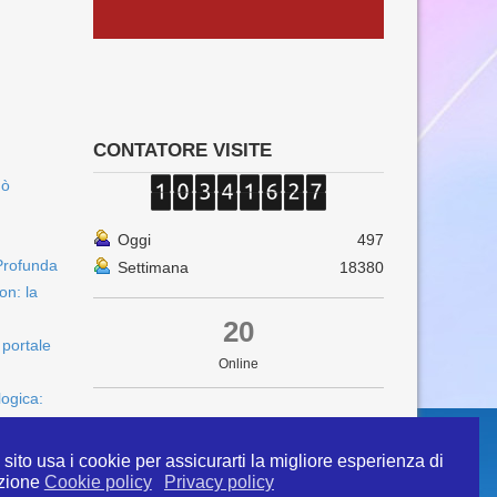
CONTATORE VISITE
uò
Oggi
497
Profunda
Settimana
18380
on: la
20
 portale
Online
logica:
sito usa i cookie per assicurarti la migliore esperienza di
zione
Cookie policy
Privacy policy