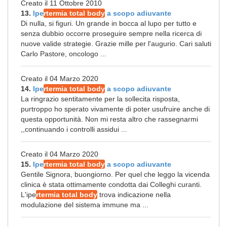
Creato il 11 Ottobre 2010
13.
Ipe
rtermia total body
a scopo adiuvante
Di nulla, si figuri. Un grande in bocca al lupo per tutto e
senza dubbio occorre proseguire sempre nella ricerca di
nuove valide strategie. Grazie mille per l'augurio. Cari saluti
Carlo Pastore, oncologo ...
Creato il 04 Marzo 2020
14.
Ipe
rtermia total body
a scopo adiuvante
La ringrazio sentitamente per la sollecita risposta,
purtroppo ho sperato vivamente di poter usufruire anche di
questa opportunità. Non mi resta altro che rassegnarmi
,,continuando i controlli assidui ...
Creato il 04 Marzo 2020
15.
Ipe
rtermia total body
a scopo adiuvante
Gentile Signora, buongiorno. Per quel che leggo la vicenda
clinica è stata ottimamente condotta dai Colleghi curanti.
L'ipe
rtermia total body
trova indicazione nella
modulazione del sistema immune ma ...