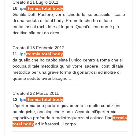
Creato il 21 Luglio 2011
10.
ipe
rtermia total body
Gentile Dott. Pastore, vorrei chiederle, se possibile,il costo
di una seduta di total body. Premetto che ho diffuse
metastasi al rachide e al fegato. Quest'ultimo non è più
ricettivo alla pet da circa ...
Creato il 15 Febbraio 2012
11.
ipe
rtermia total body
da quello che ho capito siete l unico centro a roma che si
occupa di tale metodica quindi vorrei sapere i costi di tale
metodica per una grave forma di gonartrosi ed inoltre di
quante sedute avrei bisogno ...
Creato il 22 Marzo 2011
12.
Ipe
rtermia total body
L'ipertermia può portare giovamento in molte condizioni
patologiche, oncologiche e non. Accanto all'ipertermia
capacitiva profonda a radiofrequenza si colloca l'ipe
rtermia
total body
ad infrarossi. Il corpo ...