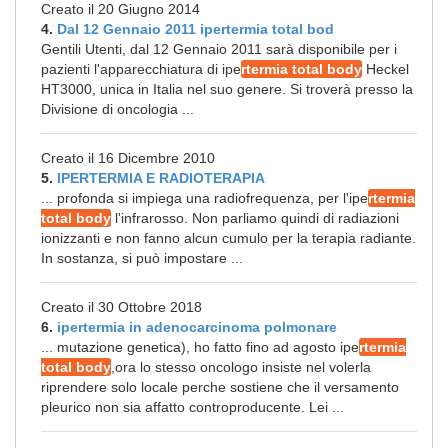
Creato il 20 Giugno 2014
4.
Dal 12 Gennaio 2011 ipertermia total bod
Gentili Utenti, dal 12 Gennaio 2011 sarà disponibile per i
pazienti l'apparecchiatura di ipe
rtermia total body
Heckel
HT3000, unica in Italia nel suo genere. Si troverà presso la
Divisione di oncologia ...
Creato il 16 Dicembre 2010
5.
IPERTERMIA E RADIOTERAPIA
... profonda si impiega una radiofrequenza, per l'ipe
rtermia
total body
l'infrarosso. Non parliamo quindi di radiazioni
ionizzanti e non fanno alcun cumulo per la terapia radiante.
In sostanza, si può impostare ...
Creato il 30 Ottobre 2018
6.
ipertermia in adenocarcinoma polmonare
... mutazione genetica), ho fatto fino ad agosto ipe
rtermia
total body
,ora lo stesso oncologo insiste nel volerla
riprendere solo locale perche sostiene che il versamento
pleurico non sia affatto controproducente. Lei ...