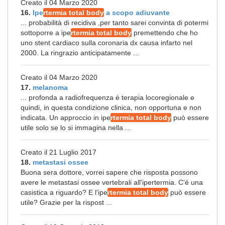
Creato il 04 Marzo 2020
16.
Ipe
rtermia total body
a scopo adiuvante
... probabilità di recidiva ,per tanto sarei convinta di potermi
sottoporre a ipe
rtermia total body
premettendo che ho
uno stent cardiaco sulla coronaria dx causa infarto nel
2000. La ringrazio anticipatamente ...
Creato il 04 Marzo 2020
17.
melanoma
... profonda a radiofrequenza è terapia locoregionale e
quindi, in questa condizione clinica, non opportuna e non
indicata. Un approccio in ipe
rtermia total body
può essere
utile solo se lo si immagina nella ...
Creato il 21 Luglio 2017
18.
metastasi ossee
Buona sera dottore, vorrei sapere che risposta possono
avere le metastasi ossee vertebrali all'ipertermia. C'é una
casistica a riguardo? E l'ipe
rtermia total body
può essere
utile? Grazie per la rispost ...