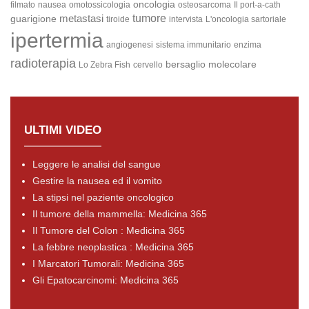
oncologia
filmato
nausea
omotossicologia
osteosarcoma
Il port-a-cath
metastasi
tumore
guarigione
tiroide
intervista
L'oncologia sartoriale
ipertermia
angiogenesi
sistema immunitario
enzima
radioterapia
bersaglio molecolare
Lo Zebra Fish
cervello
ULTIMI VIDEO
Leggere le analisi del sangue
Gestire la nausea ed il vomito
La stipsi nel paziente oncologico
Il tumore della mammella: Medicina 365
Il Tumore del Colon : Medicina 365
La febbre neoplastica : Medicina 365
I Marcatori Tumorali: Medicina 365
Gli Epatocarcinomi: Medicina 365