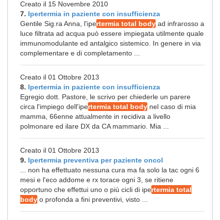
Creato il 15 Novembre 2010
7.
Ipertermia in paziente con insufficienza
Gentile Sig.ra Anna, l'ipe
rtermia total body
ad infrarosso a
luce filtrata ad acqua può essere impiegata utilmente quale
immunomodulante ed antalgico sistemico. In genere in via
complementare e di completamento ...
Creato il 01 Ottobre 2013
8.
Ipertermia in paziente con insufficienza
Egregio dott. Pastore, le scrivo per chiederle un parere
circa l'impiego dell'ipe
rtermia total body
nel caso di mia
mamma, 66enne attualmente in recidiva a livello
polmonare ed ilare DX da CA mammario. Mia ...
Creato il 01 Ottobre 2013
9.
Ipertermia preventiva per paziente oncol
... non ha effettuato nessuna cura ma fa solo la tac ogni 6
mesi e l'eco addome e rx torace ogni 3, se ritiene
opportuno che effettui uno o più cicli di ipe
rtermia total
body
o profonda a fini preventivi, visto ...