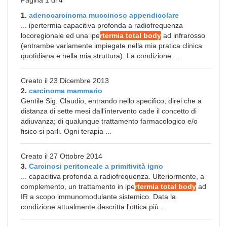
Pagina 1 di 4
1.
adenocarcinoma muccinoso appendicolare
... ipertermia capacitiva profonda a radiofrequenza
locoregionale ed una ipe
rtermia total body
ad infrarosso
(entrambe variamente impiegate nella mia pratica clinica
quotidiana e nella mia struttura). La condizione ...
Creato il 23 Dicembre 2013
2.
carcinoma mammario
Gentile Sig. Claudio, entrando nello specifico, direi che a
distanza di sette mesi dall'intervento cade il concetto di
adiuvanza; di qualunque trattamento farmacologico e/o
fisico si parli. Ogni terapia ...
Creato il 27 Ottobre 2014
3.
Carcinosi peritoneale a primitività igno
... capacitiva profonda a radiofrequenza. Ulteriormente, a
complemento, un trattamento in ipe
rtermia total body
ad
IR a scopo immunomodulante sistemico. Data la
condizione attualmente descritta l'ottica più ...