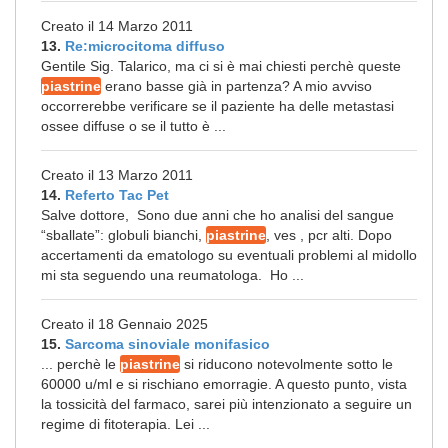
Creato il 14 Marzo 2011
13.
Re:microcitoma diffuso
Gentile Sig. Talarico, ma ci si è mai chiesti perchè queste
piastrine
erano basse già in partenza? A mio avviso
occorrerebbe verificare se il paziente ha delle metastasi
ossee diffuse o se il tutto è ...
Creato il 13 Marzo 2011
14.
Referto Tac Pet
Salve dottore, Sono due anni che ho analisi del sangue
“sballate”: globuli bianchi,
piastrine
, ves , pcr alti. Dopo
accertamenti da ematologo su eventuali problemi al midollo
mi sta seguendo una reumatologa. Ho ...
Creato il 18 Gennaio 2025
15.
Sarcoma sinoviale monifasico
... perchè le
piastrine
si riducono notevolmente sotto le
60000 u/ml e si rischiano emorragie. A questo punto, vista
la tossicità del farmaco, sarei più intenzionato a seguire un
regime di fitoterapia. Lei ...