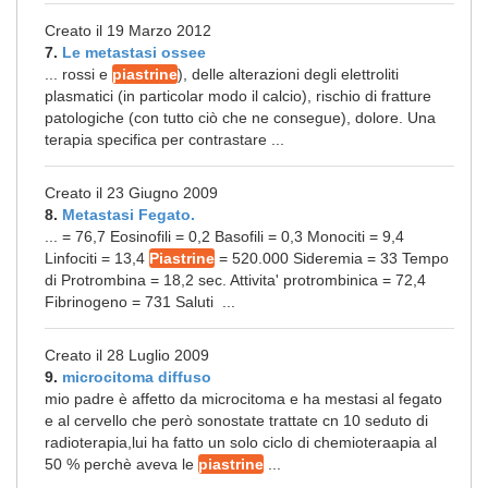
Creato il 19 Marzo 2012
7.
Le metastasi ossee
... rossi e
piastrine
), delle alterazioni degli elettroliti
plasmatici (in particolar modo il calcio), rischio di fratture
patologiche (con tutto ciò che ne consegue), dolore. Una
terapia specifica per contrastare ...
Creato il 23 Giugno 2009
8.
Metastasi Fegato.
... = 76,7 Eosinofili = 0,2 Basofili = 0,3 Monociti = 9,4
Linfociti = 13,4
Piastrine
= 520.000 Sideremia = 33 Tempo
di Protrombina = 18,2 sec. Attivita' protrombinica = 72,4
Fibrinogeno = 731 Saluti ...
Creato il 28 Luglio 2009
9.
microcitoma diffuso
mio padre è affetto da microcitoma e ha mestasi al fegato
e al cervello che però sonostate trattate cn 10 seduto di
radioterapia,lui ha fatto un solo ciclo di chemioteraapia al
50 % perchè aveva le
piastrine
...