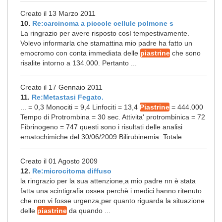
Creato il 13 Marzo 2011
10.
Re:carcinoma a piccole cellule polmone s
La ringrazio per avere risposto così tempestivamente.
Volevo informarla che stamattina mio padre ha fatto un
emocromo con conta immediata delle
piastrine
che sono
risalite intorno a 134.000. Pertanto ...
Creato il 17 Gennaio 2011
11.
Re:Metastasi Fegato.
... = 0,3 Monociti = 9,4 Linfociti = 13,4
Piastrine
= 444.000
Tempo di Protrombina = 30 sec. Attivita' protrombinica = 72
Fibrinogeno = 747 questi sono i risultati delle analisi
ematochimiche del 30/06/2009 Bilirubinemia: Totale ...
Creato il 01 Agosto 2009
12.
Re:microcitoma diffuso
la ringrazio per la sua attenzione,a mio padre nn è stata
fatta una scintigrafia ossea perchè i medici hanno ritenuto
che non vi fosse urgenza,per quanto riguarda la situazione
delle
piastrine
da quando ...