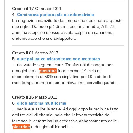
Creato il 17 Gennaio 2011
4.
Carcinoma peritoneale e endometriale
La ringrazio innanzitutto del tempo che dedicherà a queste
mie righe. Da poco più di un mese, mia madre, A B, 73
anni, ha scoperto di essere stata colpita da carcinoma
endometriale che si è sviluppato ...
Creato il 01 Agosto 2017
5.
cure palliative microcitoma con metastas
... ricevuto le seguenti cure: Trasfusioni di sangue per
emoglobina e
piastrine
fuori norma; 1^ ciclo di
chemioterapia al 50% con cisplatino poi 10 sedute di
radioterapia mirate ai tumori rilevati nel cervello quando ...
Creato il 16 Marzo 2011
6.
glioblastoma multiforme
... sedia e a salire la scale. Ad oggi dopo la radio ha fatto
altri tre cicli di chemio, solo che l'elevata tossicità del
farmaco le determina un eccessivo abbassamento delle
piastrine
e dei globuli bianchi ...