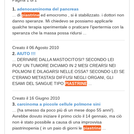
Pagina 1 di 2
1.
adenocarcinoma del pancreas
... di
piastrine
ed emocromo , si è stabilizzato. i dottori non
danno speranze. Mi chiedevo se possiamo applicarle
qualche terapia sperimentale o praticare l'ipertermia con la
speranza che la massa possa ridursi ...
Creato il 06 Agosto 2010
2.
AIUTO !!!
... DERIVARE DALLA MASTOCITOSI? SECONDO LEI
PUO' UN TUMORE DICIAMO IN 2 MESI CREARSI NEI
POLMONI E DILAGARSI NELLE OSSA? SECONDO LEI SE
C'ERANO METASTASI DIFFUSI NEGLI ORGANI, GLI
ESAMI DEL SANGUE TIPO
PIASTRINE
...
Creato il 16 Giugno 2010
3.
carcinoma a piccole cellule polmone sini
... (ha smesso da poco più di un mese dopo 55 anni!).
Avrebbe dovuto iniziare il primo ciclo il 14 gennaio, ma ciò
non è stato possibile a causa di una improvvisa
piastrinopenia ( in un paio di giorni le
piastrine
...