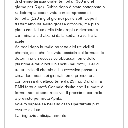
di chemio-terapia orale, temodal (360 mg al
giorno per 5 gg). Subito dopo è stata sottoposta a
radioterapia coadiuvata con compresse di
temodal (120 mg al giorno) per 6 sett. Dopo il
trattamento ha avuto grosse difficoltà, ma pian
piano con l’aiuto della fisioterapia è ritornata a
camminare, ad alzarsi dalla sedia e a salire la
scale.
Ad oggi dopo la radio ha fatto altri tre cicli di
chemio, solo che l'elevata tossicità del farmaco le
determina un eccessivo abbassamento delle
piastrine e dei globuli bianchi (neutrofili). Per cui
tra un ciclo di chemio e il successivo passano
circa due mesi. Lei giornalmente prende una
compressa di deltacortene da 25 mg. Dall’ultima
RMN fatta a metà Gennaio risulta che il tumore è
fermo, non ci sono recidive. Il prossimo controllo
è previsto per metà Aprile.
Volevo sapere se nel suo caso l’ipertermia può
essere d’aiuto.
La ringrazio anticipatamente.