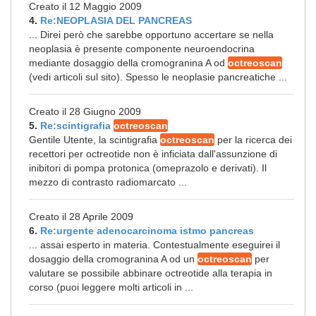
Creato il 12 Maggio 2009
4.
Re:NEOPLASIA DEL PANCREAS
... Direi però che sarebbe opportuno accertare se nella
neoplasia è presente componente neuroendocrina
mediante dosaggio della cromogranina A od
octreoscan
(vedi articoli sul sito). Spesso le neoplasie pancreatiche ...
Creato il 28 Giugno 2009
5.
Re:scintigrafia
octreoscan
Gentile Utente, la scintigrafia
octreoscan
per la ricerca dei
recettori per octreotide non è inficiata dall'assunzione di
inibitori di pompa protonica (omeprazolo e derivati). Il
mezzo di contrasto radiomarcato ...
Creato il 28 Aprile 2009
6.
Re:urgente adenocarcinoma istmo pancreas
... assai esperto in materia. Contestualmente eseguirei il
dosaggio della cromogranina A od un
octreoscan
per
valutare se possibile abbinare octreotide alla terapia in
corso (puoi leggere molti articoli in ...