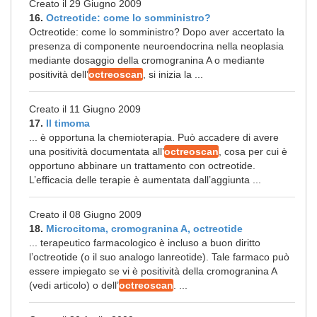
Creato il 29 Giugno 2009
16.
Octreotide: come lo somministro?
Octreotide: come lo somministro? Dopo aver accertato la
presenza di componente neuroendocrina nella neoplasia
mediante dosaggio della cromogranina A o mediante
positività dell’
octreoscan
, si inizia la ...
Creato il 11 Giugno 2009
17.
Il timoma
... è opportuna la chemioterapia. Può accadere di avere
una positività documentata all’
octreoscan
, cosa per cui è
opportuno abbinare un trattamento con octreotide.
L’efficacia delle terapie è aumentata dall’aggiunta ...
Creato il 08 Giugno 2009
18.
Microcitoma, cromogranina A, octreotide
... terapeutico farmacologico è incluso a buon diritto
l’octreotide (o il suo analogo lanreotide). Tale farmaco può
essere impiegato se vi è positività della cromogranina A
(vedi articolo) o dell’
octreoscan
. ...