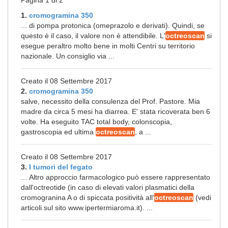
Pagina 1 di 2
1.
cromogramina 350
... di pompa protonica (omeprazolo e derivati). Quindi, se
questo è il caso, il valore non è attendibile. L'
octreoscan
si
esegue peraltro molto bene in molti Centri su territorio
nazionale. Un consiglio via ...
Creato il 08 Settembre 2017
2.
cromogramina 350
salve, necessito della consulenza del Prof. Pastore. Mia
madre da circa 5 mesi ha diarrea. E' stata ricoverata ben 6
volte. Ha eseguito TAC total body, colonscopia,
gastroscopia ed ultima
octreoscan
, a ...
Creato il 08 Settembre 2017
3.
I tumori del fegato
... Altro approccio farmacologico può essere rappresentato
dall'octreotide (in caso di elevati valori plasmatici della
cromogranina A o di spiccata positività all'
octreoscan
(vedi
articoli sul sito www.ipertermiaroma.it). ...