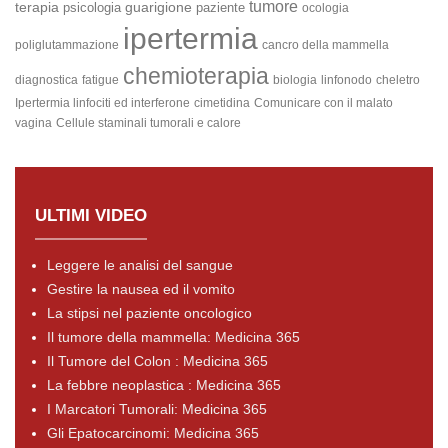
tumore
terapia
guarigione
psicologia
paziente
ocologia
ipertermia
poliglutammazione
cancro della mammella
chemioterapia
diagnostica
fatigue
biologia
linfonodo
cheletro
Ipertermia linfociti ed interferone
cimetidina
Comunicare con il malato
vagina
Cellule staminali tumorali e calore
ULTIMI VIDEO
Leggere le analisi del sangue
Gestire la nausea ed il vomito
La stipsi nel paziente oncologico
Il tumore della mammella: Medicina 365
Il Tumore del Colon : Medicina 365
La febbre neoplastica : Medicina 365
I Marcatori Tumorali: Medicina 365
Gli Epatocarcinomi: Medicina 365