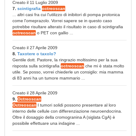
Creato il 11 Luglio 2009
7.
scintigrafia
octreoscan
... altri casi fra cui l'utilizzo di inibitori di pompa protonica
come l'omeprazolo. Vorrei sapere se in questo caso
potrebbe risultare alterato il risultato in caso di scintigrafia
octreoscan
o PET con gallio ...
Creato il 27 Aprile 2009
8.
Taxotere o taxolo?
Gentile dott. Pastore, la ringrazio moltissimo per la sua
risposta sulla scintigrafia
octreoscan
che mi è stata molto
utile. Se posso, vorrei chiederle un consiglio: mia mamma
di 83 anni ha un tumore mammario ...
Creato il 28 Aprile 2009
9.
Octreoscan
Octreoscan
I tumori solidi possono presentare al loro
interno delle cellule con differenziazione neuroendocrina.
Oltre il dosaggio della cromogranina A (siglata CgA) è
possibile effettuare una indagine ...