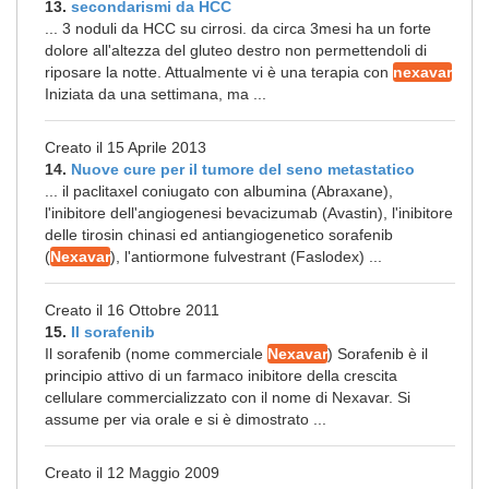
13.
secondarismi da HCC
... 3 noduli da HCC su cirrosi. da circa 3mesi ha un forte
dolore all'altezza del gluteo destro non permettendoli di
riposare la notte. Attualmente vi è una terapia con
nexavar
Iniziata da una settimana, ma ...
Creato il 15 Aprile 2013
14.
Nuove cure per il tumore del seno metastatico
... il paclitaxel coniugato con albumina (Abraxane),
l'inibitore dell'angiogenesi bevacizumab (Avastin), l'inibitore
delle tirosin chinasi ed antiangiogenetico sorafenib
(
Nexavar
), l'antiormone fulvestrant (Faslodex) ...
Creato il 16 Ottobre 2011
15.
Il sorafenib
Il sorafenib (nome commerciale
Nexavar
) Sorafenib è il
principio attivo di un farmaco inibitore della crescita
cellulare commercializzato con il nome di Nexavar. Si
assume per via orale e si è dimostrato ...
Creato il 12 Maggio 2009