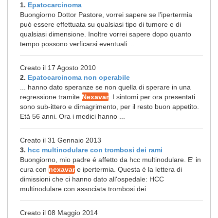
1.
Epatocarcinoma
Buongiorno Dottor Pastore, vorrei sapere se l'ipertermia
può essere effettuata su qualsiasi tipo di tumore e di
qualsiasi dimensione. Inoltre vorrei sapere dopo quanto
tempo possono verficarsi eventuali ...
Creato il 17 Agosto 2010
2.
Epatocarcinoma non operabile
... hanno dato speranze se non quella di sperare in una
regressione tramite
Nexavar
. I sintomi per ora presentati
sono sub-ittero e dimagrimento, per il resto buon appetito.
Età 56 anni. Ora i medici hanno ...
Creato il 31 Gennaio 2013
3.
hcc multinodulare con trombosi dei rami
Buongiorno, mio padre é affetto da hcc multinodulare. E' in
cura con
nexavar
e ipertermia. Questa é la lettera di
dimissioni che ci hanno dato all'ospedale: HCC
multinodulare con associata trombosi dei ...
Creato il 08 Maggio 2014