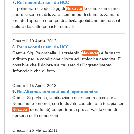
7.
Re: secondarismi da HCC
... polmonari? Dopo 13gg di
Nexavar
le condizioni di mio
padre si sono stabilizzate, con un pò di stanchezza ma è
tornato l'appetito e un po di attività quotidiane anche se il
dolore descritto persiste. cordiali ...
Creato il 19 Aprile 2013
8.
Re: secondarismi da HCC
Gentile Sig. Palombella, il sorafenib (
Nexavar
) è farmaco
indicato per la condizione clinica ed istologica descritta. E'
possibile che il dolore sia causato dall'ingrandimento
linfonodale che di fatto ...
Creato il 15 Aprile 2013
9.
Re:Alternat. terapeutica di epatocarcino
Gentile Sig. Mattia, la situazione si presenta assai seria.
Nondimeno tenterei, con le dovute cautele, una terapia con
Nexavar
(sorafenib) ed ipertermia previa valutazione di
persona delle condizioni ...
Creato il 26 Marzo 2011