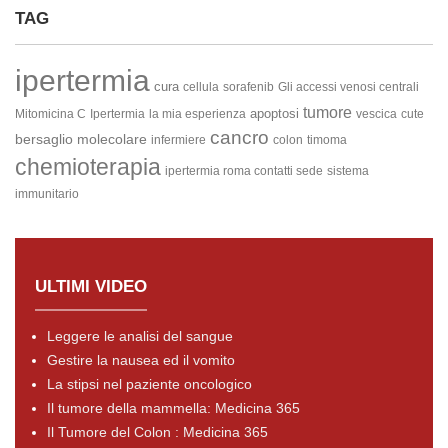
TAG
ipertermia
cura
cellula
sorafenib
Gli accessi venosi centrali
tumore
apoptosi
Mitomicina C
Ipertermia
la mia esperienza
vescica
cute
cancro
bersaglio molecolare
infermiere
colon
timoma
chemioterapia
ipertermia roma contatti sede
sistema
immunitario
ULTIMI VIDEO
Leggere le analisi del sangue
Gestire la nausea ed il vomito
La stipsi nel paziente oncologico
Il tumore della mammella: Medicina 365
Il Tumore del Colon : Medicina 365