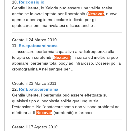
10.
Re:consiglio
Gentile Utente, lo Xeloda può essere una valida scelta
anche se io avrei optato per il sorafenib (
Nexavar
, nuovo
agente a bersaglio molecolare indicato per gli
epatocarcinomi ma rivelatosi efficace anche ...
Creato il 24 Marzo 2010
11.
Re:epatocarcinoma
... associare ipertermia capacitiva a radiofrequenza alla
terapia con sorafenib (
Nexavar
) in corso ed inoltre si può
abbinare ipertermia total body ad infrarosso. Doserei poi la
cromogranina A nel sangue per ...
Creato il 23 Marzo 2011
12.
Re:Epatocarcinoma
Gentile Utente, l'ipertermia può essere effettuata su
qualsiasi tipo di neoplasia solida qualunque sia
l'estensione. Nell'epatocarcinoma non vi sono problemi ad
effettuarla. Il
Nexavar
(sorafenib) è farmaco ...
Creato il 17 Agosto 2010