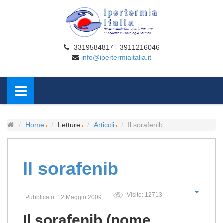
3319584817 - 3911216046
info@ipertermiaitalia.it
Home
Letture
Articoli
Il sorafenib
Il sorafenib
Visite: 12713
Pubblicato: 12 Maggio 2009
Il sorafenib (nome