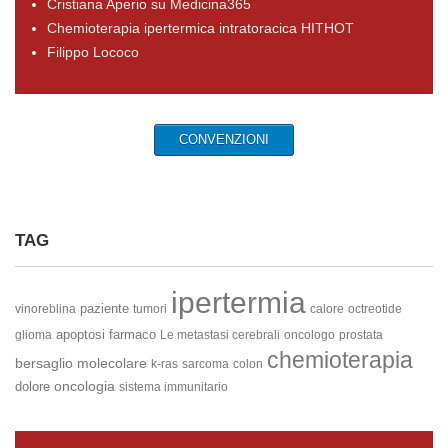
Cristiana Aperio su Medicina365
Chemioterapia ipertermica intratoracica HITHOT
Filippo Lococo
CONVENZIONI
TAG
ipertermia
paziente
vinoreblina
tumori
calore
octreotide
apoptosi
farmaco
glioma
Le metastasi cerebrali
oncologo
prostata
chemioterapia
bersaglio molecolare
k-ras
sarcoma
colon
oncologia
dolore
sistema immunitario