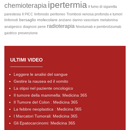
ipertermia
chemioterapia
Il fumo di sigaretta
parestesia
Il PICC
linfonodo
peritoneo
Trombosi venosa profonda e tumori
bersaglio molecolare
linfonodi
anziano
danno vascolare
melatonina
radioterapia
analgesico
diagnosi
pene
Nivolumab e pembrolizumab
gastrico
prevenzione
ULTIMI VIDEO
Leggere le analisi del sangue
Gestire la nausea ed il vomito
La stipsi nel paziente oncologico
Il tumore della mammella: Medicina 365
Il Tumore del Colon : Medicina 365
La febbre neoplastica : Medicina 365
I Marcatori Tumorali: Medicina 365
Gli Epatocarcinomi: Medicina 365