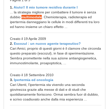
Pagina 1 di 3
1.
Aiuto!! Il mio tumore recidiva durante l
... la strategia migliore per combattere il tumore è senza
dubbio
multimodale
. Chemioterapia, radioterapia ed
ipertermia danneggiano le cellule in modi differenti tra loro
ed hanno insieme un chiaro effetto ...
Creato il 19 Aprile 2009
2.
Escozul : un nuovo agente terapeutico?
Cari Amici, proprio di questi giorni è il clamore che circonda
questo preparato (escozul), in fase di sperimentazione.
Sembra promettente nella sua azione antiangiogenetica,
immunostimolante, proapoptotica, ...
Creato il 18 Settembre 2010
3.
Ipertermia ed oncologia
Cari Utenti, l'ipertermia sta vivendo una seconda
giovinezza grazie alla messe di dati e di studi che
quotidianamente fioriscono. Ormai sembra fuor di dubbio,
e scrivo coadiuvato anche dalla mia esperienza ...