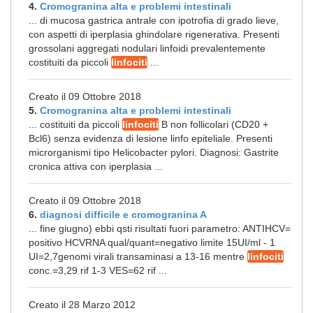
4.
Cromogranina alta e problemi intestinali
... di mucosa gastrica antrale con ipotrofia di grado lieve,
con aspetti di iperplasia ghindolare rigenerativa. Presenti
grossolani aggregati nodulari linfoidi prevalentemente
costituiti da piccoli
linfociti
...
Creato il 09 Ottobre 2018
5.
Cromogranina alta e problemi intestinali
... costituiti da piccoli
linfociti
B non follicolari (CD20 +
Bcl6) senza evidenza di lesione linfo epiteliale. Presenti
microrganismi tipo Helicobacter pylori. Diagnosi: Gastrite
cronica attiva con iperplasia ...
Creato il 09 Ottobre 2018
6.
diagnosi difficile e cromogranina A
... fine giugno) ebbi qsti risultati fuori parametro: ANTIHCV=
positivo HCVRNA qual/quant=negativo limite 15UI/ml - 1
UI=2,7genomi virali transaminasi a 13-16 mentre
linfociti
conc.=3,29 rif 1-3 VES=62 rif ...
Creato il 28 Marzo 2012