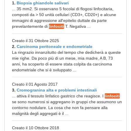
1.
Biopsia ghiandole salivari
... 35 mm2. Si osservano 5 focolai di flogosi linfocitaria,
composti da > 50 unità cellulari (CD3+, CD20+) e alcune
immagini di aggressione all'epitelio duttale da parte
prevelantemente di
linfociti
T. Negativa ...
Creato il 31 Ottobre 2025
2.
Carcinoma peritoneale e endometriale
La ringrazio innanzitutto del tempo che dedicherà a queste
mie righe. Da poco più di un mese, mia madre, A B, 73
anni, ha scoperto di essere stata colpita da carcinoma
endometriale che si è sviluppato ...
Creato il 01 Agosto 2017
3.
Cromogranina alta e problemi intestinali
... attiva il tessuto linfatico gastrico che reagisce. I
linfociti
se sono numerosi si aggregano in gruppi che assumono un
contorno nodulare. La cosa che non fa pensare alla
malignità degli aggregati è il ...
Creato il 10 Ottobre 2018