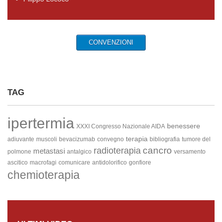
CONVENZIONI
TAG
ipertermia
benessere
XXXI Congresso Nazionale AIDA
terapia
adiuvante
muscoli
bevacizumab
convegno
bibliografia
tumore del
cancro
radioterapia
metastasi
polmone
antalgico
versamento
ascitico
macrofagi
comunicare
antidolorifico
gonfiore
chemioterapia