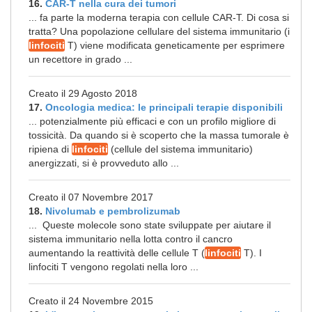
16.
CAR-T nella cura dei tumori
... fa parte la moderna terapia con cellule CAR-T. Di cosa si
tratta? Una popolazione cellulare del sistema immunitario (i
linfociti
T) viene modificata geneticamente per esprimere
un recettore in grado ...
Creato il 29 Agosto 2018
17.
Oncologia medica: le principali terapie disponibili
... potenzialmente più efficaci e con un profilo migliore di
tossicità. Da quando si è scoperto che la massa tumorale è
ripiena di
linfociti
(cellule del sistema immunitario)
anergizzati, si è provveduto allo ...
Creato il 07 Novembre 2017
18.
Nivolumab e pembrolizumab
... Queste molecole sono state sviluppate per aiutare il
sistema immunitario nella lotta contro il cancro
aumentando la reattività delle cellule T (
linfociti
T). I
linfociti T vengono regolati nella loro ...
Creato il 24 Novembre 2015