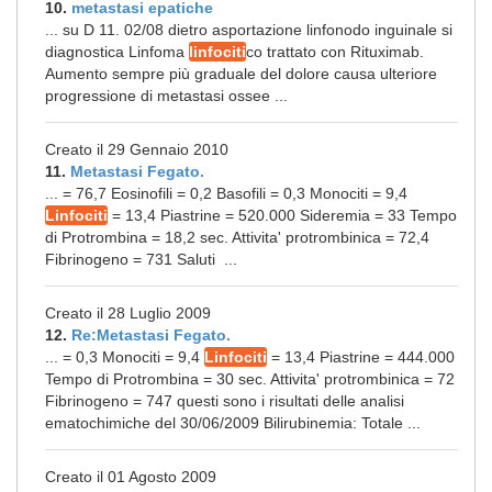
10.
metastasi epatiche
... su D 11. 02/08 dietro asportazione linfonodo inguinale si
diagnostica Linfoma
linfociti
co trattato con Rituximab.
Aumento sempre più graduale del dolore causa ulteriore
progressione di metastasi ossee ...
Creato il 29 Gennaio 2010
11.
Metastasi Fegato.
... = 76,7 Eosinofili = 0,2 Basofili = 0,3 Monociti = 9,4
Linfociti
= 13,4 Piastrine = 520.000 Sideremia = 33 Tempo
di Protrombina = 18,2 sec. Attivita' protrombinica = 72,4
Fibrinogeno = 731 Saluti ...
Creato il 28 Luglio 2009
12.
Re:Metastasi Fegato.
... = 0,3 Monociti = 9,4
Linfociti
= 13,4 Piastrine = 444.000
Tempo di Protrombina = 30 sec. Attivita' protrombinica = 72
Fibrinogeno = 747 questi sono i risultati delle analisi
ematochimiche del 30/06/2009 Bilirubinemia: Totale ...
Creato il 01 Agosto 2009