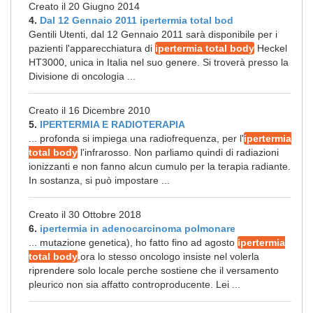
Creato il 20 Giugno 2014
4.
Dal 12 Gennaio 2011 ipertermia total bod
Gentili Utenti, dal 12 Gennaio 2011 sarà disponibile per i
pazienti l'apparecchiatura di
ipertermia total body
Heckel
HT3000, unica in Italia nel suo genere. Si troverà presso la
Divisione di oncologia ...
Creato il 16 Dicembre 2010
5.
IPERTERMIA E RADIOTERAPIA
... profonda si impiega una radiofrequenza, per l'
ipertermia
total body
l'infrarosso. Non parliamo quindi di radiazioni
ionizzanti e non fanno alcun cumulo per la terapia radiante.
In sostanza, si può impostare ...
Creato il 30 Ottobre 2018
6.
ipertermia in adenocarcinoma polmonare
... mutazione genetica), ho fatto fino ad agosto
ipertermia
total body
,ora lo stesso oncologo insiste nel volerla
riprendere solo locale perche sostiene che il versamento
pleurico non sia affatto controproducente. Lei ...