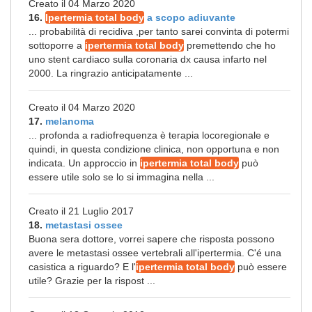
Creato il 04 Marzo 2020
16.
Ipertermia total body
a scopo adiuvante
... probabilità di recidiva ,per tanto sarei convinta di potermi
sottoporre a
ipertermia total body
premettendo che ho
uno stent cardiaco sulla coronaria dx causa infarto nel
2000. La ringrazio anticipatamente ...
Creato il 04 Marzo 2020
17.
melanoma
... profonda a radiofrequenza è terapia locoregionale e
quindi, in questa condizione clinica, non opportuna e non
indicata. Un approccio in
ipertermia total body
può
essere utile solo se lo si immagina nella ...
Creato il 21 Luglio 2017
18.
metastasi ossee
Buona sera dottore, vorrei sapere che risposta possono
avere le metastasi ossee vertebrali all'ipertermia. C'é una
casistica a riguardo? E l'
ipertermia total body
può essere
utile? Grazie per la rispost ...