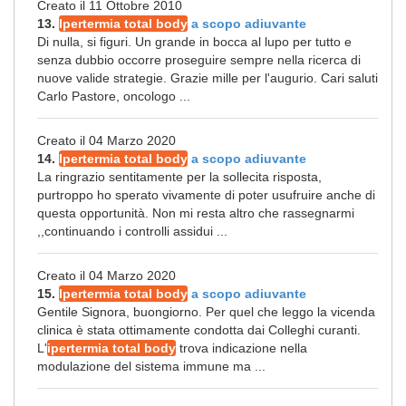
Creato il 11 Ottobre 2010
13.
Ipertermia total body
a scopo adiuvante
Di nulla, si figuri. Un grande in bocca al lupo per tutto e
senza dubbio occorre proseguire sempre nella ricerca di
nuove valide strategie. Grazie mille per l'augurio. Cari saluti
Carlo Pastore, oncologo ...
Creato il 04 Marzo 2020
14.
Ipertermia total body
a scopo adiuvante
La ringrazio sentitamente per la sollecita risposta,
purtroppo ho sperato vivamente di poter usufruire anche di
questa opportunità. Non mi resta altro che rassegnarmi
,,continuando i controlli assidui ...
Creato il 04 Marzo 2020
15.
Ipertermia total body
a scopo adiuvante
Gentile Signora, buongiorno. Per quel che leggo la vicenda
clinica è stata ottimamente condotta dai Colleghi curanti.
L'
ipertermia total body
trova indicazione nella
modulazione del sistema immune ma ...