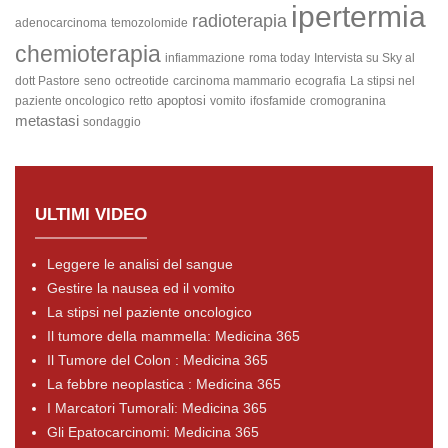
ipertermia
radioterapia
adenocarcinoma
temozolomide
chemioterapia
infiammazione
roma today
Intervista su Sky al
dott Pastore
seno
octreotide
carcinoma mammario
ecografia
La stipsi nel
apoptosi
paziente oncologico
retto
vomito
ifosfamide
cromogranina
metastasi
sondaggio
ULTIMI VIDEO
Leggere le analisi del sangue
Gestire la nausea ed il vomito
La stipsi nel paziente oncologico
Il tumore della mammella: Medicina 365
Il Tumore del Colon : Medicina 365
La febbre neoplastica : Medicina 365
I Marcatori Tumorali: Medicina 365
Gli Epatocarcinomi: Medicina 365