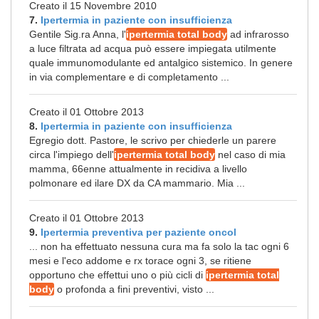
Creato il 15 Novembre 2010
7.
Ipertermia in paziente con insufficienza
Gentile Sig.ra Anna, l'
ipertermia total body
ad infrarosso
a luce filtrata ad acqua può essere impiegata utilmente
quale immunomodulante ed antalgico sistemico. In genere
in via complementare e di completamento ...
Creato il 01 Ottobre 2013
8.
Ipertermia in paziente con insufficienza
Egregio dott. Pastore, le scrivo per chiederle un parere
circa l'impiego dell'
ipertermia total body
nel caso di mia
mamma, 66enne attualmente in recidiva a livello
polmonare ed ilare DX da CA mammario. Mia ...
Creato il 01 Ottobre 2013
9.
Ipertermia preventiva per paziente oncol
... non ha effettuato nessuna cura ma fa solo la tac ogni 6
mesi e l'eco addome e rx torace ogni 3, se ritiene
opportuno che effettui uno o più cicli di
ipertermia total
body
o profonda a fini preventivi, visto ...