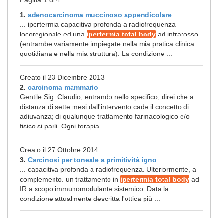
Pagina 1 di 4
1.
adenocarcinoma muccinoso appendicolare
... ipertermia capacitiva profonda a radiofrequenza
locoregionale ed una
ipertermia total body
ad infrarosso
(entrambe variamente impiegate nella mia pratica clinica
quotidiana e nella mia struttura). La condizione ...
Creato il 23 Dicembre 2013
2.
carcinoma mammario
Gentile Sig. Claudio, entrando nello specifico, direi che a
distanza di sette mesi dall'intervento cade il concetto di
adiuvanza; di qualunque trattamento farmacologico e/o
fisico si parli. Ogni terapia ...
Creato il 27 Ottobre 2014
3.
Carcinosi peritoneale a primitività igno
... capacitiva profonda a radiofrequenza. Ulteriormente, a
complemento, un trattamento in
ipertermia total body
ad
IR a scopo immunomodulante sistemico. Data la
condizione attualmente descritta l'ottica più ...