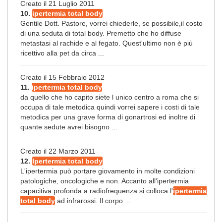
Creato il 21 Luglio 2011
10.
ipertermia total body
Gentile Dott. Pastore, vorrei chiederle, se possibile,il costo
di una seduta di total body. Premetto che ho diffuse
metastasi al rachide e al fegato. Quest'ultimo non è più
ricettivo alla pet da circa ...
Creato il 15 Febbraio 2012
11.
ipertermia total body
da quello che ho capito siete l unico centro a roma che si
occupa di tale metodica quindi vorrei sapere i costi di tale
metodica per una grave forma di gonartrosi ed inoltre di
quante sedute avrei bisogno ...
Creato il 22 Marzo 2011
12.
Ipertermia total body
L'ipertermia può portare giovamento in molte condizioni
patologiche, oncologiche e non. Accanto all'ipertermia
capacitiva profonda a radiofrequenza si colloca l'
ipertermia
total body
ad infrarossi. Il corpo ...