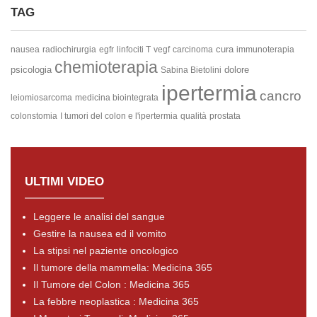
TAG
cura
nausea
radiochirurgia
egfr
linfociti T
vegf
carcinoma
immunoterapia
chemioterapia
psicologia
dolore
Sabina Bietolini
ipertermia
cancro
leiomiosarcoma
medicina biointegrata
colonstomia
I tumori del colon e l'ipertermia
qualità
prostata
ULTIMI VIDEO
Leggere le analisi del sangue
Gestire la nausea ed il vomito
La stipsi nel paziente oncologico
Il tumore della mammella: Medicina 365
Il Tumore del Colon : Medicina 365
La febbre neoplastica : Medicina 365