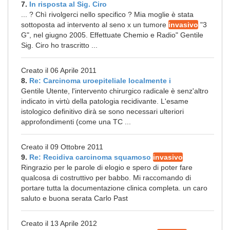
7.
In risposta al Sig. Ciro
... ? Chì rivolgerci nello specifico ? Mia moglie è stata
sottoposta ad intervento al seno x un tumore
invasivo
"3
G", nel giugno 2005. Effettuate Chemio e Radio" Gentile
Sig. Ciro ho trascritto ...
Creato il 06 Aprile 2011
8.
Re: Carcinoma uroepiteliale localmente i
Gentile Utente, l'intervento chirurgico radicale è senz'altro
indicato in virtù della patologia recidivante. L'esame
istologico definitivo dirà se sono necessari ulteriori
approfondimenti (come una TC ...
Creato il 09 Ottobre 2011
9.
Re: Recidiva carcinoma squamoso
invasivo
Ringrazio per le parole di elogio e spero di poter fare
qualcosa di costruttivo per babbo. Mi raccomando di
portare tutta la documentazione clinica completa. un caro
saluto e buona serata Carlo Past
Creato il 13 Aprile 2012