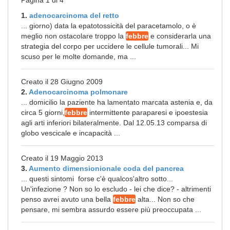
Pagina 1 di 4
1.
adenocarcinoma del retto
... giorno) data la epatotossicità del paracetamolo, o è
meglio non ostacolare troppo la
febbre
e considerarla una
strategia del corpo per uccidere le cellule tumorali... Mi
scuso per le molte domande, ma ...
Creato il 28 Giugno 2009
2.
Adenocarcinoma polmonare
... domicilio la paziente ha lamentato marcata astenia e, da
circa 5 giorni,
febbre
intermittente paraparesi e ipoestesia
agli arti inferiori bilateralmente. Dal 12.05.13 comparsa di
globo vescicale e incapacità ...
Creato il 19 Maggio 2013
3.
Aumento dimensionionale coda del pancrea
... questi sintomi forse c'è qualcos'altro sotto...
Un'infezione ? Non so lo escludo - lei che dice? - altrimenti
penso avrei avuto una bella
febbre
alta... Non so che
pensare, mi sembra assurdo essere più preoccupata ...