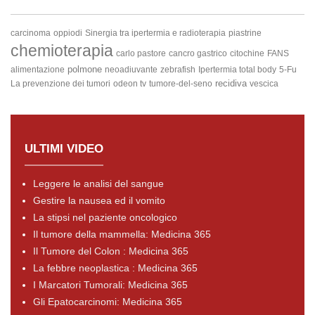
carcinoma
oppiodi
Sinergia tra ipertermia e radioterapia
piastrine
chemioterapia
carlo pastore
cancro gastrico
citochine
FANS
polmone
alimentazione
neoadiuvante
zebrafish
Ipertermia total body
5-Fu
recidiva
La prevenzione dei tumori
odeon tv
tumore-del-seno
vescica
ULTIMI VIDEO
Leggere le analisi del sangue
Gestire la nausea ed il vomito
La stipsi nel paziente oncologico
Il tumore della mammella: Medicina 365
Il Tumore del Colon : Medicina 365
La febbre neoplastica : Medicina 365
I Marcatori Tumorali: Medicina 365
Gli Epatocarcinomi: Medicina 365