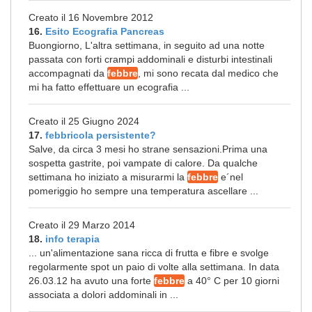
Creato il 16 Novembre 2012
16.
Esito Ecografia Pancreas
Buongiorno, L'altra settimana, in seguito ad una notte
passata con forti crampi addominali e disturbi intestinali
accompagnati da
febbre
, mi sono recata dal medico che
mi ha fatto effettuare un ecografia ...
Creato il 25 Giugno 2024
17.
febbricola persistente?
Salve, da circa 3 mesi ho strane sensazioni.Prima una
sospetta gastrite, poi vampate di calore. Da qualche
settimana ho iniziato a misurarmi la
febbre
e´nel
pomeriggio ho sempre una temperatura ascellare ...
Creato il 29 Marzo 2014
18.
info terapia
... un'alimentazione sana ricca di frutta e fibre e svolge
regolarmente spot un paio di volte alla settimana. In data
26.03.12 ha avuto una forte
febbre
a 40° C per 10 giorni
associata a dolori addominali in ...