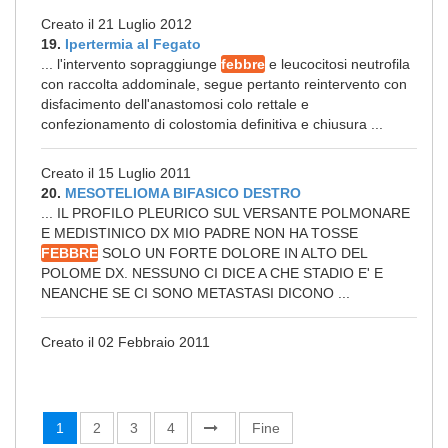
Creato il 21 Luglio 2012
19.
Ipertermia al Fegato
... l'intervento sopraggiunge
febbre
e leucocitosi neutrofila
con raccolta addominale, segue pertanto reintervento con
disfacimento dell'anastomosi colo rettale e
confezionamento di colostomia definitiva e chiusura ...
Creato il 15 Luglio 2011
20.
MESOTELIOMA BIFASICO DESTRO
... IL PROFILO PLEURICO SUL VERSANTE POLMONARE
E MEDISTINICO DX MIO PADRE NON HA TOSSE
FEBBRE
SOLO UN FORTE DOLORE IN ALTO DEL
POLOME DX. NESSUNO CI DICE A CHE STADIO E' E
NEANCHE SE CI SONO METASTASI DICONO ...
Creato il 02 Febbraio 2011
1
2
3
4
Fine