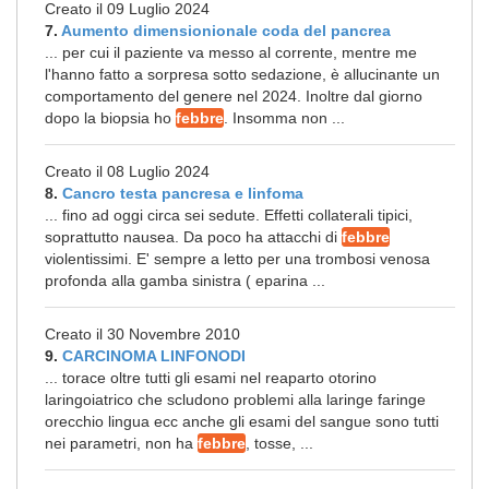
Creato il 09 Luglio 2024
7.
Aumento dimensionionale coda del pancrea
... per cui il paziente va messo al corrente, mentre me
l'hanno fatto a sorpresa sotto sedazione, è allucinante un
comportamento del genere nel 2024. Inoltre dal giorno
dopo la biopsia ho
febbre
. Insomma non ...
Creato il 08 Luglio 2024
8.
Cancro testa pancresa e linfoma
... fino ad oggi circa sei sedute. Effetti collaterali tipici,
soprattutto nausea. Da poco ha attacchi di
febbre
violentissimi. E' sempre a letto per una trombosi venosa
profonda alla gamba sinistra ( eparina ...
Creato il 30 Novembre 2010
9.
CARCINOMA LINFONODI
... torace oltre tutti gli esami nel reaparto otorino
laringoiatrico che scludono problemi alla laringe faringe
orecchio lingua ecc anche gli esami del sangue sono tutti
nei parametri, non ha
febbre
, tosse, ...