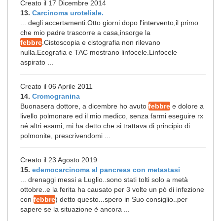
Creato il 17 Dicembre 2014
13.
Carcinoma uroteliale.
... degli accertamenti.Otto giorni dopo l'intervento,il primo
che mio padre trascorre a casa,insorge la
febbre
.Cistoscopia e cistografia non rilevano
nulla.Ecografia e TAC mostrano linfocele.Linfocele
aspirato ...
Creato il 06 Aprile 2011
14.
Cromogranina
Buonasera dottore, a dicembre ho avuto
febbre
e dolore a
livello polmonare ed il mio medico, senza farmi eseguire rx
né altri esami, mi ha detto che si trattava di principio di
polmonite, prescrivendomi ...
Creato il 23 Agosto 2019
15.
edemocarcinoma al pancreas con metastasi
... drenaggi messi a Luglio..sono stati tolti solo a metà
ottobre..e la ferita ha causato per 3 volte un pò di infezione
con
febbre
) detto questo...spero in Suo consiglio..per
sapere se la situazione è ancora ...