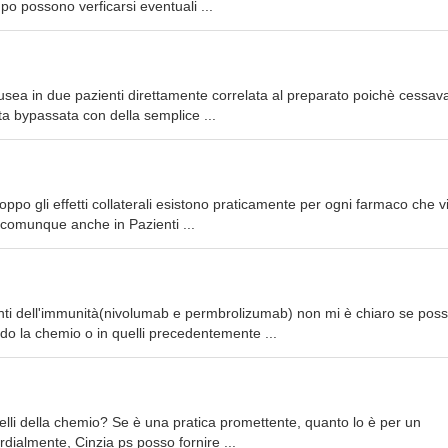
o possono verficarsi eventuali ...
ausea in due pazienti direttamente correlata al preparato poichè cessav
a bypassata con della semplice ...
roppo gli effetti collaterali esistono praticamente per ogni farmaco che 
 comunque anche in Pazienti ...
nti dell'immunità(nivolumab e permbrolizumab) non mi è chiaro se pos
ndo la chemio o in quelli precedentemente ...
li della chemio? Se è una pratica promettente, quanto lo è per un
ialmente, Cinzia ps posso fornire ...