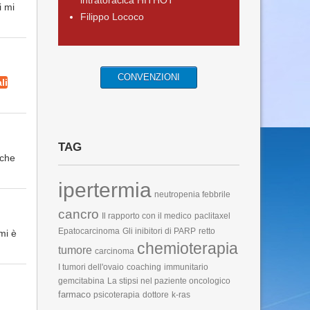
intratoracica HITHOT
i mi
Filippo Lococo
CONVENZIONI
li
TAG
,che
ipertermia
neutropenia febbrile
cancro
Il rapporto con il medico
paclitaxel
Epatocarcinoma
Gli inibitori di PARP
retto
mi è
chemioterapia
tumore
carcinoma
I tumori dell'ovaio
coaching
immunitario
gemcitabina
La stipsi nel paziente oncologico
farmaco
psicoterapia
dottore
k-ras