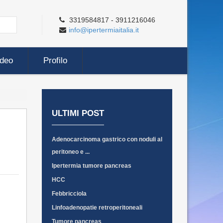
3319584817 - 3911216046
info@ipertermiaitalia.it
ideo
Profilo
ULTIMI POST
Adenocarcinoma gastrico con noduli al
peritoneo e ...
Ipertermia tumore pancreas
HCC
Febbricciola
Linfoadenopatie retroperitoneali
Tumore pancreas