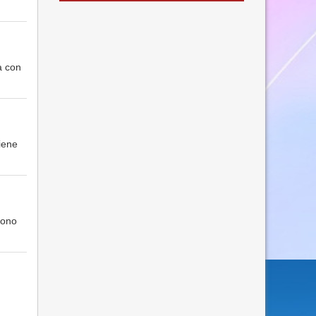
a con
viene
sono