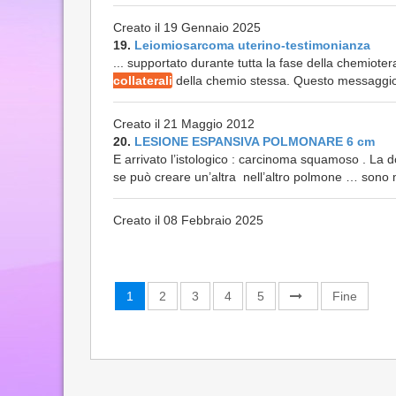
Creato il 19 Gennaio 2025
19.
Leiomiosarcoma uterino-testimonianza
... supportato durante tutta la fase della chemiote
collaterali
della chemio stessa. Questo messaggio 
Creato il 21 Maggio 2012
20.
LESIONE ESPANSIVA POLMONARE 6 cm
E arrivato l’istologico : carcinoma squamoso . La 
se può creare un’altra nell’altro polmone … sono m
Creato il 08 Febbraio 2025
1
2
3
4
5
Fine