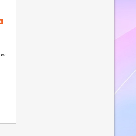
ti
ione