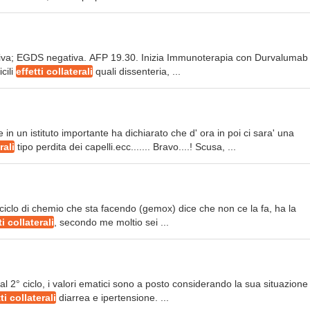
gativa; EGDS negativa. AFP 19.30. Inizia Immunoterapia con Durvalumab 
cili
effetti collaterali
quali dissenteria, ...
n un istituto importante ha dichiarato che d' ora in poi ci sara' una
rali
tipo perdita dei capelli.ecc....... Bravo....! Scusa, ...
ciclo di chemio che sta facendo (gemox) dice che non ce la fa, ha la
ti collaterali
, secondo me moltio sei ...
 2° ciclo, i valori ematici sono a posto considerando la sua situazione
ti collaterali
diarrea e ipertensione. ...