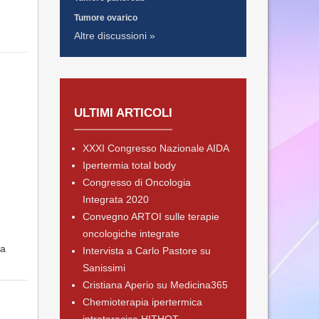
Tumore ovarico
Altre discussioni »
ULTIMI ARTICOLI
XXXI Congresso Nazionale AIDA
Ipertermia total body
Congresso di Oncologia
Integrata 2020
Convegno ARTOI sulle terapie
oncologiche integrate
ha
Intervista a Carlo Pastore su
Sanissimi
Cristiana Aperio su Medicina365
Chemioterapia ipertermica