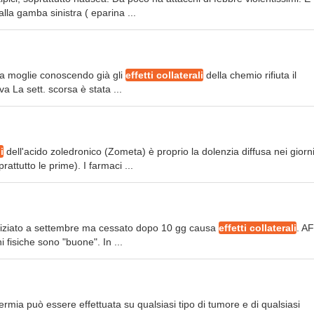
la gamba sinistra ( eparina ...
Mia moglie conoscendo già gli
effetti collaterali
della chemio rifiuta il
a La sett. scorsa è stata ...
i
dell'acido zoledronico (Zometa) è proprio la dolenzia diffusa nei giorn
ttutto le prime). I farmaci ...
iziato a settembre ma cessato dopo 10 gg causa
effetti collaterali
. A
fisiche sono "buone". In ...
ermia può essere effettuata su qualsiasi tipo di tumore e di qualsiasi