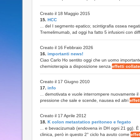
Creato il 18 Maggio 2015
15.
HCC
... del I segmento epatico; scintigrafia ossea ne
Tremelimumab, ad oggi ha fatto 5 infusioni con diffi
Creato il 16 Febbraio 2026
16.
importanti news!
Ciao Carlo Ho sentito oggi che un uomo importante i
chemioterapia a disposizione senza
effetti collate
Creato il 17 Giugno 2010
17.
info
... demotivata e vuole interrompere nuovamente il 
pressione che sale e scende, nausea ed altri
effet
Creato il 17 Aprile 2012
18.
K colon metastatico peritoneo e fegato
... e bevacizumab (endovena in DH ogni 21 gg). È al
clinica, però in questo 2° ciclo ha avuto come
effet