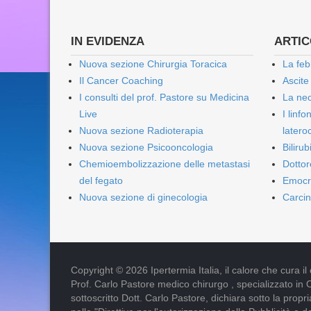
IN EVIDENZA
ARTICO
Nuova sezione Chirurgia Toracica
La feb
Il Cancer Coaching
Ascite
I consulti del prof. Pastore su Medicina
La nec
Live
I linf
Nuova sezione Radioterapia
lateroc
Nuova sezione Psicooncologia
Biliru
Chemioembolizzazione delle metastasi
Dottor
del fegato
Emocr
Nuova sezione di ginecologia
Carcin
Copyright © 2026 Ipertermia Italia, il calore che cura il can
Prof. Carlo Pastore medico chirurgo , specializzato in 
sottoscritto Dott. Carlo Pastore, dichiara sotto la pro