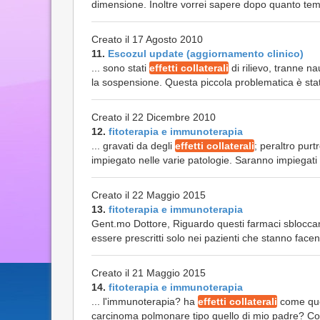
dimensione. Inoltre vorrei sapere dopo quanto temp
Creato il 17 Agosto 2010
11.
Escozul update (aggiornamento clinico)
... sono stati
effetti collaterali
di rilievo, tranne n
la sospensione. Questa piccola problematica è stat
Creato il 22 Dicembre 2010
12.
fitoterapia e immunoterapia
... gravati da degli
effetti collaterali
; peraltro purt
impiegato nelle varie patologie. Saranno impiegati
Creato il 22 Maggio 2015
13.
fitoterapia e immunoterapia
Gent.mo Dottore, Riguardo questi farmaci sblocca
essere prescritti solo nei pazienti che stanno face
Creato il 21 Maggio 2015
14.
fitoterapia e immunoterapia
... l'immunoterapia? ha
effetti collaterali
come quel
carcinoma polmonare tipo quello di mio padre? Cord