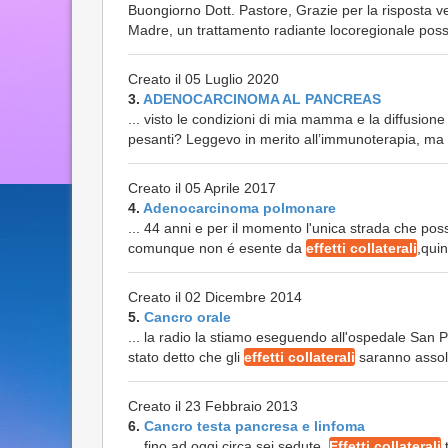
Buongiorno Dott. Pastore, Grazie per la risposta ve
Madre, un trattamento radiante locoregionale poss
Creato il 05 Luglio 2020
3.
ADENOCARCINOMA AL PANCREAS
... visto le condizioni di mia mamma e la diffusion
pesanti? Leggevo in merito all’immunoterapia, ma si
Creato il 05 Aprile 2017
4.
Adenocarcinoma polmonare
... 44 anni e per il momento l'unica strada che po
comunque non é esente da
effetti collaterali
,quin
Creato il 02 Dicembre 2014
5.
Cancro orale
... la radio la stiamo eseguendo all'ospedale San P
stato detto che gli
effetti collaterali
saranno assolu
Creato il 23 Febbraio 2013
6.
Cancro testa pancresa e linfoma
... fino ad oggi circa sei sedute.
Effetti collaterali
t