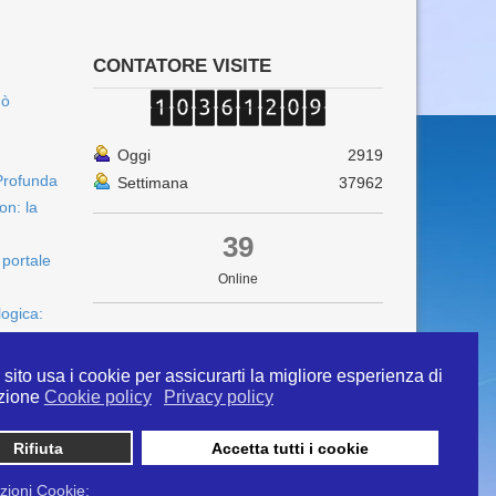
CONTATORE VISITE
uò
Oggi
2919
Profunda
Settimana
37962
on: la
39
 portale
Online
logica:
sito usa i cookie per assicurarti la migliore esperienza di
zione
Cookie policy
Privacy policy
Rifiuta
Accetta tutti i cookie
 info@ipertermiaitalia.it tel. 331/9584817 . Il
ito è diramato nel rispetto delle Linee Guida contenute
zioni Cookie: