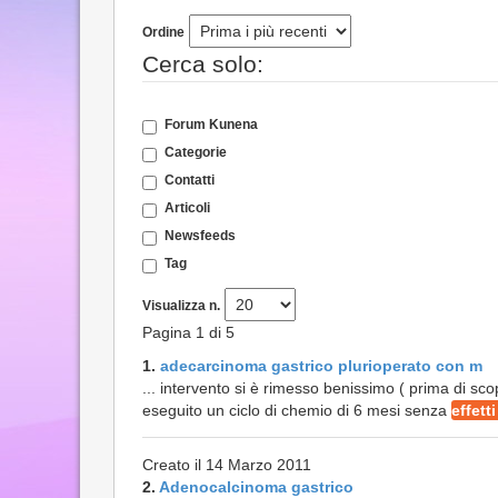
Ordine
Cerca solo:
Forum Kunena
Categorie
Contatti
Articoli
Newsfeeds
Tag
Visualizza n.
Pagina 1 di 5
1.
adecarcinoma gastrico plurioperato con m
... intervento si è rimesso benissimo ( prima di sc
eseguito un ciclo di chemio di 6 mesi senza
effetti
Creato il 14 Marzo 2011
2.
Adenocalcinoma gastrico