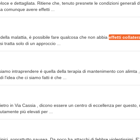
loce e dettagliata. Ritiene che, tenuto presnete le condizioni generali d
a comunque avere effetti ...
e della malattia, è possibile fare qualcosa che non abbia
effetti collatera
 tratta solo di un approccio ...
ssiamo intraprendere é quella della terapia di mantenimento con alimta 
di l'idea che ci siamo fatti é che ...
ietro in Via Cassia , dicono essere un centro di eccellenza per questo, 
tamente più elevati per ...
ipici, soprattutto nausea. Da poco ha attacchi di febbre violentissimi. E'