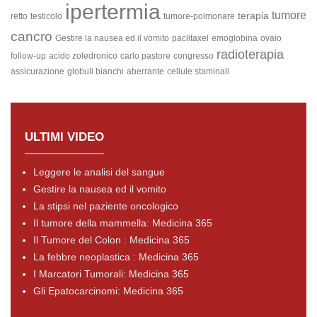
ipertermia
tumore
terapia
retto
testicolo
tumore-polmonare
cancro
Gestire la nausea ed il vomito
paclitaxel
emoglobina
ovaio
radioterapia
follow-up
acido zoledronico
carlo pastore
congresso
assicurazione
globuli bianchi
aberrante
cellule staminali
ULTIMI VIDEO
Leggere le analisi del sangue
Gestire la nausea ed il vomito
La stipsi nel paziente oncologico
Il tumore della mammella: Medicina 365
Il Tumore del Colon : Medicina 365
La febbre neoplastica : Medicina 365
I Marcatori Tumorali: Medicina 365
Gli Epatocarcinomi: Medicina 365