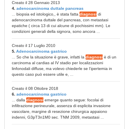
Creato il 28 Gennaio 2013
4.
adenocarcinoma duttale pancreas
... biopsia ed istologico,, è stata fatta
diagnosi
di
adenocarcinoma duttale del pancreas, con metastasi
epatiche ( circa 13 di cui alcune di pochissimi mm). Le
condizioni generali della signora, sono ancora ...
Creato il 17 Luglio 2010
5.
Adenocarcinoma gastrico
... So che la situazione è grave, infatti la
diagnosi
è di un
carcinoma al cardias al IV stadio per localizzazioni
linfonodali diffuse, ma volevo chiederle se l’ipertemia in
questo caso può essere utile e, ...
Creato il 08 Ottobre 2018
6.
adenocarcinoma gastrico
... dalla
diagnosi
emerge quanto segue: focolai di
infiltrazione perineurale, assenza di esplicita invasione
vascolare, margine di resezione chirurgica appaiono
indenni, G3pT3n1M0 sec. TNM 2009, metastasi ...