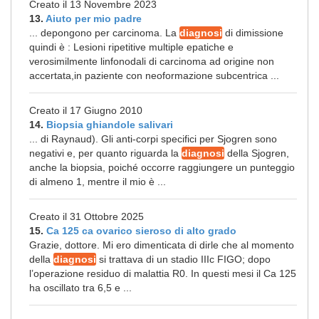
Creato il 13 Novembre 2023
13.
Aiuto per mio padre
... depongono per carcinoma. La
diagnosi
di dimissione
quindi è : Lesioni ripetitive multiple epatiche e
verosimilmente linfonodali di carcinoma ad origine non
accertata,in paziente con neoformazione subcentrica ...
Creato il 17 Giugno 2010
14.
Biopsia ghiandole salivari
... di Raynaud). Gli anti-corpi specifici per Sjogren sono
negativi e, per quanto riguarda la
diagnosi
della Sjogren,
anche la biopsia, poiché occorre raggiungere un punteggio
di almeno 1, mentre il mio è ...
Creato il 31 Ottobre 2025
15.
Ca 125 ca ovarico sieroso di alto grado
Grazie, dottore. Mi ero dimenticata di dirle che al momento
della
diagnosi
si trattava di un stadio IIIc FIGO; dopo
l’operazione residuo di malattia R0. In questi mesi il Ca 125
ha oscillato tra 6,5 e ...