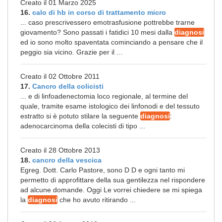
Creato il 01 Marzo 2025
16.
calo di hb in corso di trattamento micro
... caso prescrivessero emotrasfusione pottrebbe trarne
giovamento? Sono passati i fatidici 10 mesi dalla
diagnosi
ed io sono molto spaventata cominciando a pensare che il
peggio sia vicino. Grazie per il ...
Creato il 02 Ottobre 2011
17.
Cancro della colicisti
... e di linfoadenectomia loco regionale, al termine del
quale, tramite esame istologico dei linfonodi e del tessuto
estratto si è potuto stilare la seguente
diagnosi
:
adenocarcinoma della colecisti di tipo ...
Creato il 28 Ottobre 2013
18.
cancro della vescica
Egreg. Dott. Carlo Pastore, sono D D e ogni tanto mi
permetto di approfittare della sua gentilezza nel rispondere
ad alcune domande. Oggi Le vorrei chiedere se mi spiega
la
diagnosi
che ho avuto ritirando ...