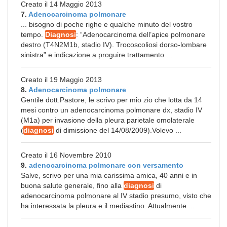
Creato il 14 Maggio 2013
7.
Adenocarcinoma polmonare
... bisogno di poche righe e qualche minuto del vostro
tempo.
Diagnosi
: “Adenocarcinoma dell’apice polmonare
destro (T4N2M1b, stadio IV). Trocoscoliosi dorso-lombare
sinistra” e indicazione a proguire trattamento ...
Creato il 19 Maggio 2013
8.
Adenocarcinoma polmonare
Gentile dott.Pastore, le scrivo per mio zio che lotta da 14
mesi contro un adenocarcinoma polmonare dx, stadio IV
(M1a) per invasione della pleura parietale omolaterale
(
diagnosi
di dimissione del 14/08/2009).Volevo ...
Creato il 16 Novembre 2010
9.
adenocarcinoma polmonare con versamento
Salve, scrivo per una mia carissima amica, 40 anni e in
buona salute generale, fino alla
diagnosi
di
adenocarcinoma polmonare al IV stadio presumo, visto che
ha interessata la pleura e il mediastino. Attualmente ...