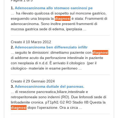
Pagina 1 di 5
1.
Adenocarcinoma allo stomaco carcinosi pe
... ha rilevato qualcosa di sospetto sul moncone gastrico,
eseguendo una biopsia la
diagnosi
è stata: Frammenti di
adenocarcinoma. Sono inoltre presenti frammenti di
mucosa gastrica sede di edema, iperplasia ...
Creato il 10 Marzo 2012
2.
Adenocarcinoma ben differenziato infiltr
... seguito le dimissioni :dimettiamo paziente con
diagnosi
di addome acuto da perforazione intestinale in paziente
con neoplasia di n.d.d. È arrivato il citologico (per il
citologico- materiale in esame:peritoneo ...
Creato il 29 Gennaio 2024
3.
Adenocarcinoma duttale del pancreas.
... di resezione pancreatica,biliare,intestinale e
retroperitoneale sono indenni (RO). Due linfonodi sede di
linfoadenite cronica. pT1pN1 G2 RO Stadio IIB Questa la
diagnosi
dopo l'operazione. Ora a circa ...