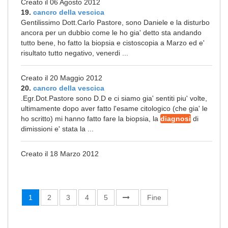
Creato il 06 Agosto 2012
19.
cancro della vescica
Gentilissimo Dott.Carlo Pastore, sono Daniele e la disturbo
ancora per un dubbio come le ho gia' detto sta andando
tutto bene, ho fatto la biopsia e cistoscopia a Marzo ed e'
risultato tutto negativo, venerdi ...
Creato il 20 Maggio 2012
20.
cancro della vescica
.Egr.Dot.Pastore sono D.D e ci siamo gia' sentiti piu' volte,
ultimamente dopo aver fatto l'esame citologico (che gia' le
ho scritto) mi hanno fatto fare la biopsia, la
diagnosi
di
dimissioni e' stata la ...
Creato il 18 Marzo 2012
1
2
3
4
5
Fine