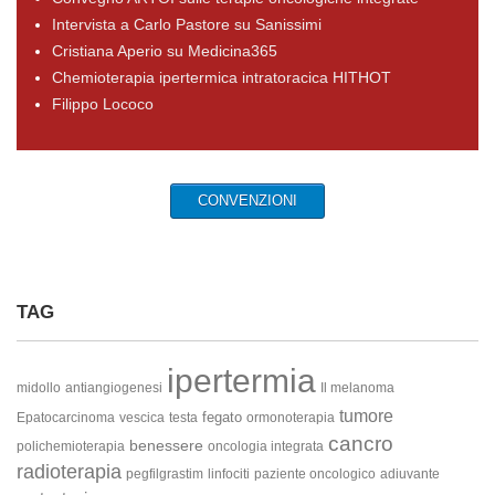
Intervista a Carlo Pastore su Sanissimi
Cristiana Aperio su Medicina365
Chemioterapia ipertermica intratoracica HITHOT
Filippo Lococo
CONVENZIONI
TAG
ipertermia
midollo
antiangiogenesi
Il melanoma
tumore
fegato
Epatocarcinoma
vescica
testa
ormonoterapia
cancro
benessere
polichemioterapia
oncologia integrata
radioterapia
pegfilgrastim
linfociti
paziente oncologico
adiuvante