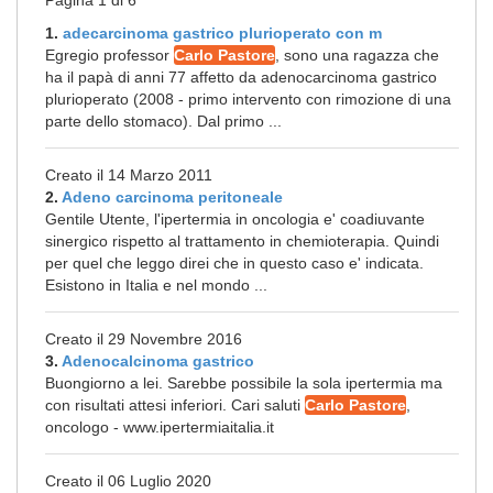
Pagina 1 di 6
1.
adecarcinoma gastrico plurioperato con m
Egregio professor
Carlo Pastore
, sono una ragazza che
ha il papà di anni 77 affetto da adenocarcinoma gastrico
plurioperato (2008 - primo intervento con rimozione di una
parte dello stomaco). Dal primo ...
Creato il 14 Marzo 2011
2.
Adeno carcinoma peritoneale
Gentile Utente, l'ipertermia in oncologia e' coadiuvante
sinergico rispetto al trattamento in chemioterapia. Quindi
per quel che leggo direi che in questo caso e' indicata.
Esistono in Italia e nel mondo ...
Creato il 29 Novembre 2016
3.
Adenocalcinoma gastrico
Buongiorno a lei. Sarebbe possibile la sola ipertermia ma
con risultati attesi inferiori. Cari saluti
Carlo Pastore
,
oncologo - www.ipertermiaitalia.it
Creato il 06 Luglio 2020