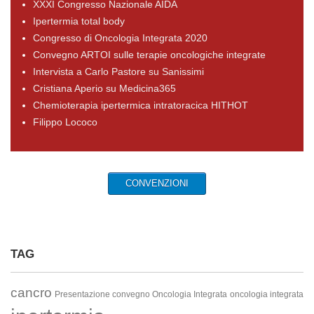
XXXI Congresso Nazionale AIDA
Ipertermia total body
Congresso di Oncologia Integrata 2020
Convegno ARTOI sulle terapie oncologiche integrate
Intervista a Carlo Pastore su Sanissimi
Cristiana Aperio su Medicina365
Chemioterapia ipertermica intratoracica HITHOT
Filippo Lococo
CONVENZIONI
TAG
cancro
Presentazione convegno Oncologia Integrata
oncologia integrata