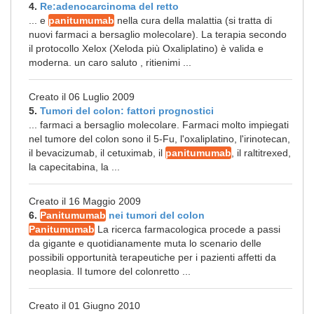
4.
Re:adenocarcinoma del retto
... e
panitumumab
nella cura della malattia (si tratta di
nuovi farmaci a bersaglio molecolare). La terapia secondo
il protocollo Xelox (Xeloda più Oxaliplatino) è valida e
moderna. un caro saluto , ritienimi ...
Creato il 06 Luglio 2009
5.
Tumori del colon: fattori prognostici
... farmaci a bersaglio molecolare. Farmaci molto impiegati
nel tumore del colon sono il 5-Fu, l'oxaliplatino, l'irinotecan,
il bevacizumab, il cetuximab, il
panitumumab
, il raltitrexed,
la capecitabina, la ...
Creato il 16 Maggio 2009
6.
Panitumumab
nei tumori del colon
Panitumumab
La ricerca farmacologica procede a passi
da gigante e quotidianamente muta lo scenario delle
possibili opportunità terapeutiche per i pazienti affetti da
neoplasia. Il tumore del colonretto ...
Creato il 01 Giugno 2010