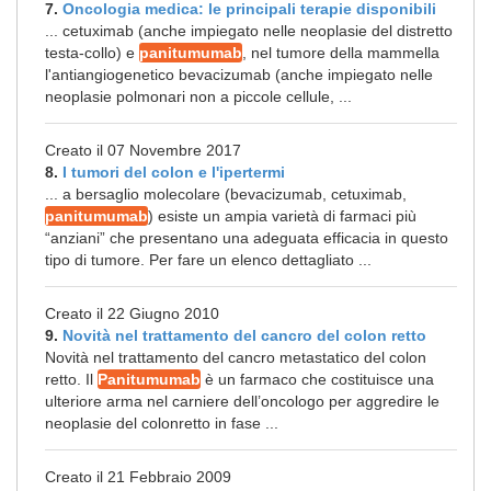
7.
Oncologia medica: le principali terapie disponibili
... cetuximab (anche impiegato nelle neoplasie del distretto
testa-collo) e
panitumumab
, nel tumore della mammella
l'antiangiogenetico bevacizumab (anche impiegato nelle
neoplasie polmonari non a piccole cellule, ...
Creato il 07 Novembre 2017
8.
I tumori del colon e l'ipertermi
... a bersaglio molecolare (bevacizumab, cetuximab,
panitumumab
) esiste un ampia varietà di farmaci più
“anziani” che presentano una adeguata efficacia in questo
tipo di tumore. Per fare un elenco dettagliato ...
Creato il 22 Giugno 2010
9.
Novità nel trattamento del cancro del colon retto
Novità nel trattamento del cancro metastatico del colon
retto. Il
Panitumumab
è un farmaco che costituisce una
ulteriore arma nel carniere dell’oncologo per aggredire le
neoplasie del colonretto in fase ...
Creato il 21 Febbraio 2009