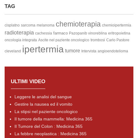
TAG
chemioterapia
cisplatno
sarcoma
melanoma
chemioipertermia
radioterapia
farmaco
cachessia
Pazopanib
vinoreblina
eritropoietina
oncologia integrata
Ascite nel paziente oncologico
trombosi
Carlo Pastore
ipertermia
tumore
cleveland
Intervista
angioendotelioma
ULTIMI VIDEO
Leggere le analisi del sangue
Gestire la nausea ed il vomito
La stipsi nel paziente oncologico
Il tumore della mammella: Medicina 365
Il Tumore del Colon : Medicina 365
La febbre neoplastica : Medicina 365