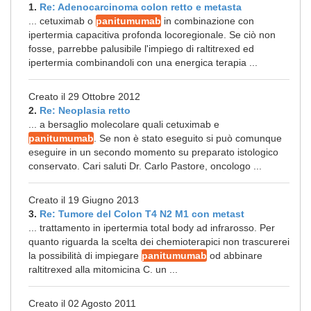
1.
Re: Adenocarcinoma colon retto e metasta
... cetuximab o
panitumumab
in combinazione con
ipertermia capacitiva profonda locoregionale. Se ciò non
fosse, parrebbe palusibile l'impiego di raltitrexed ed
ipertermia combinandoli con una energica terapia ...
Creato il 29 Ottobre 2012
2.
Re: Neoplasia retto
... a bersaglio molecolare quali cetuximab e
panitumumab
. Se non è stato eseguito si può comunque
eseguire in un secondo momento su preparato istologico
conservato. Cari saluti Dr. Carlo Pastore, oncologo ...
Creato il 19 Giugno 2013
3.
Re: Tumore del Colon T4 N2 M1 con metast
... trattamento in ipertermia total body ad infrarosso. Per
quanto riguarda la scelta dei chemioterapici non trascurerei
la possibilità di impiegare
panitumumab
od abbinare
raltitrexed alla mitomicina C. un ...
Creato il 02 Agosto 2011