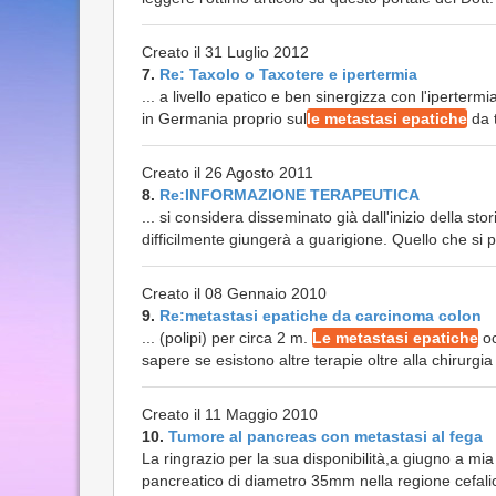
Creato il 31 Luglio 2012
7.
Re: Taxolo o Taxotere e ipertermia
... a livello epatico e ben sinergizza con l'ipert
in Germania proprio sul
le metastasi epatiche
da 
Creato il 26 Agosto 2011
8.
Re:INFORMAZIONE TERAPEUTICA
... si considera disseminato già dall'inizio della stor
difficilmente giungerà a guarigione. Quello che si p
Creato il 08 Gennaio 2010
9.
Re:metastasi epatiche da carcinoma colon
... (polipi) per circa 2 m.
Le metastasi epatiche
oc
sapere se esistono altre terapie oltre alla chirurgia
Creato il 11 Maggio 2010
10.
Tumore al pancreas con metastasi al fega
La ringrazio per la sua disponibilità,a giugno a mi
pancreatico di diametro 35mm nella regione cefali