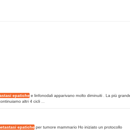
astasi epatiche
e linfonodali apparivano molto diminuiti . La più grand
tinuiamo altri 4 cicli ...
metastasi epatiche
per tumore mammario Ho iniziato un protocollo