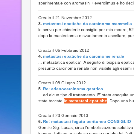
sperimentale con aromasin + everolimus e ho deciso
Creato il 21 Novembre 2012
3.
metastasi epatiche da carcinoma mammella
le scrivo per chiederle consiglio per mia madre, 52 
dopo la mastectomia e svuotamento ascellare, pu
Creato il 06 Febbraio 2012
4.
metastasi epatiche da carcinome renale
... metastatica epatica”. A seguito di biopsia epat
presunto carcinoma renale non visibile agli esami ra
Creato il 08 Giugno 2012
5.
Re: adenocarcinoma gastrico
... ad alcun tipo di trattamento. E' stata eseguita
state toccate
le metastasi epatiche
. Dopo una buo
Creato il 23 Gennaio 2013
6.
Re: metastasi fegato peritoneo CONSIGLIO
Gentile Sig. Lucas, circa l'embolizzazione selettiva
leggere l'ottimo articolo su questo portale del Dott