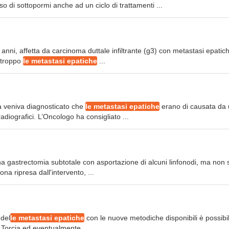
 di sottopormi anche ad un ciclo di trattamenti ...
anni, affetta da carcinoma duttale infiltrante (g3) con metastasi epatic
rtroppo
le metastasi epatiche
...
ica veniva diagnosticato che
le metastasi epatiche
erano di causata da
diografici. L’Oncologo ha consigliato ...
 una gastrectomia subtotale con asportazione di alcuni linfonodi, ma non
na ripresa dall'intervento, ...
 del
le metastasi epatiche
con le nuove metodiche disponibili è possibi
. Torcia ed eventualmente ...