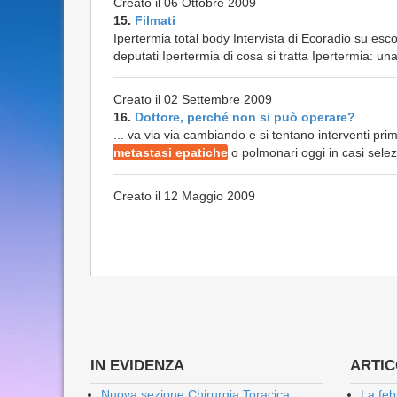
Creato il 06 Ottobre 2009
15.
Filmati
Ipertermia total body Intervista di Ecoradio su es
deputati Ipertermia di cosa si tratta Ipertermia: una 
Creato il 02 Settembre 2009
16.
Dottore, perché non si può operare?
... va via via cambiando e si tentano interventi pr
metastasi epatiche
o polmonari oggi in casi selezi
Creato il 12 Maggio 2009
IN EVIDENZA
ARTICO
Nuova sezione Chirurgia Toracica
La feb