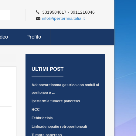
3319584817 - 3911216046
info@ipertermiaitalia.it
ideo
Profilo
ULTIMI POST
Adenocarcinoma gastrico con noduli al
peritoneo e ...
Ipertermia tumore pancreas
HCC
Febbricciola
Linfoadenopatie retroperitoneali
Tumore pancreas