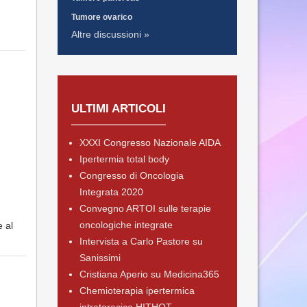
Tumore ovarico
Altre discussioni »
ULTIMI ARTICOLI
XXXI Congresso Nazionale AIDA
Ipertermia total body
Congresso di Oncologia
Integrata 2020
Convegno ARTOI sulle terapie
oncologiche integrate
e al
Intervista a Carlo Pastore su
Sanissimi
Cristiana Aperio su Medicina365
Chemioterapia ipertermica