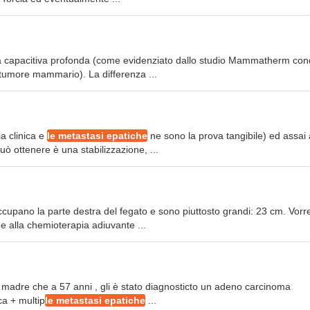
ermia capacitiva profonda (come evidenziato dallo studio Mammatherm con
tumore mammario). La differenza ...
ia clinica e
le metastasi epatiche
ne sono la prova tangibile) ed assai 
uò ottenere è una stabilizzazione, ...
cupano la parte destra del fegato e sono piuttosto grandi: 23 cm. Vorre
 e alla chemioterapia adiuvante ...
a madre che a 57 anni , gli è stato diagnosticto un adeno carcinoma
ca + multip
le metastasi epatiche
...