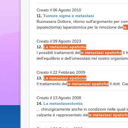
Creato il 06 Agosto 2010
11.
Tumore sigma e metastasi
Buonasera Dottore, ritorno sull'argomento per com
(epatectomia) laparotomica per la rimozione del
le
Creato il 09 Agosto 2023
12.
Le metastasi epatiche
I possibili trattamenti del
le metastasi epatiche
Il 
dell’equilibrio e dell’omeostasi nel nostro organis
Creato il 22 Febbraio 2009
13.
Le metastasi epatiche
Il trattamento del
le metastasi epatiche
Il dott. Ca
Creato il 13 Agosto 2008
14.
La metastasectomia
... chirurgicamente anche in condizioni nelle qual
calzante è rappresentato dal
le metastasi epatich