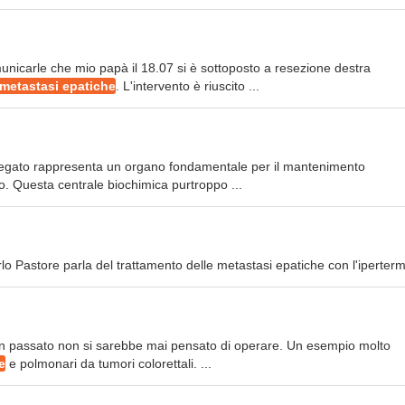
unicarle che mio papà il 18.07 si è sottoposto a resezione destra
 metastasi epatiche
. L'intervento è riuscito ...
fegato rappresenta un organo fondamentale per il mantenimento
mo. Questa centrale biochimica purtroppo ...
rlo Pastore parla del trattamento delle metastasi epatiche con l'iperterm
i in passato non si sarebbe mai pensato di operare. Un esempio molto
e
e polmonari da tumori colorettali. ...