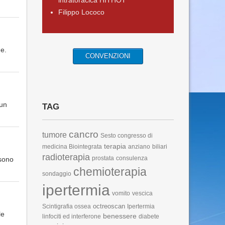
intratoracica HITHOT
Filippo Lococo
he.
CONVENZIONI
 un
TAG
cancro
tumore
Sesto congresso di
terapia
medicina Biointegrata
anziano
biliari
radioterapia
prostata
consulenza
 sono
chemioterapia
sondaggio
ipertermia
vomito
vescica
octreoscan
Scintigrafia ossea
Ipertermia
le
benessere
linfociti ed interferone
diabete