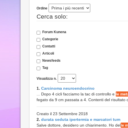
Ordine
Cerca solo:
Forum Kunena
Categorie
Contatti
Articoli
Newsfeeds
Tag
Visualizza n.
1.
Carcinoma neuroendocrino
... Dopo 4 cicli facciamo la tac di controllo e
le met
fegato da 9 cm passata a 4. Contenti del risultato con
Creato il 23 Settembre 2018
2.
durata seduta ipertermia e marcatori tum
Salve dottore, desidero un chiarimento. Ho del
le 