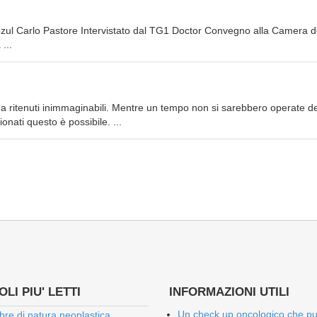
cozul Carlo Pastore Intervistato dal TG1 Doctor Convegno alla Camera d
...
ima ritenuti inimmaginabili. Mentre un tempo non si sarebbero operate de
onati questo è possibile. ...
LI PIU' LETTI
INFORMAZIONI UTILI
Un check up oncologico che p
bre di natura neoplastica