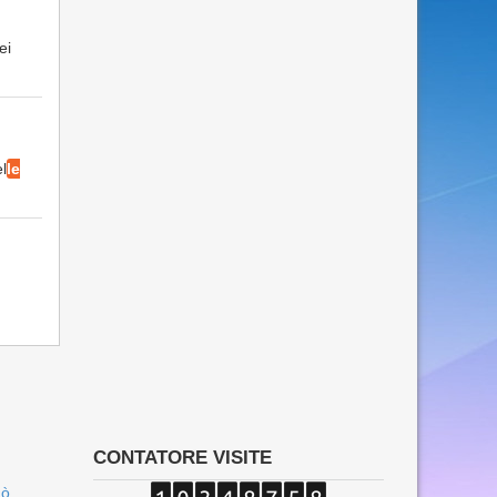
ei
l
le
CONTATORE VISITE
uò