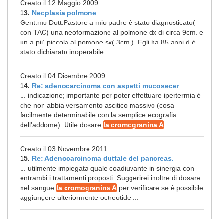
Creato il 12 Maggio 2009
13.
Neoplasia polmone
Gent.mo Dott.Pastore a mio padre è stato diagnosticato(
con TAC) una neoformazione al polmone dx di circa 9cm. e
un a più piccola al pomone sx( 3cm.). Egli ha 85 anni d è
stato dichiarato inoperabile. ...
Creato il 04 Dicembre 2009
14.
Re: adenocarcinoma con aspetti mucosecer
... indicazione; importante per poter effettuare ipertermia è
che non abbia versamento ascitico massivo (cosa
facilmente determinabile con la semplice ecografia
dell'addome). Utile dosare
la cromogranina A
...
Creato il 03 Novembre 2011
15.
Re: Adenocarcinoma duttale del pancreas.
... utilmente impiegata quale coadiuvante in sinergia con
entrambi i trattamenti proposti. Suggerirei inoltre di dosare
nel sangue
la cromogranina A
per verificare se è possibile
aggiungere ulteriormente octreotide ...