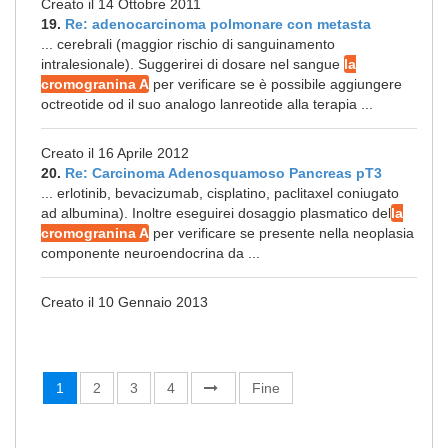
Creato il 14 Ottobre 2011
19.
Re: adenocarcinoma polmonare con metasta
... cerebrali (maggior rischio di sanguinamento
intralesionale). Suggerirei di dosare nel sangue
la
cromogranina A
per verificare se è possibile aggiungere
octreotide od il suo analogo lanreotide alla terapia ...
Creato il 16 Aprile 2012
20.
Re: Carcinoma Adenosquamoso Pancreas pT3
... erlotinib, bevacizumab, cisplatino, paclitaxel coniugato
ad albumina). Inoltre eseguirei dosaggio plasmatico del
la
cromogranina A
per verificare se presente nella neoplasia
componente neuroendocrina da ...
Creato il 10 Gennaio 2013
1
2
3
4
Fine