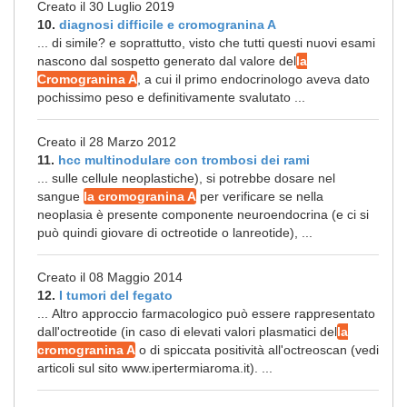
Creato il 30 Luglio 2019
10.
diagnosi difficile e cromogranina A
... di simile? e soprattutto, visto che tutti questi nuovi esami
nascono dal sospetto generato dal valore del
la
Cromogranina A
, a cui il primo endocrinologo aveva dato
pochissimo peso e definitivamente svalutato ...
Creato il 28 Marzo 2012
11.
hcc multinodulare con trombosi dei rami
... sulle cellule neoplastiche), si potrebbe dosare nel
sangue
la cromogranina A
per verificare se nella
neoplasia è presente componente neuroendocrina (e ci si
può quindi giovare di octreotide o lanreotide), ...
Creato il 08 Maggio 2014
12.
I tumori del fegato
... Altro approccio farmacologico può essere rappresentato
dall'octreotide (in caso di elevati valori plasmatici del
la
cromogranina A
o di spiccata positività all'octreoscan (vedi
articoli sul sito www.ipertermiaroma.it). ...