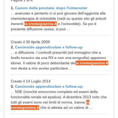
Pagina 1 di 4
1.
Cancro della prostata: dopo l'ormonoter
... avanzato e pertanto ci si può giovare dell'aggiunta alla
chemioterapia di octreotide (vedi su questo sito gli articoli
inerenti
la cromogranina A
e l'octreotide). Se poi è
presente diffusione ossea, si può ...
Creato il 30 Aprile 2009
2.
Carcinoide appendicolare e follow-up
... e diffusione. I controlli prescritti (ed immagino che a
livello toracico sia una RX e non una ecografia) appaiono
idonei. Il valore di poco debordante del
la cromogranina A
non desta a mio avviso particolare ...
Creato il 14 Luglio 2014
3.
Carcinoide appendicolare e follow-up
... NSE (nonché emocromo completo ed esami della
funzionalità renale ed epatica). A dicembre 2013 noto che
tutti gli esami sono nei limiti di norma, tranne
la
cromogranina A
che si attesta ad un valore di ...