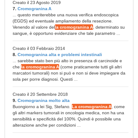
Creato il 23 Agosto 2019
7.
Cromogranina A
... questo meriterebbe una nuova verifica endoscopica
(EGDS) ed eventuale ampliamento della resezione.
Venendo al valore del
la cromogranina A
, determinato su
sangue, è opportuno evidenziare che tale parametro ...
Creato il 03 Febbraio 2014
8.
Cromogranina alta e problemi intestinali
... sarebbe stato ben più alto in presenza di carcinoide e
che
la cromogranina A
(come praticamente tutti gli altri
marcatori tumorali) non si può e non si deve impiegare da
sola per porre diagnosi. Questi ...
Creato il 20 Settembre 2018
9.
Cromogranina molto alta
Buongiorno a lei Sig, Stefano.
La cromogranina A
, come
gli altri markers tumorali in oncologia medica, non ha una
sensibilità e specificità del 100%. Quindi è possibile una
alterazione anche per condizioni ...