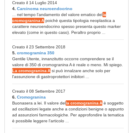
Creato il 14 Luglio 2014
4.
Carcinoma neuroendocrino
... nel tempo l'andamento del valore ematico del
la
cromogranina A
poichè questa tipologia neoplastica a
carattere neuroendocrino spesso presenta questo marker
elevato (come in questo caso). Peraltro proprio ...
Creato il 23 Settembre 2018
5.
cromogramina 350
Gentile Utente, innanzitutto occorre comprendere se il
valore di 350 di cromogranina A è reale o meno. Mi spiego.
La cromogranina A
si può innalzare anche solo per
l'assunzione di gastroprotettori inibitori ...
Creato il 08 Settembre 2017
6.
Cromogranina
Buonasera a lei. Il valore del
la cromogranina A
è soggetto
ad oscillazioni legate anche a condizioni benigne o appunto
ad assunzioni farmacologiche. Per approfondire la tematica
è possibile leggere l'articolo ...