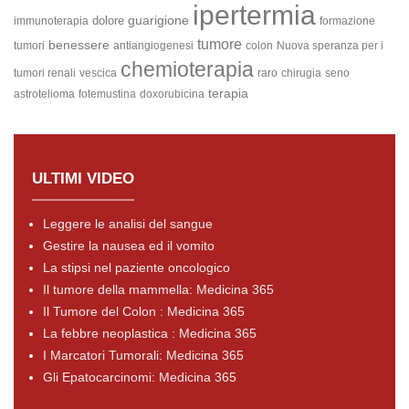
ipertermia
guarigione
dolore
immunoterapia
formazione
tumore
benessere
tumori
antiangiogenesi
colon
Nuova speranza per i
chemioterapia
tumori renali
vescica
raro
chirugia
seno
terapia
astrotelioma
fotemustina
doxorubicina
ULTIMI VIDEO
Leggere le analisi del sangue
Gestire la nausea ed il vomito
La stipsi nel paziente oncologico
Il tumore della mammella: Medicina 365
Il Tumore del Colon : Medicina 365
La febbre neoplastica : Medicina 365
I Marcatori Tumorali: Medicina 365
Gli Epatocarcinomi: Medicina 365