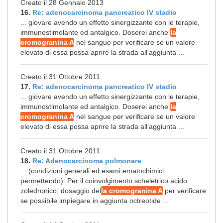
Creato il 28 Gennaio 2013
16.
Re: adenocarcinoma pancreatico IV stadio
... giovare avendo un effetto sinergizzante con le terapie,
immunostimolante ed antalgico. Doserei anche
la
cromogranina A
nel sangue per verificare se un valore
elevato di essa possa aprire la strada all'aggiunta ...
Creato il 31 Ottobre 2011
17.
Re: adenocarcinoma pancreatico IV stadio
... giovare avendo un effetto sinergizzante con le terapie,
immunostimolante ed antalgico. Doserei anche
la
cromogranina A
nel sangue per verificare se un valore
elevato di essa possa aprire la strada all'aggiunta ...
Creato il 31 Ottobre 2011
18.
Re: Adenocarcinoma polmonare
... (condizioni generali ed esami ematochimici
permettendo). Per il coinvolgimento scheletrico acido
zoledronico; dosaggio del
la cromogranina A
per verificare
se possibile impiegare in aggiunta octreotide ...