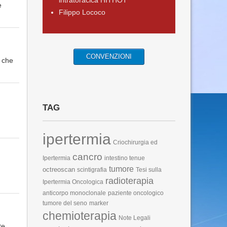
intratoracica HITHOT
e
Filippo Lococo
CONVENZIONI
l che
TAG
ipertermia
Criochirurgia ed
cancro
Ipertermia
intestino tenue
tumore
octreoscan
scintigrafia
Tesi sulla
radioterapia
Ipertermia Oncologica
anticorpo monoclonale
paziente oncologico
tumore del seno
marker
chemioterapia
Note Legali
te