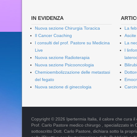
IN EVIDENZA
ARTICO
Nuova sezione Chirurgia Toracica
La feb
Il Cancer Coaching
Ascite
I consulti del prof. Pastore su Medicina
La nec
Live
I linf
Nuova sezione Radioterapia
lateroc
Nuova sezione Psicooncologia
Biliru
Chemioembolizzazione delle metastasi
Dottor
del fegato
Emocr
Nuova sezione di ginecologia
Carcin
Copyright © 2026 Ipertermia Italia, il calore che cura il can
Prof. Carlo Pastore medico chirurgo , specializzato in 
sottoscritto Dott. Carlo Pastore, dichiara sotto la pro