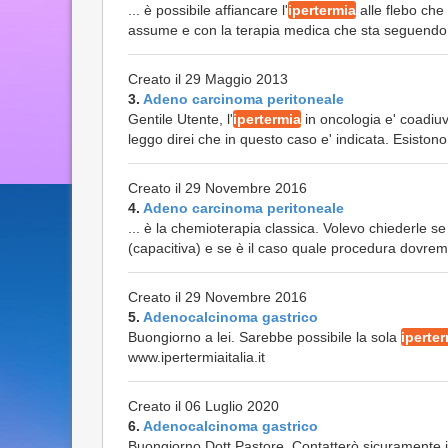
... è possibile affiancare l'
ipertermia
alle flebo che
assume e con la terapia medica che sta seguendo. Le
Creato il 29 Maggio 2013
3.
Adeno carcinoma peritoneale
Gentile Utente, l'
ipertermia
in oncologia e' coadiuv
leggo direi che in questo caso e' indicata. Esistono 
Creato il 29 Novembre 2016
4.
Adeno carcinoma peritoneale
... è la chemioterapia classica. Volevo chiederle se
(capacitiva) e se è il caso quale procedura dovremm
Creato il 29 Novembre 2016
5.
Adenocalcinoma gastrico
Buongiorno a lei. Sarebbe possibile la sola
iperte
www.ipertermiaitalia.it
Creato il 06 Luglio 2020
6.
Adenocalcinoma gastrico
Buongiorno Dott Pastore, Contatterò sicuramente il D