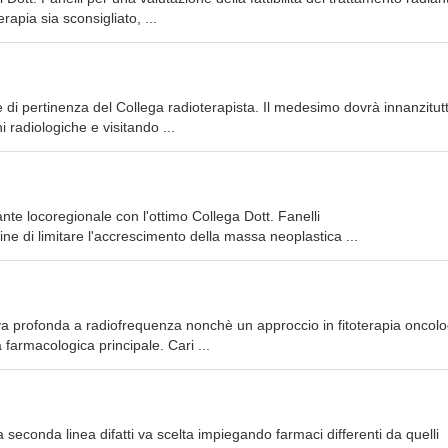
rapia sia sconsigliato, ...
 è di pertinenza del Collega radioterapista. Il medesimo dovrà innanzitut
ni radiologiche e visitando ...
nte locoregionale con l'ottimo Collega Dott. Fanelli
l fine di limitare l'accrescimento della massa neoplastica ...
va profonda a radiofrequenza nonchè un approccio in fitoterapia oncolo
 farmacologica principale. Cari ...
 seconda linea difatti va scelta impiegando farmaci differenti da quelli