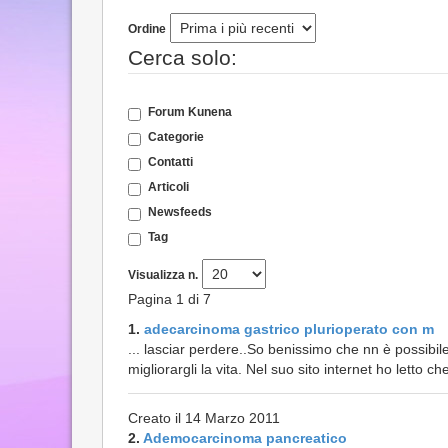
Ordine
Cerca solo:
Forum Kunena
Categorie
Contatti
Articoli
Newsfeeds
Tag
Visualizza n.
Pagina 1 di 7
1.
adecarcinoma gastrico plurioperato con m
... lasciar perdere..So benissimo che nn è possibile
migliorargli la vita. Nel suo sito internet ho letto ch
Creato il 14 Marzo 2011
2.
Ademocarcinoma pancreatico