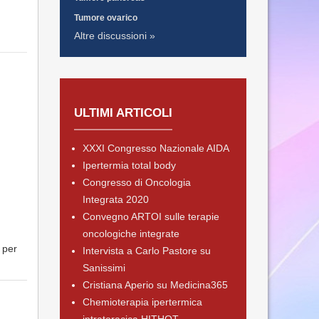
Tumore ovarico
Altre discussioni »
ULTIMI ARTICOLI
XXXI Congresso Nazionale AIDA
Ipertermia total body
Congresso di Oncologia
Integrata 2020
Convegno ARTOI sulle terapie
oncologiche integrate
 per
Intervista a Carlo Pastore su
Sanissimi
Cristiana Aperio su Medicina365
Chemioterapia ipertermica