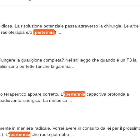
nsidiosa. La risoluzione potenziale passa attraverso la chirurgia. Le altre
 radioterapia e/o
ipertermia
) ...
ungere la guarigione completa? Nei siti leggo che quando é un T3 la
lisi sono perfette (anche la gamma ...
so terapeutico appare corretto. L'
ipertermia
capacitiva profonda a
oadiuvante sinergico. La metodica ...
amente in maniera radicale. Vorrei avere in consulto da lei per il prossim
). L'
ipertermia
che ruolo potrebbe ...