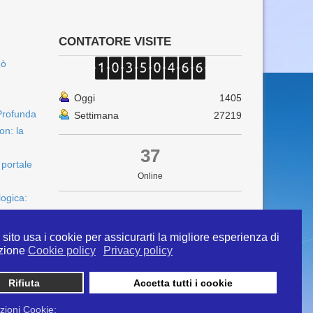
CONTATORE VISITE
uò
Oggi
1405
Profunda
Settimana
27219
on: la
37
 portale
Online
logica:
sito usa i cookie per assicurarti la migliore esperienza di
zione
Cookie policy
Privacy policy
Rifiuta
Accetta tutti i cookie
 info@ipertermiaitalia.it tel. 331/9584817 . Il
ito è diramato nel rispetto delle Linee Guida contenute
zioni Cookie: