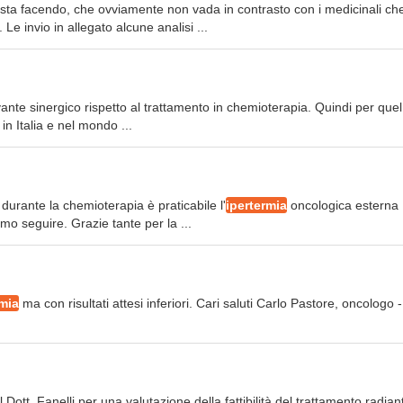
 sta facendo, che ovviamente non vada in contrasto con i medicinali ch
 invio in allegato alcune analisi ...
ante sinergico rispetto al trattamento in chemioterapia. Quindi per que
in Italia e nel mondo ...
 durante la chemioterapia è praticabile l'
ipertermia
oncologica esterna
o seguire. Grazie tante per la ...
rmia
ma con risultati attesi inferiori. Cari saluti Carlo Pastore, oncologo -
ott. Fanelli per una valutazione della fattibilità del trattamento radian