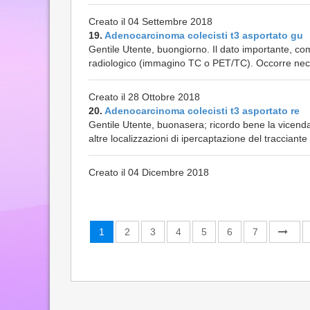
Creato il 04 Settembre 2018
19.
Adenocarcinoma colecisti t3 asportato gu
Gentile Utente, buongiorno. Il dato importante, co
radiologico (immagino TC o PET/TC). Occorre nece
Creato il 28 Ottobre 2018
20.
Adenocarcinoma colecisti t3 asportato re
Gentile Utente, buonasera; ricordo bene la vicenda c
altre localizzazioni di ipercaptazione del tracciante
Creato il 04 Dicembre 2018
1
2
3
4
5
6
7