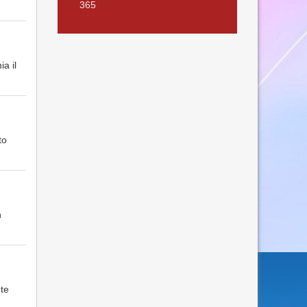
365
a il
to
n
te