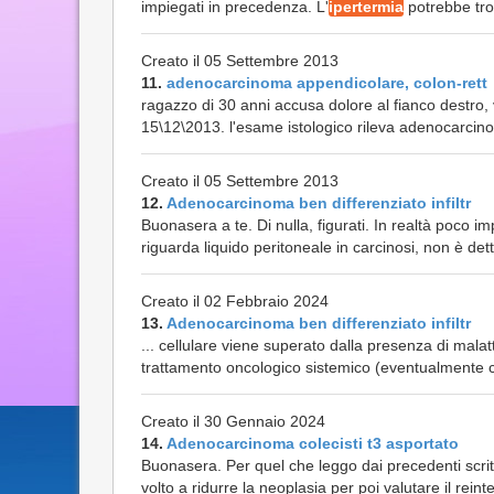
impiegati in precedenza. L'
ipertermia
potrebbe tro
Creato il 05 Settembre 2013
11.
adenocarcinoma appendicolare, colon-rett
ragazzo di 30 anni accusa dolore al fianco destro,
15\12\2013. l'esame istologico rileva adenocarcin
Creato il 05 Settembre 2013
12.
Adenocarcinoma ben differenziato infiltr
Buonasera a te. Di nulla, figurati. In realtà poco im
riguarda liquido peritoneale in carcinosi, non è det
Creato il 02 Febbraio 2024
13.
Adenocarcinoma ben differenziato infiltr
... cellulare viene superato dalla presenza di mal
trattamento oncologico sistemico (eventualmente
Creato il 30 Gennaio 2024
14.
Adenocarcinoma colecisti t3 asportato
Buonasera. Per quel che leggo dai precedenti scri
volto a ridurre la neoplasia per poi valutare il reint