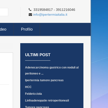
3319584817 - 3911216046
info@ipertermiaitalia.it
ideo
Profilo
ULTIMI POST
Adenocarcinoma gastrico con noduli al
peritoneo e ...
Ipertermia tumore pancreas
HCC
Febbricciola
Linfoadenopatie retroperitoneali
Tumore pancreas