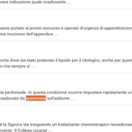
vare indicazione quale coadiuvante ...
 viene portato al pronto soccorso e operato d'urgenza di appendicectomi
oma mucinoso dell'appendice ...
porta dove sia stato prelevato il liquido per il citologico; anche per quan
to che sempre si ...
attia peritoneale. In questa condizione occorre impostare rapidamente u
 coadiuvato da
ipertermia
sull'addome ...
tti la Signora sta eseguendo un trattamento chemioterapico neoadiuvan
ervento. Il Collega curante ...