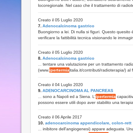
locoregionale. Nel caso che il trattamento di radiote
Creato il 05 Luglio 2020
7.
Adenocalcinoma gastrico
Buongiorno a lei. Di nulla si figuri. Questo quesito
verificare la fattibilità tecnica visionando le immagi
Creato il 05 Luglio 2020
8.
Adenocalcinoma gastrico
... tentare una valutazione per un trattamento radia
(www.
ipertermia
italia.it/contributi/radioterapia/) a
Creato il 04 Luglio 2020
9.
ADENOCARCINOMA AL PANCREAS
... sono a Napoli ed a Siena. L'
ipertermia
capaciti
possono essere utili dopo aver stabilito una terapia
Creato il 06 Aprile 2017
10.
adenocarcinoma appendicolare, colon-rett
... inibitore dell'angiogenesi) appare adeguata. Una