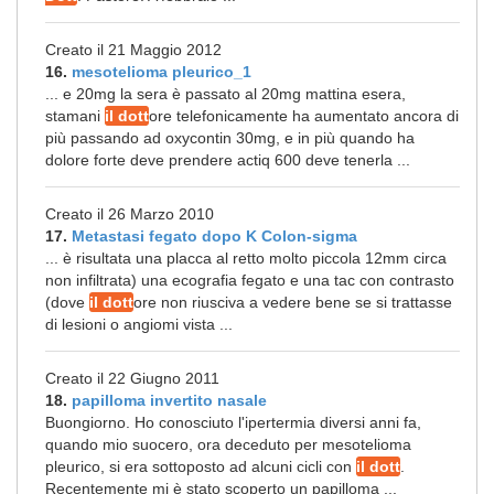
Creato il 21 Maggio 2012
16.
mesotelioma pleurico_1
... e 20mg la sera è passato al 20mg mattina esera,
stamani
il dott
ore telefonicamente ha aumentato ancora di
più passando ad oxycontin 30mg, e in più quando ha
dolore forte deve prendere actiq 600 deve tenerla ...
Creato il 26 Marzo 2010
17.
Metastasi fegato dopo K Colon-sigma
... è risultata una placca al retto molto piccola 12mm circa
non infiltrata) una ecografia fegato e una tac con contrasto
(dove
il dott
ore non riusciva a vedere bene se si trattasse
di lesioni o angiomi vista ...
Creato il 22 Giugno 2011
18.
papilloma invertito nasale
Buongiorno. Ho conosciuto l'ipertermia diversi anni fa,
quando mio suocero, ora deceduto per mesotelioma
pleurico, si era sottoposto ad alcuni cicli con
il dott
.
Recentemente mi è stato scoperto un papilloma ...