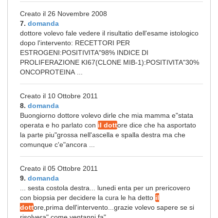
Creato il 26 Novembre 2008
7.
domanda
dottore volevo fale vedere il risultatio dell'esame istologico
dopo l'intervento: RECETTORI PER
ESTROGENI:POSITIVITA"98% INDICE DI
PROLIFERAZIONE KI67(CLONE MIB-1):POSITIVITA"30%
ONCOPROTEINA ...
Creato il 10 Ottobre 2011
8.
domanda
Buongiorno dottore volevo dirle che mia mamma e"stata
operata e ho parlato con
il dott
ore dice che ha asportato
la parte piu"grossa nell'ascella e spalla destra ma che
comunque c'e"ancora ...
Creato il 05 Ottobre 2011
9.
domanda
... sesta costola destra... lunedi enta per un prericovero
con biopsia per decidere la cura le ha detto
il
dott
ore,prima dell'intervento...grazie volevo sapere se si
risolvera" come ventanni fa". ...