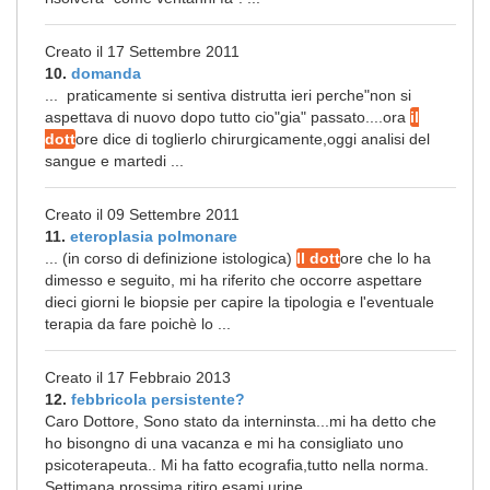
Creato il 17 Settembre 2011
10.
domanda
... praticamente si sentiva distrutta ieri perche"non si
aspettava di nuovo dopo tutto cio"gia" passato....ora
il
dott
ore dice di toglierlo chirurgicamente,oggi analisi del
sangue e martedi ...
Creato il 09 Settembre 2011
11.
eteroplasia polmonare
... (in corso di definizione istologica)
Il dott
ore che lo ha
dimesso e seguito, mi ha riferito che occorre aspettare
dieci giorni le biopsie per capire la tipologia e l'eventuale
terapia da fare poichè lo ...
Creato il 17 Febbraio 2013
12.
febbricola persistente?
Caro Dottore, Sono stato da interninsta...mi ha detto che
ho bisongno di una vacanza e mi ha consigliato uno
psicoterapeuta.. Mi ha fatto ecografia,tutto nella norma.
Settimana prossima ritiro esami urine ...