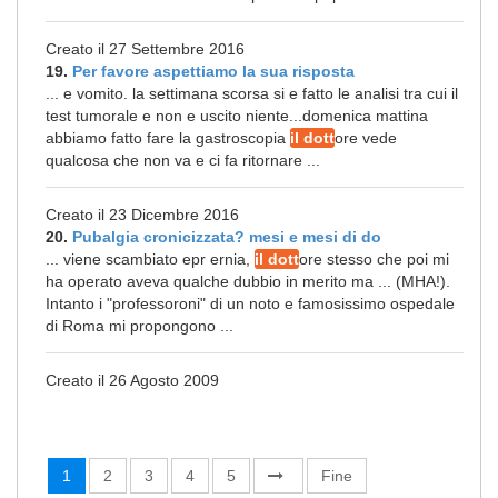
Creato il 27 Settembre 2016
19.
Per favore aspettiamo la sua risposta
... e vomito. la settimana scorsa si e fatto le analisi tra cui il
test tumorale e non e uscito niente...domenica mattina
abbiamo fatto fare la gastroscopia
il dott
ore vede
qualcosa che non va e ci fa ritornare ...
Creato il 23 Dicembre 2016
20.
Pubalgia cronicizzata? mesi e mesi di do
... viene scambiato epr ernia,
il dott
ore stesso che poi mi
ha operato aveva qualche dubbio in merito ma ... (MHA!).
Intanto i "professoroni" di un noto e famosissimo ospedale
di Roma mi propongono ...
Creato il 26 Agosto 2009
1
2
3
4
5
Fine