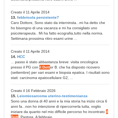
Creato il 11 Aprile 2014
13.
febbricola persistente?
Caro Dottore, Sono stato da interninsta...mi ha detto che
ho bisongno di una vacanza e mi ha consigliato uno
psicoterapeuta.. Mi ha fatto ecografia,tutto nella norma.
Settimana prossima ritiro esami urine ...
Creato il 11 Aprile 2014
14.
HCC
... passo è stato abbastanza breve: visita oncologica
presso il PG con
il Dott
or B. che ha disposto ricovero
(settembre) per vari esami e biopsia epatica. I risultati sono
stati: carcinoma epatocellulare G2, ...
Creato il 16 Febbraio 2026
15.
Leiomiosarcoma uterino-testimonianza
Sono una donna di 40 anni e la mia storia ha inizio circa 6
anni fa...non ho intenzione di ripercorrerla tutta, voglio
iniziare da quanto nel mio difficile percorso ho incontrato
il
Dott
. Pastore. A febbraio ...