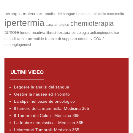
bersaglio molecolare
analisi-del-sangue
Le neoplasie della mammella
ipertermia
chemioterapia
cura
antalgico
tumore
terapia
recidiva
psicologia
tunore
fibrosi
antiangiogenetico
terapie di supporto
neoadiuvante
octreotide
odeon-tv
COX-2
neoangiogenesi
ULTIMI VIDEO
Leggere le analisi del sangue
Gestire la nausea ed il vomito
La stipsi nel paziente oncologico
Il tumore della mammella: Medicina 365
Il Tumore del Colon : Medicina 365
La febbre neoplastica : Medicina 365
I Marcatori Tumorali: Medicina 365