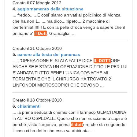
Creato il 07 Maggio 2012
4.
aggiornamento della situazione
... freddo..... E cosi' siamo arrivati al policlinico di Monza
che ha non 1.......ma dico....ripeto....2 macchine di
ipertermia!!!!!!!! E con la pelle d' oca vengo a sapere che il
primario e'
il Dott
. Gramaglia, ...
Creato il 31 Ottobre 2010
5.
cancro alla testa del pancreas
... L'OPERAZIONE E' STATA FATTA DICE
IL DOTT
ORE
ANCHE SE E STATA UN OPERAZIONE DIFFICILE PER LUI
E' ANDATA TUTTO BENE L'UNICA COS ACHE MI
TORMENTA E CHE IL CHIRURGO HA TROVATO 2
LINFONODI MICROSCOPICI CHE DEVONO ...
Creato il 18 Ottobre 2010
6.
chiarimenti
... la prima seduta di chemio con il farmaco GEMCITABINA
in ALTRO OSPEDALE. Quello che non riusciamo a capire è
perchè ,visto l'urgenza, prima
il dott
ore che sta seguendo
il caso ci ha detto che essa va abbinata ...