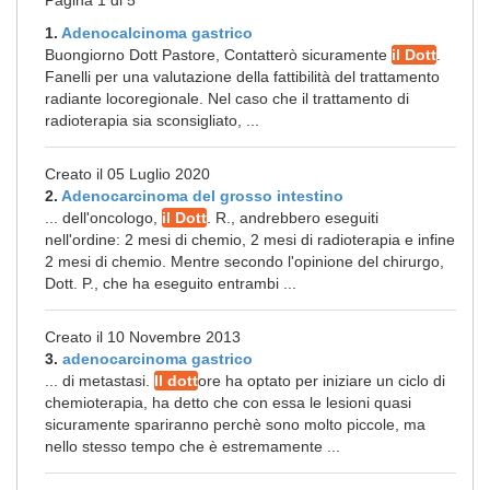
Pagina 1 di 5
1.
Adenocalcinoma gastrico
Buongiorno Dott Pastore, Contatterò sicuramente
il Dott
.
Fanelli per una valutazione della fattibilità del trattamento
radiante locoregionale. Nel caso che il trattamento di
radioterapia sia sconsigliato, ...
Creato il 05 Luglio 2020
2.
Adenocarcinoma del grosso intestino
... dell'oncologo,
il Dott
. R., andrebbero eseguiti
nell'ordine: 2 mesi di chemio, 2 mesi di radioterapia e infine
2 mesi di chemio. Mentre secondo l'opinione del chirurgo,
Dott. P., che ha eseguito entrambi ...
Creato il 10 Novembre 2013
3.
adenocarcinoma gastrico
... di metastasi.
Il dott
ore ha optato per iniziare un ciclo di
chemioterapia, ha detto che con essa le lesioni quasi
sicuramente spariranno perchè sono molto piccole, ma
nello stesso tempo che è estremamente ...