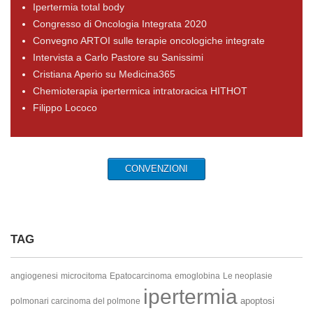
Ipertermia total body
Congresso di Oncologia Integrata 2020
Convegno ARTOI sulle terapie oncologiche integrate
Intervista a Carlo Pastore su Sanissimi
Cristiana Aperio su Medicina365
Chemioterapia ipertermica intratoracica HITHOT
Filippo Lococo
CONVENZIONI
TAG
angiogenesi
microcitoma
Epatocarcinoma
emoglobina
Le neoplasie
ipertermia
apoptosi
polmonari
carcinoma del polmone