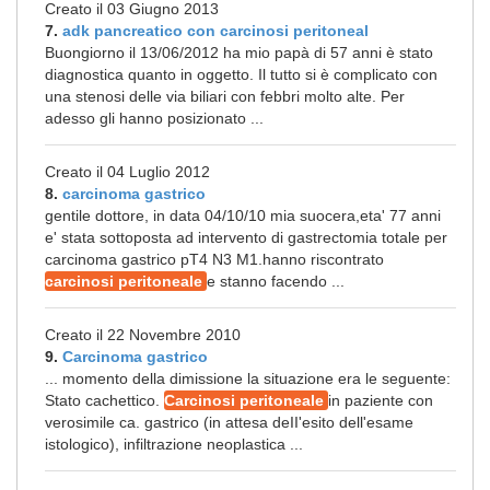
Creato il 03 Giugno 2013
7.
adk pancreatico con carcinosi peritoneal
Buongiorno il 13/06/2012 ha mio papà di 57 anni è stato
diagnostica quanto in oggetto. Il tutto si è complicato con
una stenosi delle via biliari con febbri molto alte. Per
adesso gli hanno posizionato ...
Creato il 04 Luglio 2012
8.
carcinoma gastrico
gentile dottore, in data 04/10/10 mia suocera,eta' 77 anni
e' stata sottoposta ad intervento di gastrectomia totale per
carcinoma gastrico pT4 N3 M1.hanno riscontrato
carcinosi peritoneale
e stanno facendo ...
Creato il 22 Novembre 2010
9.
Carcinoma gastrico
... momento della dimissione la situazione era le seguente:
Stato cachettico.
Carcinosi peritoneale
in paziente con
verosimile ca. gastrico (in attesa deII'esito dell'esame
istologico), infiltrazione neoplastica ...