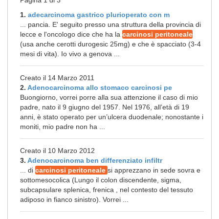
Pagina 1 di 3
1.
adecarcinoma gastrico plurioperato con m
... pancia. E' seguito presso una struttura della provincia di
lecce e l'oncologo dice che ha la
carcinosi peritoneale
(usa anche cerotti durogesic 25mg) e che è spacciato (3-4
mesi di vita). Io vivo a genova ...
Creato il 14 Marzo 2011
2.
Adenocarcinoma allo stomaco carcinosi pe
Buongiorno, vorrei porre alla sua attenzione il caso di mio
padre, nato il 9 giugno del 1957. Nel 1976, all’età di 19
anni, è stato operato per un’ulcera duodenale; nonostante i
moniti, mio padre non ha ...
Creato il 10 Marzo 2012
3.
Adenocarcinoma ben differenziato infiltr
... di
carcinosi peritoneale
si apprezzano in sede sovra e
sottomesocolica (Lungo il colon discendente, sigma,
subcapsulare splenica, frenica , nel contesto del tessuto
adiposo in fianco sinistro). Vorrei ...