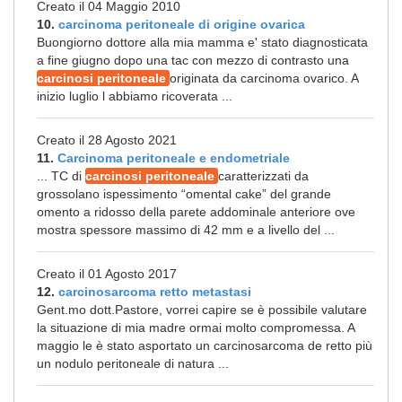
Creato il 04 Maggio 2010
10.
carcinoma peritoneale di origine ovarica
Buongiorno dottore alla mia mamma e' stato diagnosticata
a fine giugno dopo una tac con mezzo di contrasto una
carcinosi peritoneale
originata da carcinoma ovarico. A
inizio luglio l abbiamo ricoverata ...
Creato il 28 Agosto 2021
11.
Carcinoma peritoneale e endometriale
... TC di
carcinosi peritoneale
caratterizzati da
grossolano ispessimento “omental cake” del grande
omento a ridosso della parete addominale anteriore ove
mostra spessore massimo di 42 mm e a livello del ...
Creato il 01 Agosto 2017
12.
carcinosarcoma retto metastasi
Gent.mo dott.Pastore, vorrei capire se è possibile valutare
la situazione di mia madre ormai molto compromessa. A
maggio le è stato asportato un carcinosarcoma de retto più
un nodulo peritoneale di natura ...