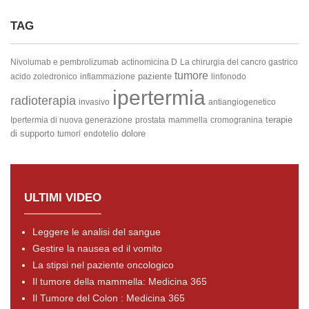
TAG
Nivolumab e pembrolizumab
actinomicina D
La chirurgia del cancro gastrico
tumore
paziente
acido zoledronico
infiammazione
linfonodo
ipertermia
radioterapia
invasivo
antiangiogenetico
terapie
Ipertermia di nuova generazione
prostata
mammella
cromogranina
di supporto
dolore
tumori
endotelio
ULTIMI VIDEO
Leggere le analisi del sangue
Gestire la nausea ed il vomito
La stipsi nel paziente oncologico
Il tumore della mammella: Medicina 365
Il Tumore del Colon : Medicina 365