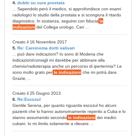
4.
dubbi su cura prostata
... Sapendolo però il medico, si approfondisce con esami
radiologici lo studio della prostata e si scongiura il ritardo
diagnostico. In sostanza, seguirei con fiducia
le
indicazioni
del Collega urologo. Cari ...
Creato il 16 Novembre 2017
5.
Re: Carcinoma dotti salivari
... può dare indicazioni? Io sono di Modena che
indicazioni/consigli mi darebbe per abbinare alla
chemio/radioterapia anche un percorso di ipertermia? Le
sono molto grato per
le indicazioni
che mi potrà dare.
Grazie, ...
Creato il 25 Giugno 2013
6.
Re:Escozul
Gentile Serena, per quanto riguarda escozul ho alcuni
pazienti che lo hanno autonomamente reperito a Cuba e lo
stanno assumendo secondo
le indicazioni
dei medici
cubani. Io mi limito solamente a rilevare ...