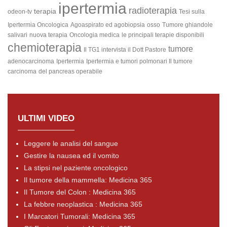
ipertermia
radioterapia
terapia
odeon-tv
Tesi sulla
Ipertermia Oncologica
Agoaspirato ed agobiopsia
osso
Tumore ghiandole
salivari
nuova terapia
Oncologia medica
le principali terapie disponibili
chemioterapia
tumore
Il TG1 intervista il Dott Pastore
adenocarcinoma
Ipertermia
Ipertermia e tumori polmonari
Il tumore
carcinoma
del pancreas operabile
ULTIMI VIDEO
Leggere le analisi del sangue
Gestire la nausea ed il vomito
La stipsi nel paziente oncologico
Il tumore della mammella: Medicina 365
Il Tumore del Colon : Medicina 365
La febbre neoplastica : Medicina 365
I Marcatori Tumorali: Medicina 365