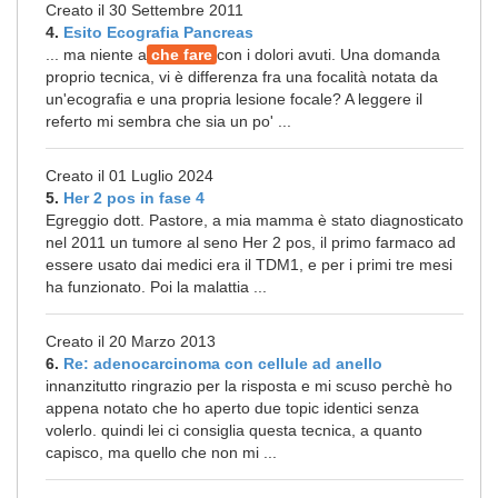
Creato il 30 Settembre 2011
4.
Esito Ecografia Pancreas
... ma niente a
che fare
con i dolori avuti. Una domanda
proprio tecnica, vi è differenza fra una focalità notata da
un'ecografia e una propria lesione focale? A leggere il
referto mi sembra che sia un po' ...
Creato il 01 Luglio 2024
5.
Her 2 pos in fase 4
Egreggio dott. Pastore, a mia mamma è stato diagnosticato
nel 2011 un tumore al seno Her 2 pos, il primo farmaco ad
essere usato dai medici era il TDM1, e per i primi tre mesi
ha funzionato. Poi la malattia ...
Creato il 20 Marzo 2013
6.
Re: adenocarcinoma con cellule ad anello
innanzitutto ringrazio per la risposta e mi scuso perchè ho
appena notato che ho aperto due topic identici senza
volerlo. quindi lei ci consiglia questa tecnica, a quanto
capisco, ma quello che non mi ...