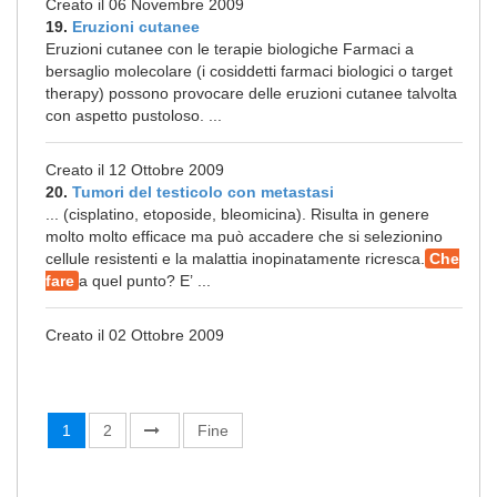
Creato il 06 Novembre 2009
19.
Eruzioni cutanee
Eruzioni cutanee con le terapie biologiche Farmaci a
bersaglio molecolare (i cosiddetti farmaci biologici o target
therapy) possono provocare delle eruzioni cutanee talvolta
con aspetto pustoloso. ...
Creato il 12 Ottobre 2009
20.
Tumori del testicolo con metastasi
... (cisplatino, etoposide, bleomicina). Risulta in genere
molto molto efficace ma può accadere che si selezionino
cellule resistenti e la malattia inopinatamente ricresca.
Che
fare
a quel punto? E’ ...
Creato il 02 Ottobre 2009
1
2
Fine