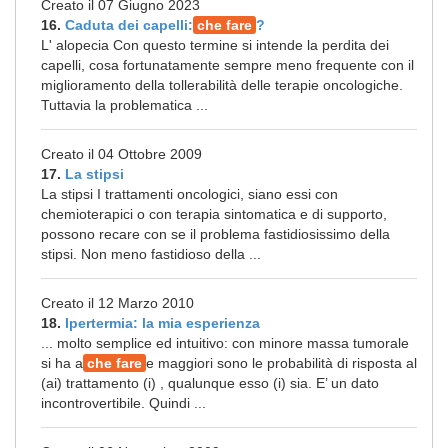
Creato il 07 Giugno 2023
16.
Caduta dei capelli:
che fare
?
L' alopecia Con questo termine si intende la perdita dei
capelli, cosa fortunatamente sempre meno frequente con il
miglioramento della tollerabilità delle terapie oncologiche.
Tuttavia la problematica ...
Creato il 04 Ottobre 2009
17.
La stipsi
La stipsi I trattamenti oncologici, siano essi con
chemioterapici o con terapia sintomatica e di supporto,
possono recare con se il problema fastidiosissimo della
stipsi. Non meno fastidioso della ...
Creato il 12 Marzo 2010
18.
Ipertermia: la mia esperienza
... molto semplice ed intuitivo: con minore massa tumorale
si ha a
che fare
e maggiori sono le probabilità di risposta al
(ai) trattamento (i) , qualunque esso (i) sia. E’ un dato
incontrovertibile. Quindi ...