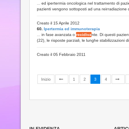
... ed ipertermia oncologica nel trattamento di paz
pazienti vengono sottoposti ad una reirradiazione d
Creato il 15 Aprile 2012
60.
Ipertermia ed immunoterapia
... in fase avanzata o
recidiva
nte. Di questi pazie
(22), le risposte parziali, le lunghe stabilizzazioni di
Creato il 05 Febbraio 2011
Inizio
1
2
3
4
IN EVIDENZA
ARTICO