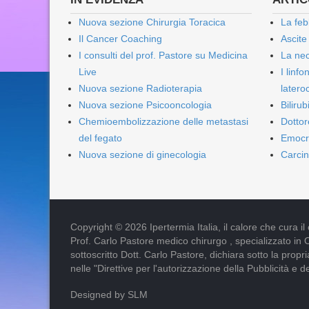
Nuova sezione Chirurgia Toracica
La feb
Il Cancer Coaching
Ascite
I consulti del prof. Pastore su Medicina
La nec
Live
I linf
Nuova sezione Radioterapia
lateroc
Nuova sezione Psicooncologia
Biliru
Chemioembolizzazione delle metastasi
Dottor
del fegato
Emocr
Nuova sezione di ginecologia
Carcin
Copyright © 2026 Ipertermia Italia, il calore che cura il can
Prof. Carlo Pastore medico chirurgo , specializzato in 
sottoscritto Dott. Carlo Pastore, dichiara sotto la pro
nelle "Direttive per l'autorizzazione della Pubblicità e d
Designed by SLM