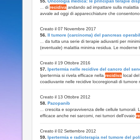
55.
Oncologia medica: le principali terapie disp
... di
recidiva
andando ad impattare sulla malattia 
avvale ad oggi di apparecchiature che consentono t
Creato il 07 Novembre 2017
56.
Il tumore (carcinoma) del pancreas operabi
... da tutta una serie di terapie adiuvanti per mini
(eventuale) malattia minima residua. Le moderne t
Creato il 19 Ottobre 2016
57.
Ipertermia nelle recidive del cancro del sen
Ipertermia si rivela efficace nella
recidiva
local del
coadiuvante nelle recidive locoregionali di tum
Creato il 13 Ottobre 2012
58.
Pazopanib
... crescita e sopravvivenza delle cellule tumorali
efficace anche nei sarcomi, nei tumori dell'ovaio
r
Creato il 02 Settembre 2012
59.
Ipertermia e radioterapia nel tumore del p