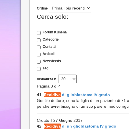
Ordine
Cerca solo:
Forum Kunena
Categorie
Contatti
Articoli
Newsfeeds
Tag
Visualizza n.
Pagina 3 di 4
41.
Recidiva
di glioblastoma IV grado
Gentile dottore, sono la figlia di un paziente di 71
perché avrei bisogno di un suo parere medico rigu
Creato il 27 Giugno 2017
42.
Recidiva
di un glioblastoma IV grado