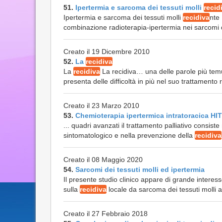
51.
Ipertermia e sarcoma dei tessuti molli
recid
Ipertermia e sarcoma dei tessuti molli
recidiva
nte 
combinazione radioterapia-ipertermia nei sarcomi dei
Creato il 19 Dicembre 2010
52.
La
recidiva
La
recidiva
La recidiva… una delle parole più temut
presenta delle difficoltà in più nel suo trattamento r
Creato il 23 Marzo 2010
53.
Chemioterapia ipertermica intratoracica H
... quadri avanzati il trattamento palliativo consist
sintomatologico e nella prevenzione della
recidiva
Creato il 08 Maggio 2020
54.
Sarcomi dei tessuti molli ed ipertermia
Il presente studio clinico appare di grande interes
sulla
recidiva
locale da sarcoma dei tessuti molli a
Creato il 27 Febbraio 2018