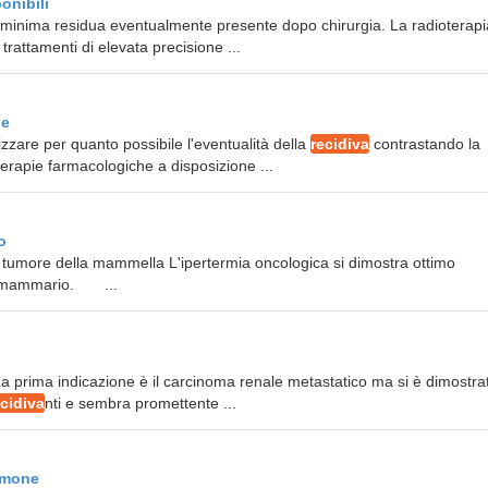
onibili
minima residua eventualmente presente dopo chirurgia. La radioterapi
rattamenti di elevata precisione ...
le
mizzare per quanto possibile l'eventualità della
recidiva
contrastando la
erapie farmacologiche a disposizione ...
o
 tumore della mammella L'ipertermia oncologica si dimostra ottimo
ore mammario. ...
. La prima indicazione è il carcinoma renale metastatico ma si è dimostra
ecidiva
nti e sembra promettente ...
olmone