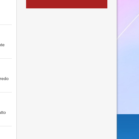
nte
rredo
atto