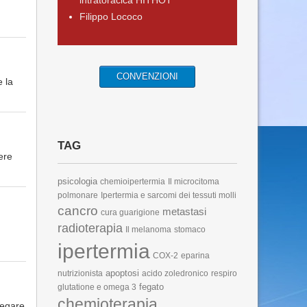
intratoracica HITHOT
Filippo Lococo
CONVENZIONI
e la
TAG
ere
psicologia
chemioipertermia
Il microcitoma
polmonare
Ipertermia e sarcomi dei tessuti molli
cancro
metastasi
cura guarigione
radioterapia
Il melanoma
stomaco
ipertermia
COX-2
eparina
apoptosi
nutrizionista
acido zoledronico
respiro
fegato
glutatione e omega 3
chemioterapia
iegare