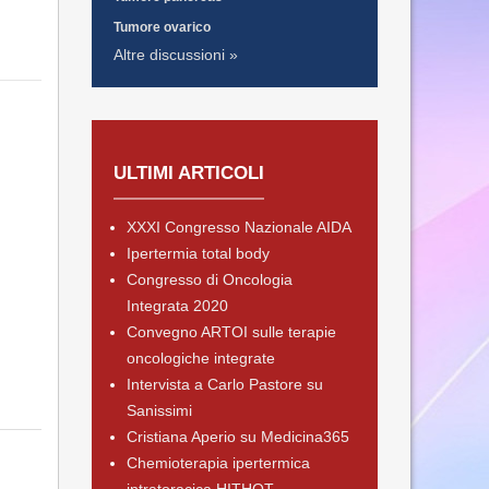
Tumore ovarico
Altre discussioni »
ULTIMI ARTICOLI
XXXI Congresso Nazionale AIDA
Ipertermia total body
Congresso di Oncologia
Integrata 2020
Convegno ARTOI sulle terapie
oncologiche integrate
Intervista a Carlo Pastore su
Sanissimi
Cristiana Aperio su Medicina365
Chemioterapia ipertermica