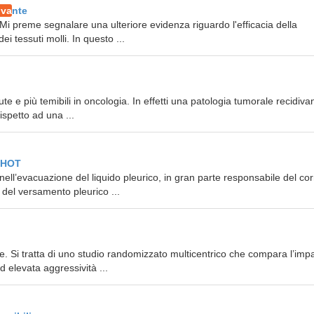
iva
nte
Mi preme segnalare una ulteriore evidenza riguardo l'efficacia della
 tessuti molli. In questo ...
e e più temibili in oncologia. In effetti una patologia tumorale recidiva
ispetto ad una ...
ITHOT
e nell’evacuazione del liquido pleurico, in gran parte responsabile del co
del versamento pleurico ...
se. Si tratta di uno studio randomizzato multicentrico che compara l’imp
d elevata aggressività ...