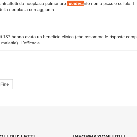
ienti affetti da neoplasia polmonare
recidiva
nte non a piccole cellule. I
ella neoplasia con aggiunta ...
nti 137 hanno avuto un beneficio clinico (che assomma le risposte comp
 malattia). L'efficacia ...
Fine
LI PIU' LETTI
INFORMAZIONI UTILI