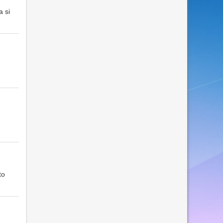
a si
to