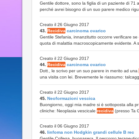
Gentile dottore, sono la figlia di un paziente di 71
perché avrei bisogno di un suo parere medico rigu
Creato il 26 Giugno 2017
43.
Recidiva
carcinoma ovarico
Gentile Stefania, innanzitutto occorre verificare se
quota di malattia macroscopicamente evidente. A se
Creato il 22 Giugno 2017
44.
Recidiva
carcinoma ovarico
Dott., le scrivo per un suo parere in merito ad una
una visita con lei. Brevemente le riassumo: talcag
Creato il 22 Giugno 2017
45.
Neoformazioni vescica
Buongiorno, oggi mia madre si è sottoposta alla pri
cliniche: Neoplasia vescicale
recidiva
(presso Ta G2
Creato il 06 Giugno 2017
46.
linfoma non Hodgkin grandi cellule B rec
Gentile Collega, buonasera. Il percorso terapeutic