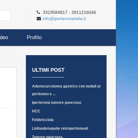
3319584817 - 3911216046
info@ipertermiaitalia.it
ideo
Profilo
ULTIMI POST
Adenocarcinoma gastrico con noduli al
peritoneo e ...
Ipertermia tumore pancreas
HCC
Febbricciola
Linfoadenopatie retroperitoneali
Tumore pancreas