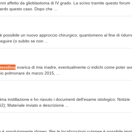
 anni affetto da glioblastoma di IV grado. La scrivo tramite questo forum
ardo questo caso. Dopo che ...
 è possibile un nuovo approccio chirurgico; quantomeno al fine di ridurr
guire (o subito se non ...
recidiva
ovarica di mia madre, eventualmente ci indichi come poter av
gio polmonare dx marzo 2015, ...
ma instillazione e ho riavuto i documenti dell'esame istologico: Notizie
); Materiale inviato e descrizione ...
o è assolutamente idoneo. Per le localizzazioni cutanee è possibile imp