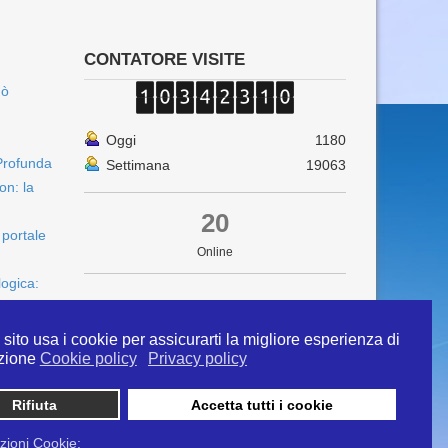
CONTATORE VISITE
uò
Oggi
1180
Profunda
Settimana
19063
on: la
20
 portale
Online
logica:
sito usa i cookie per assicurarti la migliore esperienza di
zione
Cookie policy
Privacy policy
Rifiuta
Accetta tutti i cookie
 info@ipertermiaitalia.it tel. 331/9584817 . Il
ito è diramato nel rispetto delle Linee Guida contenute
zioni Cookie: