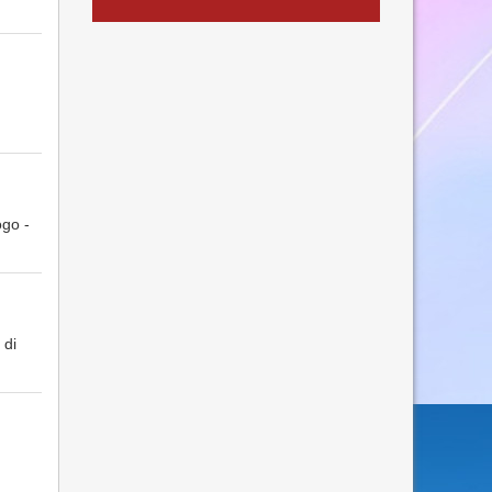
ogo -
 di