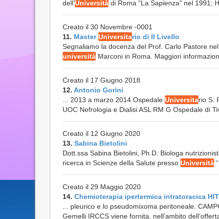
dell’
Università
di Roma “La Sapienza” nel 1991; Ha sv
Creato il 30 Novembre -0001
11.
Master
Universita
rio di II Livello
Segnaliamo la docenza del Prof. Carlo Pastore nel Ma
università
Marconi in Roma. Maggiori informazioni s
Creato il 17 Giugno 2018
12.
Antonio Gorini
... 2013 a marzo 2014 Ospedale
Universita
rio S.
UOC Nefrologia e Dialisi ASL RM G Ospedale di Tivo
Creato il 12 Giugno 2020
13.
Sabina Bietolini
Dott.ssa Sabina Bietolini, Ph.D. Biologa nutrizioni
ricerca in Scienze della Salute presso
Università
“
Creato il 29 Maggio 2020
14.
Chemioterapia ipertermica intratoracica H
... pleurico e lo pseudomixoma peritoneale. CAM
Gemelli IRCCS viene fornita, nell’ambito dell’offerta