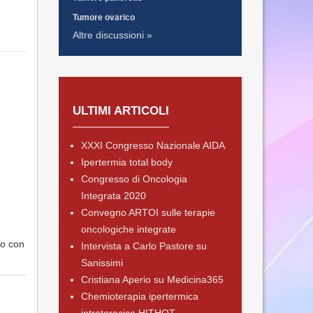
Tumore ovarico
Altre discussioni »
ULTIMI ARTICOLI
XXXI Congresso Nazionale AIDA
Ipertermia total body
Congresso di Oncologia
Integrata 2020
Convegno ARTOI sulle terapie
oncologiche integrate
do con
Intervista a Carlo Pastore su
Sanissimi
Cristiana Aperio su Medicina365
Chemioterapia ipertermica