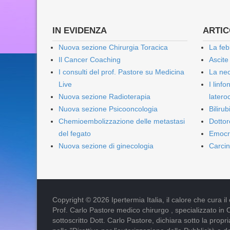
IN EVIDENZA
ARTICO
Nuova sezione Chirurgia Toracica
La feb
Il Cancer Coaching
Ascite
I consulti del prof. Pastore su Medicina
La nec
Live
I linf
Nuova sezione Radioterapia
lateroc
Nuova sezione Psicooncologia
Biliru
Chemioembolizzazione delle metastasi
Dottor
del fegato
Emocr
Nuova sezione di ginecologia
Carcin
Copyright © 2026 Ipertermia Italia, il calore che cura il can
Prof. Carlo Pastore medico chirurgo , specializzato in 
sottoscritto Dott. Carlo Pastore, dichiara sotto la pro