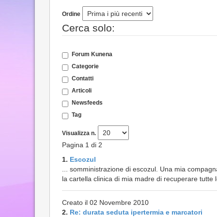
Ordine
Cerca solo:
Forum Kunena
Categorie
Contatti
Articoli
Newsfeeds
Tag
Visualizza n.
Pagina 1 di 2
1.
Escozul
... somministrazione di escozul. Una mia compagn
la cartella clinica di mia madre di recuperare tutte 
Creato il 02 Novembre 2010
2.
Re: durata seduta ipertermia e marcatori