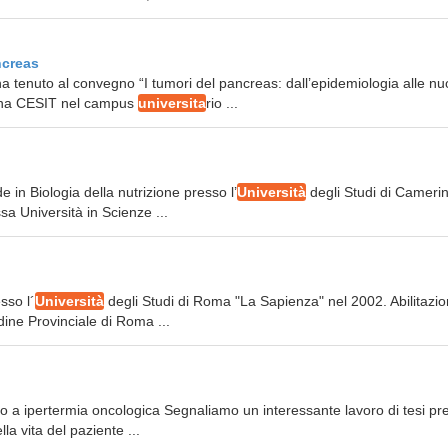
ncreas
ha tenuto al convegno “I tumori del pancreas: dall’epidemiologia alle n
MAgna CESIT nel campus
universita
rio ...
e in Biologia della nutrizione presso l’
Università
degli Studi di Cameri
a Università in Scienze ...
sso l´
Università
degli Studi di Roma "La Sapienza" nel 2002. Abilitazi
dine Provinciale di Roma ...
sto a ipertermia oncologica Segnaliamo un interessante lavoro di tesi pr
la vita del paziente ...