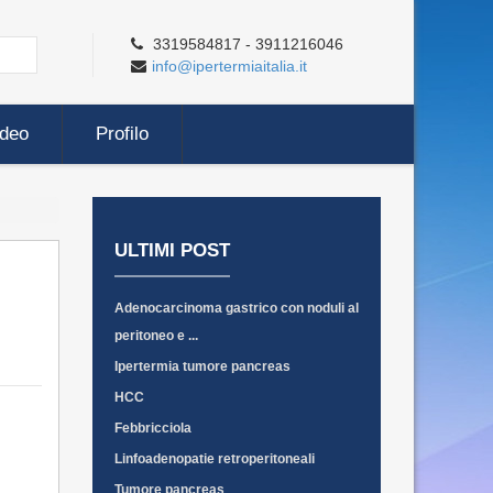
3319584817 - 3911216046
info@ipertermiaitalia.it
ideo
Profilo
ULTIMI POST
Adenocarcinoma gastrico con noduli al
peritoneo e ...
Ipertermia tumore pancreas
HCC
Febbricciola
Linfoadenopatie retroperitoneali
Tumore pancreas