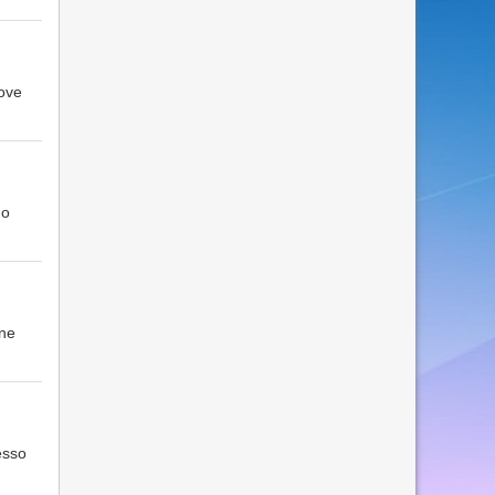
uove
no
one
esso