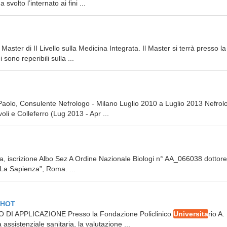
olto l’internato ai fini ...
ster di II Livello sulla Medicina Integrata. Il Master si terrà presso la
ono reperibili sulla ...
 Paolo, Consulente Nefrologo - Milano Luglio 2010 a Luglio 2013 Nefrol
li e Colleferro (Lug 2013 - Apr ...
sta, iscrizione Albo Sez A Ordine Nazionale Biologi n° AA_066038 dottore
La Sapienza”, Roma. ...
ITHOT
PO DI APPLICAZIONE Presso la Fondazione Policlinico
Universita
rio A.
 assistenziale sanitaria, la valutazione ...