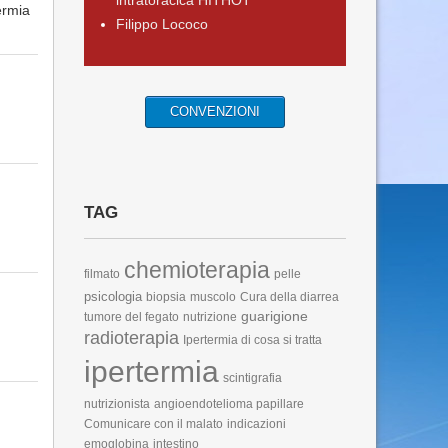
intratoracica HITHOT
termia
Filippo Lococo
CONVENZIONI
TAG
chemioterapia
filmato
pelle
psicologia
biopsia
muscolo
Cura della diarrea
guarigione
tumore del fegato
nutrizione
radioterapia
Ipertermia di cosa si tratta
ipertermia
scintigrafia
nutrizionista
angioendotelioma papillare
Comunicare con il malato
indicazioni
emoglobina
intestino