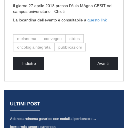
il giorno 27 aprile 2018 presso l'Aula MAgna CESIT nel
campus universitario - Chieti
La locandina dell'evento è consultabile a
questo link
melanoma
convegno
slides
oncologiaintegrata
pubblicazioni
Indietro
Avanti
ULTIMI POST
Adenocarcinoma gastrico con noduli al peritoneo e ...
Ipertermia tumore pancreas