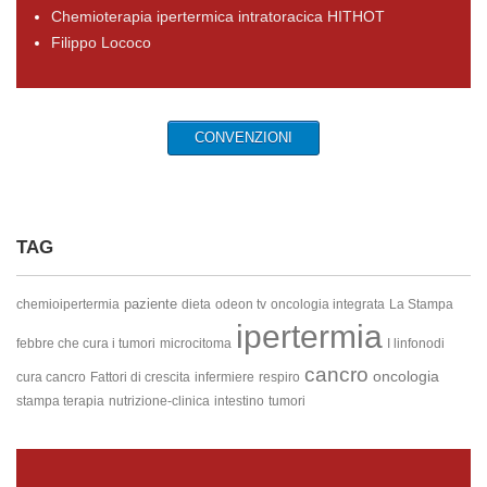
Chemioterapia ipertermica intratoracica HITHOT
Filippo Lococo
CONVENZIONI
TAG
paziente
chemioipertermia
dieta
odeon tv
oncologia integrata
La Stampa
ipertermia
febbre che cura i tumori
microcitoma
I linfonodi
cancro
oncologia
cura cancro
Fattori di crescita
infermiere
respiro
stampa terapia
nutrizione-clinica
intestino
tumori