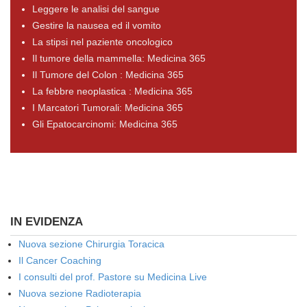
Leggere le analisi del sangue
Gestire la nausea ed il vomito
La stipsi nel paziente oncologico
Il tumore della mammella: Medicina 365
Il Tumore del Colon : Medicina 365
La febbre neoplastica : Medicina 365
I Marcatori Tumorali: Medicina 365
Gli Epatocarcinomi: Medicina 365
IN EVIDENZA
Nuova sezione Chirurgia Toracica
Il Cancer Coaching
I consulti del prof. Pastore su Medicina Live
Nuova sezione Radioterapia