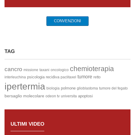
CONVENZIONI
TAG
chemioterapia
cancro
missione
taxani
oncologico
tumore
psicologia
recidiva
interleuchina
paclitaxel
retto
ipertermia
polmone
biologia
glioblastoma
tumore del fegato
bersaglio molecolare
apoptosi
odeon tv
universita
ULTIMI VIDEO