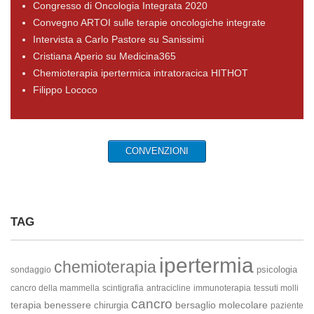
Congresso di Oncologia Integrata 2020
Convegno ARTOI sulle terapie oncologiche integrate
Intervista a Carlo Pastore su Sanissimi
Cristiana Aperio su Medicina365
Chemioterapia ipertermica intratoracica HITHOT
Filippo Lococo
CONVENZIONI
TAG
ipertermia
chemioterapia
psicologia
sondaggio
cancro della mammella
scintigrafia
antracicline
immunoterapia
tessuti molli
cancro
terapia
benessere
bersaglio molecolare
chirurgia
paziente