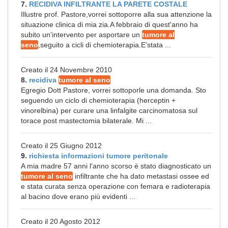
7.
RECIDIVA INFILTRANTE LA PARETE COSTALE
Illustre prof. Pastore,vorrei sottoporre alla sua attenzione la
situazione clinica di mia zia.A febbraio di quest'anno ha
subito un'intervento per asportare un
tumore al
seno
,seguito a cicli di chemioterapia.E'stata ...
Creato il 24 Novembre 2010
8.
recidiva
tumore al seno
Egregio Dott Pastore, vorrei sottoporle una domanda. Sto
seguendo un ciclo di chemioterapia (herceptin +
vinorelbina) per curare una linfalgite carcinomatosa sul
torace post mastectomia bilaterale. Mi ...
Creato il 25 Giugno 2012
9.
richiesta informazioni tumore peritonale
A mia madre 57 anni l'anno scorso è stato diagnosticato un
tumore al seno
infiltrante che ha dato metastasi ossee ed
e stata curata senza operazione con femara e radioterapia
al bacino dove erano più evidenti ...
Creato il 20 Agosto 2012