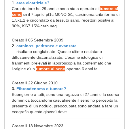
1.
area cicatriziale?
Caro dottore ho 29 anni e sono stata operata di
tumore al
seno
sn il 7 aprile pt1c M0NO G1, carcinoma cribriforme di
1,5x1,2 e circondato da tessuto sano, recettori positivi al
90%, Ki67 15%,cerb neg ...
Creato il 05 Settembre 2009
2.
carcinosi peritoneale avanzata
... risultano conglutinate. Queste ultime risulatano
diffusamente discanalizzate. L'esame istologico di
frammenti prelevati in laporoscopia ha confermato che
l'origine e'un
tumore al seno
operato 6 anni fa. ...
Creato il 22 Giugno 2010
3.
Fibroadenoma o tumore?
Buongiorno a tutti, sono una ragazza di 27 anni e la scorsa
domenica toccandomi casualmente il seno ho percepito la
presente di un nodulo, preoccupata sono andata a fare un
ecografia questo giovedì dove ...
Creato il 18 Novembre 2023