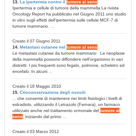
13.
La ipertermia contro il
tumore al seno
Ipertermia e cellule di tumore della mammella La rivista
Oncology Report ha pubblicato nel Giugno 2011 uno studio
in vitro sugli effetti dell'ipertermia sulle cellule MCF-7 di
tumore mammario. ...
Creato il 07 Giugno 2011
14.
Metastasi cutanee nel
tumore al seno
Le metastasi cutanee da tumore mammario Le neoplasie
della mammella possono diffondere nell'organismo in vari
distretti. I più frequenti sono fegato, polmone, scheletro ed
encefalo. In alcuni ...
Creato il 18 Maggio 2010
15.
Crioconservazione degli ovociti
... che consente di mantenere nei limiti fisiologici i livelli di
estradiolo, utilizzando il Letrazolo (Femara), un farmaco
utilizzato anche nel trattamento ormonale del
tumore al
seno
, iniziando dal primo ...
Creato il 03 Marzo 2012