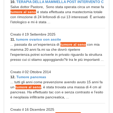
10.
TERAPIA DELLA MAMMELLA POST INTERVENTO C
Salve dottor Pastore, Sono stata operata circa un mese fa
tumore al seno
è stata effettuata una mastectomia totale
con rimozione di 24 linfonodi di cui 13 interessati È arrivato
l'istologico e mi è stata ...
Creato il 19 Settembre 2025
11.
tumore ovarico con ascite
... passata da un'esperienza di
tumore al seno
con mia
mamma 20 anni fa.mi sa che dovrò ripetere
l'esperienza.potrei scriverle in privato riguardo la struttura
presso cui ci stiamo appoggiando?è tra le più importanti ...
Creato il 02 Ottobre 2014
12.
Tumore pancreas
... tutti gli anni come prevenzione avendo avuto 15 anni fa
un
tumore al seno
, è stata trovata una massa di 4 cm al
pancreas. Ha effettuato tac con e senza contrasto e l'esito
è neoplasia infiltrante pancreatica, ...
Creato il 16 Dicembre 2025