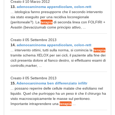
Creato il 10 Marzo 2012
13.
adenocarcinoma appendicolare, colon-rett
... istologica fanno presupporre che il secondo intervento
sia stato eseguito per una recidiva locoregionale
(peritoneale?). La
terapia
di seconda linea con FOLFIRI +
Avastin (bevacizumab come principio attivo, ...
Creato il 05 Settembre 2013
14.
adenocarcinoma appendicolare, colon-rett
... intervento ottimi, tutti sulla norma, si comincia la
terapia
tramite schema XELOX per sei cicli, il paziente alla fine dei
cicli presenta dolore al fianco destro, si effettuano esami di
controllo,marker, ...
Creato il 05 Settembre 2013
15.
Adenocarcinoma ben differenziato infiltr
... possano reperire delle cellule malate che esfoliano nel
liquido. Quel che purtroppo ha un peso è che il chirurgo ha
visto macroscopicamente le masse sul peritoneo.
Importante intraprendere una
terapia
...