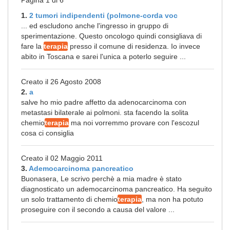
Pagina 1 di 6
1.
2 tumori indipendenti (polmone-corda voc
... ed escludono anche l'ingresso in gruppo di
sperimentazione. Questo oncologo quindi consigliava di
fare la
terapia
presso il comune di residenza. Io invece
abito in Toscana e sarei l'unica a poterlo seguire ...
Creato il 26 Agosto 2008
2.
a
salve ho mio padre affetto da adenocarcinoma con
metastasi bilaterale ai polmoni. sta facendo la solita
chemio
terapia
ma noi vorremmo provare con l'escozul
cosa ci consiglia
Creato il 02 Maggio 2011
3.
Ademocarcinoma pancreatico
Buonasera, Le scrivo perchè a mia madre è stato
diagnosticato un ademocarcinoma pancreatico. Ha seguito
un solo trattamento di chemio
terapia
, ma non ha potuto
proseguire con il secondo a causa del valore ...