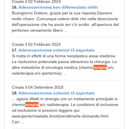
Creato il 02 Febbraio 2024
16.
Adenocarcinoma ben differenziato infiltr
Buongiorno Dottore, grazie per la sua risposta.Davvero
molto chiaro. Comunque volevo dirle che nella descrizione
dell'operazione che ha avuto ieri c'è scritto :all'apertura del
peritoneo versamento libero ...
Creato il 02 Febbraio 2024
17.
Adenocarcinoma colecisti t3 asportato
Si tratta in effetti di una forma neoplastica assai insidiosa.
La risoluzione potenziale passa attraverso la chirurgia. Le
altre metodiche di oncologia medica (chemio
terapia
e/o
radioterapia e/o ipertermia) ...
Creato il 04 Settembre 2018
18.
Adenocarcinoma colecisti t3 asportato
... agisce difatti in sinergia con un trattamento principale in
chemio
terapia
e/o radioterapia. Le condizioni di inclusione
od esclusione si possono leggere qui:
www.ipertermiaitalia.it/notizie/ultime/le-domande.html
Cari ...