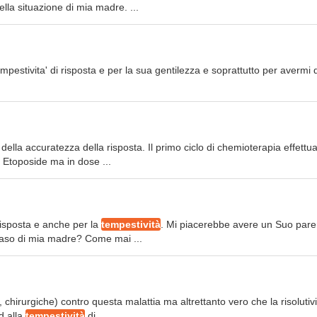
lla situazione di mia madre. ...
mpestivita' di risposta e per la sua gentilezza e soprattutto per avermi 
della accuratezza della risposta. Il primo ciclo di chemioterapia effettuat
e Etoposide ma in dose ...
 risposta e anche per la
tempestività
. Mi piacerebbe avere un Suo pare
caso di mia madre? Come mai ...
 chirurgiche) contro questa malattia ma altrettanto vero che la risolutivi
d alla
tempestività
di ...