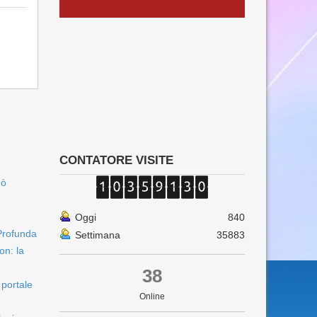
CONTATORE VISITE
uò
Oggi
840
Profunda
Settimana
35883
on: la
38
 portale
Online