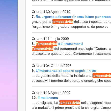
Creato il 30 Agosto 2010
7.
Re:urgente adenocarcinoma istmo pancreas
grazie per la
tempestività
della sua risposta! parl
l'organismo è in grado di sopportarlo. da poco son
Creato il 11 Luglio 2009
8.
Tempestività
dei trattamenti
Tempestività
dei trattamenti oncologici “Dottore, a
di ascoltare questa frase.. Certamente i trattamenti 
Creato il 04 Ottobre 2008
9.
L'importanza di essere seguiti in tot
... da gestire della malattia iniziale e la
tempestivi
successivi il termine delle terapie oncologiche spec
Creato il 13 Agosto 2009
10.
Il melanoma
... consigliata. La
tempestività
nella diagnosi rappr
alla malattia, il primo presidio è la chirurgia. L’aspo