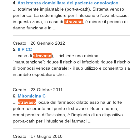
4.
Assistenza domiciliare del paziente oncologico
... totalmente impiantabile (port-a-cath). Sistema venoso
periferico. La sede migliore per l'infusione è l'avambraccio:
in questa zona, in caso di
stravaso
, è minore il pericolo di
danno funzionale in ...
Creato il 26 Gennaio 2012
5.
Il PICC
... caso di
stravaso
); - richiede una minima
“manutenzione"; riduce il rischio di infezioni; riduce il rischio
di trombosi venosa centrale; - il suo utilizzo è consentito sia
in ambito ospedaliero che ...
Creato il 23 Ottobre 2011
6.
Mitomicina C
...
stravaso
locale del farmaco; difatto esso ha un forte
potere ulcerante nel punto di stravaso. Buona norma,
ormai peraltro diffusissima, è l'impianto di un dispositivo
port-a-cath per l'infusione dei farmaci ...
Creato il 17 Giugno 2010