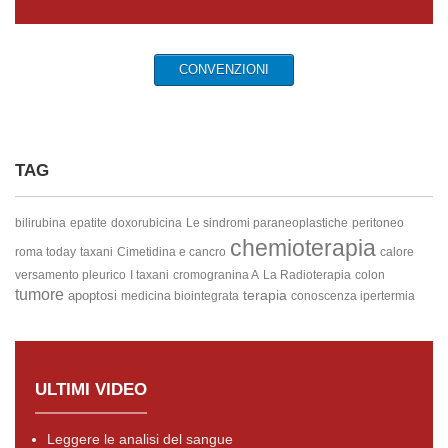
CONVENZIONI
TAG
bilirubina
epatite
doxorubicina
Le sindromi paraneoplastiche
peritoneo
chemioterapia
roma today
taxani
Cimetidina e cancro
calore
versamento pleurico
I taxani
cromogranina A
La Radioterapia
colon
tumore
terapia
apoptosi
medicina biointegrata
conoscenza ipertermia
ULTIMI VIDEO
Leggere le analisi del sangue