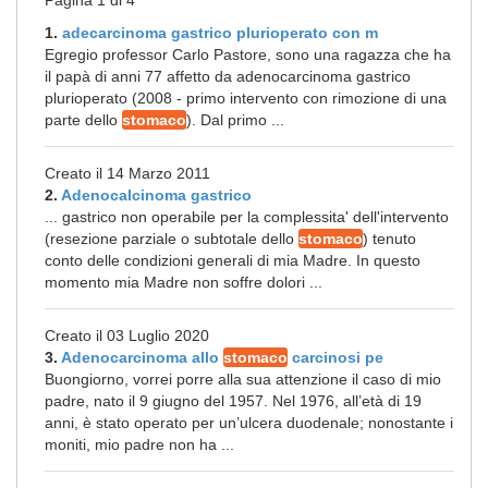
Pagina 1 di 4
1.
adecarcinoma gastrico plurioperato con m
Egregio professor Carlo Pastore, sono una ragazza che ha
il papà di anni 77 affetto da adenocarcinoma gastrico
plurioperato (2008 - primo intervento con rimozione di una
parte dello
stomaco
). Dal primo ...
Creato il 14 Marzo 2011
2.
Adenocalcinoma gastrico
... gastrico non operabile per la complessita' dell'intervento
(resezione parziale o subtotale dello
stomaco
) tenuto
conto delle condizioni generali di mia Madre. In questo
momento mia Madre non soffre dolori ...
Creato il 03 Luglio 2020
3.
Adenocarcinoma allo
stomaco
carcinosi pe
Buongiorno, vorrei porre alla sua attenzione il caso di mio
padre, nato il 9 giugno del 1957. Nel 1976, all’età di 19
anni, è stato operato per un’ulcera duodenale; nonostante i
moniti, mio padre non ha ...