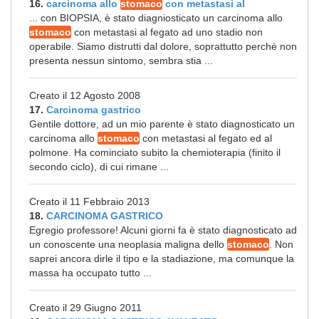
16.
carcinoma allo
stomaco
con metastasi al
... con BIOPSIA, è stato diagniosticato un carcinoma allo
stomaco
con metastasi al fegato ad uno stadio non
operabile. Siamo distrutti dal dolore, soprattutto perchè non
presenta nessun sintomo, sembra stia ...
Creato il 12 Agosto 2008
17.
Carcinoma gastrico
Gentile dottore, ad un mio parente è stato diagnosticato un
carcinoma allo
stomaco
con metastasi al fegato ed al
polmone. Ha cominciato subito la chemioterapia (finito il
secondo ciclo), di cui rimane ...
Creato il 11 Febbraio 2013
18.
CARCINOMA GASTRICO
Egregio professore! Alcuni giorni fa è stato diagnosticato ad
un conoscente una neoplasia maligna dello
stomaco
. Non
saprei ancora dirle il tipo e la stadiazione, ma comunque la
massa ha occupato tutto ...
Creato il 29 Giugno 2011