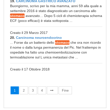
19.
CARCINOMA GASTRICO AVANZATO
Buongiorno, scrivo per la mia mamma, anni 59 alla quale a
settembre 2016 è stato diagnosticato un carcinoma allo
stomaco
avanzato… Dopo 5 cicli di chemioterapia schema
ECF (poco efficaci) è stata sottoposta ...
Creato il 29 Marzo 2017
20.
Carcinoma neuroendocrino
... Forse da un batterio dello
stomaco
che ora non ricordo
il nome o dalla lunga permanenza del Pic. Nel frattempo in
ospedale ha fatto una chemioembolizzazione con
termoablazione sul L unica metastasi che ...
Creato il 17 Ottobre 2018
1
2
3
4
Fine