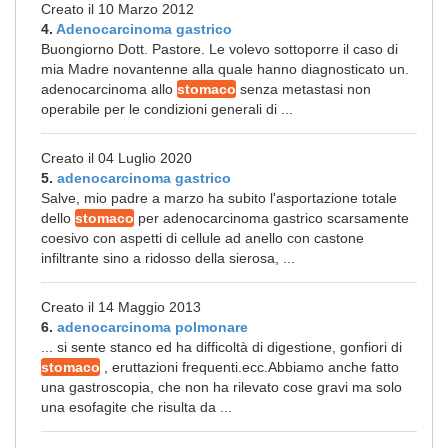
Creato il 10 Marzo 2012
4.
Adenocarcinoma gastrico
Buongiorno Dott. Pastore. Le volevo sottoporre il caso di
mia Madre novantenne alla quale hanno diagnosticato un.
adenocarcinoma allo
stomaco
senza metastasi non
operabile per le condizioni generali di ...
Creato il 04 Luglio 2020
5.
adenocarcinoma gastrico
Salve, mio padre a marzo ha subito l'asportazione totale
dello
stomaco
per adenocarcinoma gastrico scarsamente
coesivo con aspetti di cellule ad anello con castone
infiltrante sino a ridosso della sierosa, ...
Creato il 14 Maggio 2013
6.
adenocarcinoma polmonare
... si sente stanco ed ha difficoltà di digestione, gonfiori di
stomaco
, eruttazioni frequenti.ecc.Abbiamo anche fatto
una gastroscopia, che non ha rilevato cose gravi ma solo
una esofagite che risulta da ...