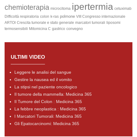
ipertermia
chemioterapia
microcitoma
cetuximab
polmone
Difficoltà respiratoria
colon
k-ras
VIII Congresso internazionale
ARTOI
Crescita tumorale e stato generale
marcatori tumorali
liposomi
termosensibili
Mitomicina C
gastrico
convegno
ULTIMI VIDEO
Leggere le analisi del sangue
Gestire la nausea ed il vomito
La stipsi nel paziente oncologico
Il tumore della mammella: Medicina 365
Il Tumore del Colon : Medicina 365
La febbre neoplastica : Medicina 365
I Marcatori Tumorali: Medicina 365
Gli Epatocarcinomi: Medicina 365