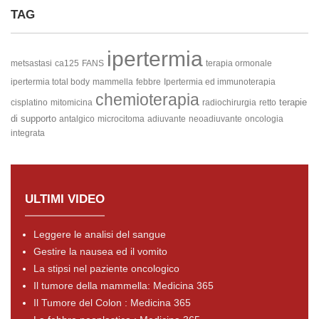
TAG
ipertermia
metsastasi
ca125
FANS
terapia ormonale
ipertermia total body
mammella
febbre
Ipertermia ed immunoterapia
chemioterapia
terapie
cisplatino
mitomicina
radiochirurgia
retto
di supporto
antalgico
microcitoma
adiuvante
neoadiuvante
oncologia
integrata
ULTIMI VIDEO
Leggere le analisi del sangue
Gestire la nausea ed il vomito
La stipsi nel paziente oncologico
Il tumore della mammella: Medicina 365
Il Tumore del Colon : Medicina 365