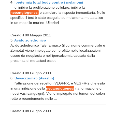
4.
Ipertermia total body contro i melanomi
... di inibire la proliferazione cellulare, inibire la
neoangiogenesi
e stimolare la risposta immunitaria. Nello
specifico il test è stato eseguito su melanoma metastatico
in un modello murino. Ulteriori ...
Creato il 08 Maggio 2011
5.
Acido zoledronico
Acido zoledronico Tale farmaco (il cui nome commerciale è
Zometa) viene impiegato con profitto nelle localizzazioni
ossee da neoplasia e nell’ipercalcemia causata dalla
presenza di metastasi ossee. ...
Creato il 08 Giugno 2009
6.
Bevacizumab (Avastin)
... l’attivazione dei recettori VEGFR-1 e VEGFR-2 che esita
in una inibizione della
neoangiogenesi
(la formazione di
nuovi vasi sanguigni). Viene impiegato nei tumori del colon-
retto e recentemente nelle ...
Creato il 08 Giugno 2009