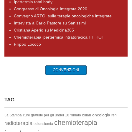
Ipertermia total body
Congresso di Oncologia Integrata 2020
Convegno ARTOI sulle terapie oncologiche integrate
Intervista a Carlo Pastore su Sanissimi
Cristiana Aperio su Medicina365
Chemioterapia ipertermica intratoracica HITHOT
Filippo Lococo
CONVENZIONI
TAG
oncologia
La Stampa
cure gratuite per gli under 18
filmato
biliari
reni
chemioterapia
radioterapia
colonstomia