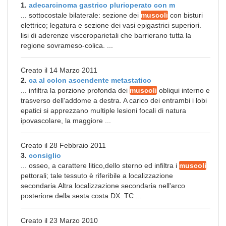
1.
adecarcinoma gastrico plurioperato con m
... sottocostale bilaterale: sezione dei
muscoli
con bisturi
elettrico; legatura e sezione dei vasi epigastrici superiori.
lisi di aderenze visceroparietali che barrierano tutta la
regione sovrameso-colica. ...
Creato il 14 Marzo 2011
2.
ca al colon ascendente metastatico
... infiltra la porzione profonda dei
muscoli
obliqui interno e
trasverso dell'addome a destra. A carico dei entrambi i lobi
epatici si apprezzano multiple lesioni focali di natura
ipovascolare, la maggiore ...
Creato il 28 Febbraio 2011
3.
consiglio
... osseo, a carattere litico,dello sterno ed infiltra i
muscoli
pettorali; tale tessuto è riferibile a localizzazione
secondaria.Altra localizzazione secondaria nell'arco
posteriore della sesta costa DX. TC ...
Creato il 23 Marzo 2010