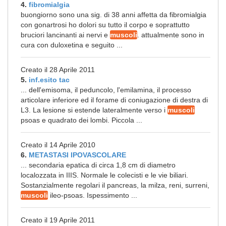
4.
fibromialgia
buongiorno sono una sig. di 38 anni affetta da fibromialgia
con gonartrosi ho dolori su tutto il corpo e soprattutto
bruciori lancinanti ai nervi e
muscoli
. attualmente sono in
cura con duloxetina e seguito ...
Creato il 28 Aprile 2011
5.
inf.esito tac
... dell'emisoma, il peduncolo, l'emilamina, il processo
articolare inferiore ed il forame di coniugazione di destra di
L3. La lesione si estende lateralmente verso i
muscoli
psoas e quadrato dei lombi. Piccola ...
Creato il 14 Aprile 2010
6.
METASTASI IPOVASCOLARE
... secondaria epatica di circa 1,8 cm di diametro
localozzata in IIIS. Normale le colecisti e le vie biliari.
Sostanzialmente regolari il pancreas, la milza, reni, surreni,
muscoli
ileo-psoas. Ispessimento ...
Creato il 19 Aprile 2011