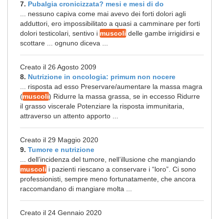
7.
Pubalgia cronicizzata? mesi e mesi di do
... nessuno capiva come mai avevo dei forti dolori agli
adduttori, ero impossibilitato a quasi a camminare per forti
dolori testicolari, sentivo i
muscoli
delle gambe irrigidirsi e
scottare ... ognuno diceva ...
Creato il 26 Agosto 2009
8.
Nutrizione in oncologia: primum non nocere
... risposta ad esso Preservare/aumentare la massa magra
(
muscoli
) Ridurre la massa grassa, se in eccesso Ridurre
il grasso viscerale Potenziare la risposta immunitaria,
attraverso un attento apporto ...
Creato il 29 Maggio 2020
9.
Tumore e nutrizione
... dell’incidenza del tumore, nell’illusione che mangiando
muscoli
i pazienti riescano a conservare i “loro”. Ci sono
professionisti, sempre meno fortunatamente, che ancora
raccomandano di mangiare molta ...
Creato il 24 Gennaio 2020