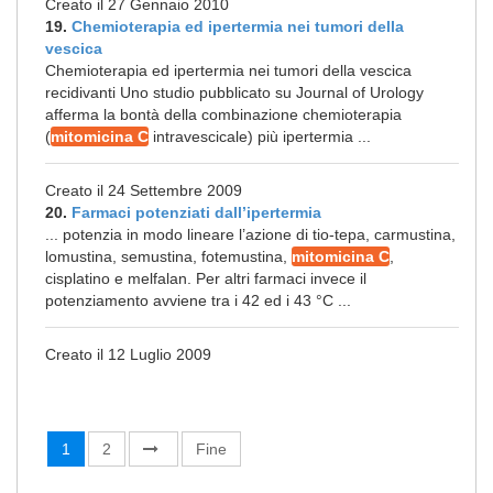
Creato il 27 Gennaio 2010
19.
Chemioterapia ed ipertermia nei tumori della
vescica
Chemioterapia ed ipertermia nei tumori della vescica
recidivanti Uno studio pubblicato su Journal of Urology
afferma la bontà della combinazione chemioterapia
(
mitomicina C
intravescicale) più ipertermia ...
Creato il 24 Settembre 2009
20.
Farmaci potenziati dall’ipertermia
... potenzia in modo lineare l’azione di tio-tepa, carmustina,
lomustina, semustina, fotemustina,
mitomicina C
,
cisplatino e melfalan. Per altri farmaci invece il
potenziamento avviene tra i 42 ed i 43 °C ...
Creato il 12 Luglio 2009
1
2
Fine