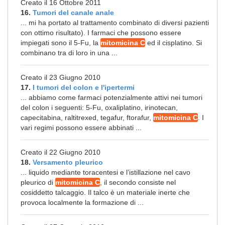
Creato il 16 Ottobre 2011
16.
Tumori del canale anale
... mi ha portato al trattamento combinato di diversi pazienti
con ottimo risultato). I farmaci che possono essere
impiegati sono il 5-Fu, la
mitomicina C
ed il cisplatino. Si
combinano tra di loro in una ...
Creato il 23 Giugno 2010
17.
I tumori del colon e l'ipertermi
... abbiamo come farmaci potenzialmente attivi nei tumori
del colon i seguenti: 5-Fu, oxaliplatino, irinotecan,
capecitabina, raltitrexed, tegafur, ftorafur,
mitomicina C
. I
vari regimi possono essere abbinati ...
Creato il 22 Giugno 2010
18.
Versamento pleurico
... liquido mediante toracentesi e l’istillazione nel cavo
pleurico di
mitomicina C
, il secondo consiste nel
cosiddetto talcaggio. Il talco è un materiale inerte che
provoca localmente la formazione di ...