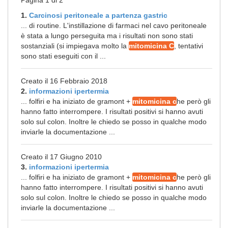
Pagina 1 di 2
1.
Carcinosi peritoneale a partenza gastric
... di routine. L'instillazione di farmaci nel cavo peritoneale
è stata a lungo perseguita ma i risultati non sono stati
sostanziali (si impiegava molto la
mitomicina C
, tentativi
sono stati eseguiti con il ...
Creato il 16 Febbraio 2018
2.
informazioni ipertermia
... folfiri e ha iniziato de gramont +
mitomicina c
he però gli
hanno fatto interrompere. I risultati positivi si hanno avuti
solo sul colon. Inoltre le chiedo se posso in qualche modo
inviarle la documentazione ...
Creato il 17 Giugno 2010
3.
informazioni ipertermia
... folfiri e ha iniziato de gramont +
mitomicina c
he però gli
hanno fatto interrompere. I risultati positivi si hanno avuti
solo sul colon. Inoltre le chiedo se posso in qualche modo
inviarle la documentazione ...