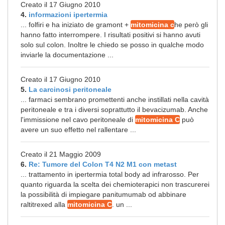
Creato il 17 Giugno 2010
4.
informazioni ipertermia
... folfiri e ha iniziato de gramont +
mitomicina c
he però gli
hanno fatto interrompere. I risultati positivi si hanno avuti
solo sul colon. Inoltre le chiedo se posso in qualche modo
inviarle la documentazione ...
Creato il 17 Giugno 2010
5.
La carcinosi peritoneale
... farmaci sembrano promettenti anche instillati nella cavità
peritoneale e tra i diversi soprattutto il bevacizumab. Anche
l'immissione nel cavo peritoneale di
mitomicina C
può
avere un suo effetto nel rallentare ...
Creato il 21 Maggio 2009
6.
Re: Tumore del Colon T4 N2 M1 con metast
... trattamento in ipertermia total body ad infrarosso. Per
quanto riguarda la scelta dei chemioterapici non trascurerei
la possibilità di impiegare panitumumab od abbinare
raltitrexed alla
mitomicina C
. un ...