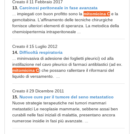
Creato il 11 Febbraio 2017
13.
Carcinosi peritoneale in fase avanzata
... impiegati con buon profitto sono la
mitomicina C
e la
gemcitabina. L'affinamento delle tecniche chirurgiche
fornisce ulteriori elementi di speranza. La metodica della
chemioipertermia intraperitoneale ...
Creato il 15 Luglio 2012
14.
Difficoltà respiratoria
... mininvasiva di adesione dei foglietti pleurici) od alla
instillazione nel cavo pleurico di farmaci antiblastici (ad ex.
mitomicina C
) che possano rallentare il riformarsi del
liquido di versamento. ...
Creato il 29 Dicembre 2011
15.
Nuove cure per il tumore del seno metastatico
Nuove strategie terapeutiche nei tumori mammari
metastatici Le neoplasie mammarie, sebbene assai ben
curabili nelle fasi iniziali di malattia, presentano ancora
numerose insidie in fasi più avanzate. ...