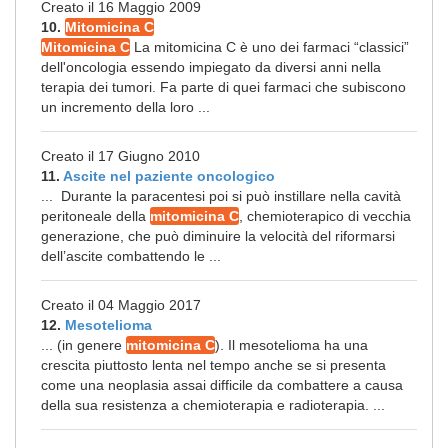
Creato il 16 Maggio 2009
10.
Mitomicina C
Mitomicina C
La mitomicina C è uno dei farmaci “classici”
dell'oncologia essendo impiegato da diversi anni nella
terapia dei tumori. Fa parte di quei farmaci che subiscono
un incremento della loro ...
Creato il 17 Giugno 2010
11.
Ascite nel paziente oncologico
... Durante la paracentesi poi si può instillare nella cavità
peritoneale della
mitomicina C
, chemioterapico di vecchia
generazione, che può diminuire la velocità del riformarsi
dell’ascite combattendo le ...
Creato il 04 Maggio 2017
12.
Mesotelioma
... (in genere
mitomicina C
). Il mesotelioma ha una
crescita piuttosto lenta nel tempo anche se si presenta
come una neoplasia assai difficile da combattere a causa
della sua resistenza a chemioterapia e radioterapia. ...