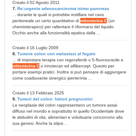
Creato il 02 Agosto 2011
7.
Re:urgente adenocarcinoma istmo pancreas
... durante le quali si potrebbe instillare nel cavo
peritoneale un certo quantitativo di
mitomicina C
(un
chemioterapico) per rallentare il riformarsi del liquido.
Occhio anche alla funzionalità epatica dalla ...
Creato il 16 Luglio 2009
8.
Tumore colon con metastasi al fegato
... di impostare terapia con regorafenib o 5-fluorouracile e
mitomicina C
o irinotecan ed aflibercept. Questo per
portare esempi pratici. Inoltre si può pensare di aggiungere
come coadiuvante sinergico ipertermia ...
Creato il 13 Febbraio 2025
9.
Tumori del colon: fattori prognostici
Le neoplasie del colon rappresentano un tumore assai
diffuso nel mondo e soprattutto in quello Occidentale dove
le abitudini di vita, alimentari e voluttuarie concorrono alla
sua genesi. Anche la stipsi ...