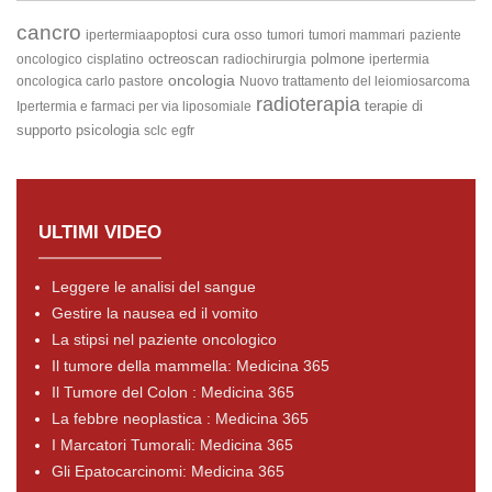
cancro
cura
ipertermiaapoptosi
osso
tumori
tumori mammari
paziente
octreoscan
polmone
oncologico
cisplatino
radiochirurgia
ipertermia
oncologia
oncologica carlo pastore
Nuovo trattamento del leiomiosarcoma
radioterapia
terapie di
Ipertermia e farmaci per via liposomiale
supporto
psicologia
sclc
egfr
ULTIMI VIDEO
Leggere le analisi del sangue
Gestire la nausea ed il vomito
La stipsi nel paziente oncologico
Il tumore della mammella: Medicina 365
Il Tumore del Colon : Medicina 365
La febbre neoplastica : Medicina 365
I Marcatori Tumorali: Medicina 365
Gli Epatocarcinomi: Medicina 365