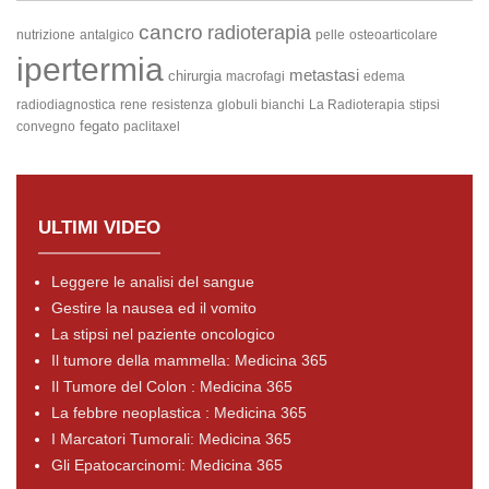
cancro
radioterapia
nutrizione
antalgico
pelle
osteoarticolare
ipertermia
metastasi
chirurgia
macrofagi
edema
radiodiagnostica
rene
resistenza
globuli bianchi
La Radioterapia
stipsi
fegato
convegno
paclitaxel
ULTIMI VIDEO
Leggere le analisi del sangue
Gestire la nausea ed il vomito
La stipsi nel paziente oncologico
Il tumore della mammella: Medicina 365
Il Tumore del Colon : Medicina 365
La febbre neoplastica : Medicina 365
I Marcatori Tumorali: Medicina 365
Gli Epatocarcinomi: Medicina 365