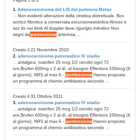
Pagina 1 di 2
1.
Adenocarcinoma del LIS del polmone.Metas
... Non evidenti alterazioni della cinetica distrettuale. Box
aortico fibrotico a conservata escursionesistolica Atriosx e
sez dx nei limiti.Al doppler lieve rigurigto mitralico Non
segni da
ipertensione
arteriosa ...
Creato il 21 Novembre 2010
2.
adenocarcinoma pancreatico IV stadio
... antalgica: matrifen 25 mcg 1/2 cerotto ogni 72
ore,Brufen 600mg x 2 al dì, al bisogno Effentora 100mcg (6
al giorno). NRS al max 6 -
ipertensione
Hanno proposto
un programma di chemio antiblastica secondo ...
Creato il 31 Ottobre 2011
3.
adenocarcinoma pancreatico IV stadio
... antalgica: matrifen 25 mcg 1/2 cerotto ogni 72
ore,Brufen 600mg x 2 al dì, al bisogno Effentora 100mcg (6
al giorno). NRS al max 6 -
ipertensione
Hanno proposto
un programma di chemio antiblastica secondo ...