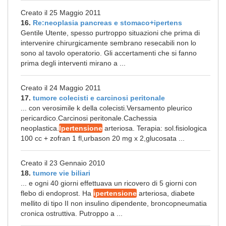
Creato il 25 Maggio 2011
16.
Re:neoplasia pancreas e stomaco+ipertens
Gentile Utente, spesso purtroppo situazioni che prima di
intervenire chirurgicamente sembrano resecabili non lo
sono al tavolo operatorio. Gli accertamenti che si fanno
prima degli interventi mirano a ...
Creato il 24 Maggio 2011
17.
tumore colecisti e carcinosi peritonale
... con verosimile k della colecisti.Versamento pleurico
pericardico.Carcinosi peritonale.Cachessia
neoplastica.
Ipertensione
arteriosa. Terapia: sol.fisiologica
100 cc + zofran 1 fl,urbason 20 mg x 2,glucosata ...
Creato il 23 Gennaio 2010
18.
tumore vie biliari
... e ogni 40 giorni effettuava un ricovero di 5 giorni con
flebo di endoprost. Ha
ipertensione
arteriosa, diabete
mellito di tipo II non insulino dipendente, broncopneumatia
cronica ostruttiva. Putroppo a ...