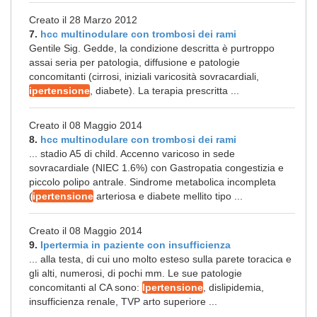
Creato il 28 Marzo 2012
7.
hcc multinodulare con trombosi dei rami
Gentile Sig. Gedde, la condizione descritta è purtroppo
assai seria per patologia, diffusione e patologie
concomitanti (cirrosi, iniziali varicosità sovracardiali,
ipertensione
, diabete). La terapia prescritta ...
Creato il 08 Maggio 2014
8.
hcc multinodulare con trombosi dei rami
... stadio A5 di child. Accenno varicoso in sede
sovracardiale (NIEC 1.6%) con Gastropatia congestizia e
piccolo polipo antrale. Sindrome metabolica incompleta
(
ipertensione
arteriosa e diabete mellito tipo ...
Creato il 08 Maggio 2014
9.
Ipertermia in paziente con insufficienza
... alla testa, di cui uno molto esteso sulla parete toracica e
gli alti, numerosi, di pochi mm. Le sue patologie
concomitanti al CA sono:
Ipertensione
, dislipidemia,
insufficienza renale, TVP arto superiore ...