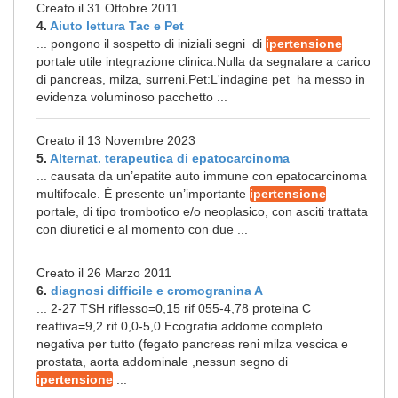
Creato il 31 Ottobre 2011
4.
Aiuto lettura Tac e Pet
... pongono il sospetto di iniziali segni di
ipertensione
portale utile integrazione clinica.Nulla da segnalare a carico
di pancreas, milza, surreni.Pet:L'indagine pet ha messo in
evidenza voluminoso pacchetto ...
Creato il 13 Novembre 2023
5.
Alternat. terapeutica di epatocarcinoma
... causata da un’epatite auto immune con epatocarcinoma
multifocale. È presente un’importante
ipertensione
portale, di tipo trombotico e/o neoplasico, con asciti trattata
con diuretici e al momento con due ...
Creato il 26 Marzo 2011
6.
diagnosi difficile e cromogranina A
... 2-27 TSH riflesso=0,15 rif 055-4,78 proteina C
reattiva=9,2 rif 0,0-5,0 Ecografia addome completo
negativa per tutto (fegato pancreas reni milza vescica e
prostata, aorta addominale ,nessun segno di
ipertensione
...