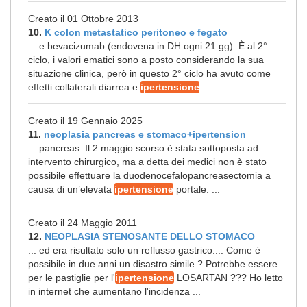
Creato il 01 Ottobre 2013
10.
K colon metastatico peritoneo e fegato
... e bevacizumab (endovena in DH ogni 21 gg). È al 2°
ciclo, i valori ematici sono a posto considerando la sua
situazione clinica, però in questo 2° ciclo ha avuto come
effetti collaterali diarrea e
ipertensione
. ...
Creato il 19 Gennaio 2025
11.
neoplasia pancreas e stomaco+ipertension
... pancreas. Il 2 maggio scorso è stata sottoposta ad
intervento chirurgico, ma a detta dei medici non è stato
possibile effettuare la duodenocefalopancreasectomia a
causa di un’elevata
ipertensione
portale. ...
Creato il 24 Maggio 2011
12.
NEOPLASIA STENOSANTE DELLO STOMACO
... ed era risultato solo un reflusso gastrico.... Come è
possibile in due anni un disastro simile ? Potrebbe essere
per le pastiglie per l'
ipertensione
LOSARTAN ??? Ho letto
in internet che aumentano l'incidenza ...