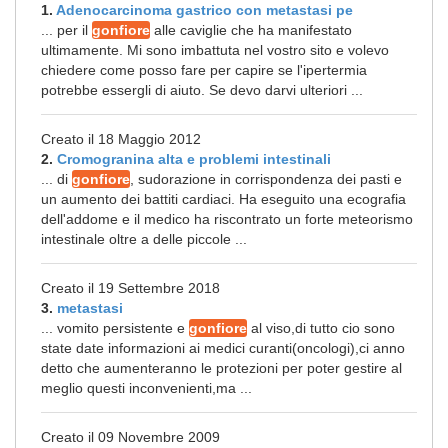
1.
Adenocarcinoma gastrico con metastasi pe
... per il
gonfiore
alle caviglie che ha manifestato
ultimamente. Mi sono imbattuta nel vostro sito e volevo
chiedere come posso fare per capire se l'ipertermia
potrebbe essergli di aiuto. Se devo darvi ulteriori ...
Creato il 18 Maggio 2012
2.
Cromogranina alta e problemi intestinali
... di
gonfiore
, sudorazione in corrispondenza dei pasti e
un aumento dei battiti cardiaci. Ha eseguito una ecografia
dell'addome e il medico ha riscontrato un forte meteorismo
intestinale oltre a delle piccole ...
Creato il 19 Settembre 2018
3.
metastasi
... vomito persistente e
gonfiore
al viso,di tutto cio sono
state date informazioni ai medici curanti(oncologi),ci anno
detto che aumenteranno le protezioni per poter gestire al
meglio questi inconvenienti,ma ...
Creato il 09 Novembre 2009