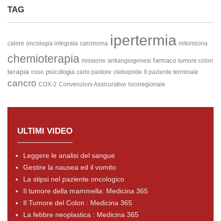
TAG
ipertermia
calore
oncologia integrata
carcinoma
mitomicina
chemioterapia
farmaco
missione
antiangiogenesi
tumore colon
terapia
psicologia
osso
carlo pastore
clebopride
Il paziente terminale
cancro
COX-2
Convenzioni Assicurative
locoregionale
ULTIMI VIDEO
Leggere le analisi del sangue
Gestire la nausea ed il vomito
La stipsi nel paziente oncologico
Il tumore della mammella: Medicina 365
Il Tumore del Colon : Medicina 365
La febbre neoplastica : Medicina 365