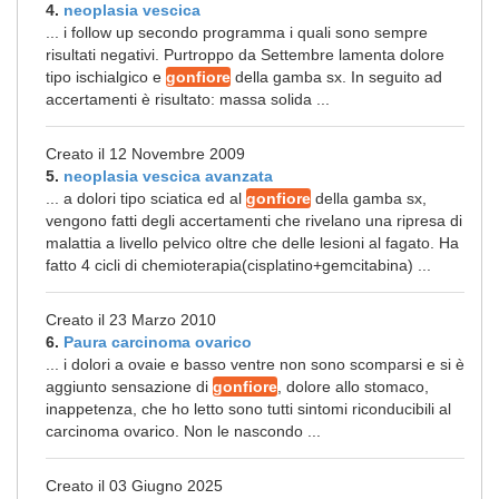
4.
neoplasia vescica
... i follow up secondo programma i quali sono sempre
risultati negativi. Purtroppo da Settembre lamenta dolore
tipo ischialgico e
gonfiore
della gamba sx. In seguito ad
accertamenti è risultato: massa solida ...
Creato il 12 Novembre 2009
5.
neoplasia vescica avanzata
... a dolori tipo sciatica ed al
gonfiore
della gamba sx,
vengono fatti degli accertamenti che rivelano una ripresa di
malattia a livello pelvico oltre che delle lesioni al fagato. Ha
fatto 4 cicli di chemioterapia(cisplatino+gemcitabina) ...
Creato il 23 Marzo 2010
6.
Paura carcinoma ovarico
... i dolori a ovaie e basso ventre non sono scomparsi e si è
aggiunto sensazione di
gonfiore
, dolore allo stomaco,
inappetenza, che ho letto sono tutti sintomi riconducibili al
carcinoma ovarico. Non le nascondo ...
Creato il 03 Giugno 2025