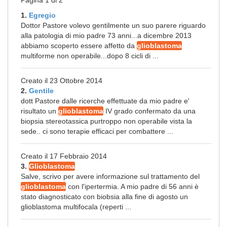
Pagina 1 di 2
1.
Egregio
Dottor Pastore volevo gentilmente un suo parere riguardo
alla patologia di mio padre 73 anni...a dicembre 2013
abbiamo scoperto essere affetto da
glioblastoma
multiforme non operabile...dopo 8 cicli di ...
Creato il 23 Ottobre 2014
2.
Gentile
dott Pastore dalle ricerche effettuate da mio padre e'
risultato un
glioblastoma
IV grado confermato da una
biopsia stereotassica purtroppo non operabile vista la
sede.. ci sono terapie efficaci per combattere ...
Creato il 17 Febbraio 2014
3.
Glioblastoma
Salve, scrivo per avere informazione sul trattamento del
glioblastoma
con l'ipertermia. A mio padre di 56 anni è
stato diagnosticato con biobsia alla fine di agosto un
glioblastoma multifocala (reperti ...