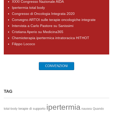
XXXI Congresso Nazionale AIDA
Ipertermia total body
Congresso di Oncologia Integrata 2020
Convegno ARTOI sulle terapie oncologiche integrate
Intervista a Carlo Pastore su Sanissimi
Cristiana Aperio su Medicina365
Chemioterapia ipertermica intratoracica HITHOT
Filippo Lococo
CONVENZIONI
TAG
ipertermia
terapie di supporto
total-body
nausea
Quando