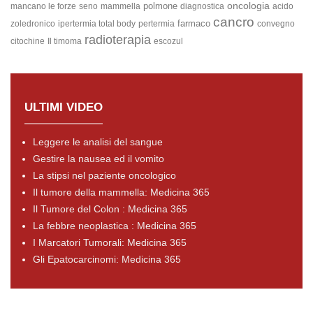
oncologia
polmone
mancano le forze
seno
mammella
diagnostica
acido
cancro
farmaco
zoledronico
ipertermia total body
pertermia
convegno
radioterapia
citochine
Il timoma
escozul
ULTIMI VIDEO
Leggere le analisi del sangue
Gestire la nausea ed il vomito
La stipsi nel paziente oncologico
Il tumore della mammella: Medicina 365
Il Tumore del Colon : Medicina 365
La febbre neoplastica : Medicina 365
I Marcatori Tumorali: Medicina 365
Gli Epatocarcinomi: Medicina 365