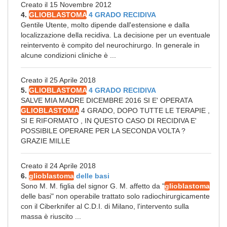
Creato il 15 Novembre 2012
4.
GLIOBLASTOMA
4 GRADO RECIDIVA
Gentile Utente, molto dipende dall'estensione e dalla
localizzazione della recidiva. La decisione per un eventuale
reintervento è compito del neurochirurgo. In generale in
alcune condizioni cliniche è ...
Creato il 25 Aprile 2018
5.
GLIOBLASTOMA
4 GRADO RECIDIVA
SALVE MIA MADRE DICEMBRE 2016 SI E' OPERATA
GLIOBLASTOMA
4 GRADO, DOPO TUTTE LE TERAPIE ,
SI E RIFORMATO , IN QUESTO CASO DI RECIDIVA E'
POSSIBILE OPERARE PER LA SECONDA VOLTA ?
GRAZIE MILLE
Creato il 24 Aprile 2018
6.
glioblastoma
delle basi
Sono M. M. figlia del signor G. M. affetto da "
glioblastoma
delle basi" non operabile trattato solo radiochirurgicamente
con il Ciberknifer al C.D.I. di Milano, l'intervento sulla
massa è riuscito ...