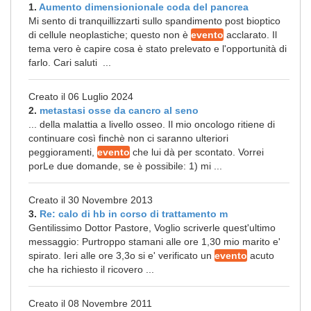
1.
Aumento dimensionionale coda del pancrea
Mi sento di tranquillizzarti sullo spandimento post bioptico
di cellule neoplastiche; questo non è
evento
acclarato. Il
tema vero è capire cosa è stato prelevato e l'opportunità di
farlo. Cari saluti ...
Creato il 06 Luglio 2024
2.
metastasi osse da cancro al seno
... della malattia a livello osseo. Il mio oncologo ritiene di
continuare così finchè non ci saranno ulteriori
peggioramenti,
evento
che lui dà per scontato. Vorrei
porLe due domande, se è possibile: 1) mi ...
Creato il 30 Novembre 2013
3.
Re: calo di hb in corso di trattamento m
Gentilissimo Dottor Pastore, Voglio scriverle quest'ultimo
messaggio: Purtroppo stamani alle ore 1,30 mio marito e'
spirato. Ieri alle ore 3,3o si e' verificato un
evento
acuto
che ha richiesto il ricovero ...
Creato il 08 Novembre 2011