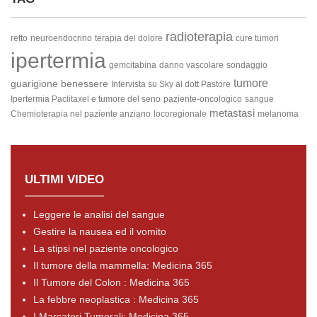
radioterapia
retto
neuroendocrino
terapia del dolore
cure tumori
ipertermia
gemcitabina
danno vascolare
sondaggio
tumore
guarigione
benessere
Intervista su Sky al dott Pastore
Ipertermia Paclitaxel e tumore del seno
paziente-oncologico
sangue
metastasi
Chemioterapia nel paziente anziano
locoregionale
melanoma
ULTIMI VIDEO
Leggere le analisi del sangue
Gestire la nausea ed il vomito
La stipsi nel paziente oncologico
Il tumore della mammella: Medicina 365
Il Tumore del Colon : Medicina 365
La febbre neoplastica : Medicina 365
I Marcatori Tumorali: Medicina 365