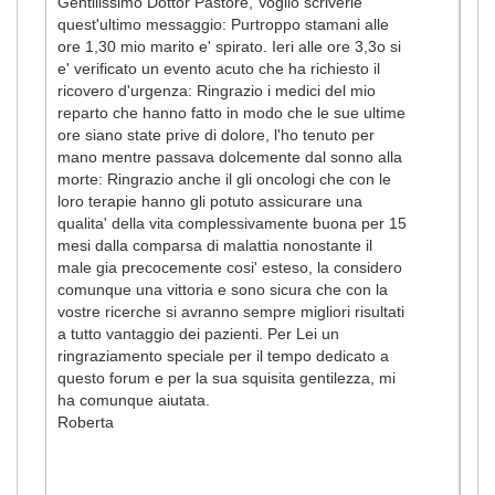
Gentilissimo Dottor Pastore, Voglio scriverle
quest'ultimo messaggio: Purtroppo stamani alle
ore 1,30 mio marito e' spirato. Ieri alle ore 3,3o si
e' verificato un evento acuto che ha richiesto il
ricovero d'urgenza: Ringrazio i medici del mio
reparto che hanno fatto in modo che le sue ultime
ore siano state prive di dolore, l'ho tenuto per
mano mentre passava dolcemente dal sonno alla
morte: Ringrazio anche il gli oncologi che con le
loro terapie hanno gli potuto assicurare una
qualita' della vita complessivamente buona per 15
mesi dalla comparsa di malattia nonostante il
male gia precocemente cosi' esteso, la considero
comunque una vittoria e sono sicura che con la
vostre ricerche si avranno sempre migliori risultati
a tutto vantaggio dei pazienti. Per Lei un
ringraziamento speciale per il tempo dedicato a
questo forum e per la sua squisita gentilezza, mi
ha comunque aiutata.
Roberta