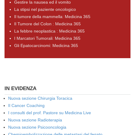
Gestire la nausea ed il vomito
La stipsi nel paziente oncologico
Il tumore della mammella: Medicina 365
Il Tumore del Colon : Medicina 365
La febbre neoplastica : Medicina 365
I Marcatori Tumorali: Medicina 365
Gli Epatocarcinomi: Medicina 365
IN EVIDENZA
Nuova sezione Chirurgia Toracica
Il Cancer Coaching
I consulti del prof. Pastore su Medicina Live
Nuova sezione Radioterapia
Nuova sezione Psicooncologia
Chemioembolizzazione delle metastasi del fegato