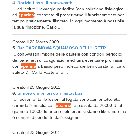
4.
Notizia flash: il port-a-cath
... ed inoltre il lavaggio periodico (con soluzione fisiologica
ed
eparina
) consente di preservarne il funzionamento per
tempo praticamente illimitato. In ogni momento è possibile
la sua rimozione. Carlo ...
Creato il 22 Marzo 2009
5.
Re: CARCINOMA SQUAMOSO DELL'URETR
... con Avastin impone delle cautele con controlli periodici
dei parametri di coagulazione ed una eventuale profilassi
con
eparina
a basso peso molecolare ben dosata. un caro
saluto Dr. Carlo Pastore, o ...
Creato il 29 Giugno 2011
6.
tumore vie biliari con metastasi
... nuovamente, le lesioni al fegato sono aumentate. Sta
curando l'embolia con
eparina
, è passata da 20000 UI al
giorno a 10000, le arterie polmonari si stanno liberando ma
è sempre dipendente dall'ossigeno ...
Creato il 23 Giugno 2011