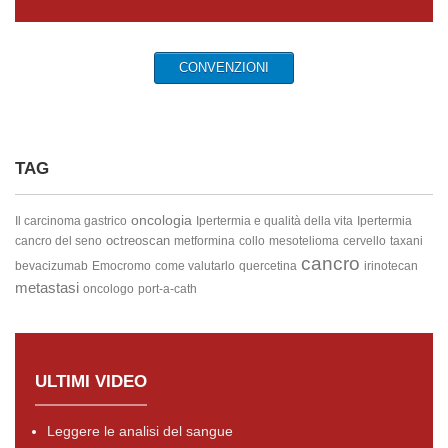
CONVENZIONI
TAG
oncologia
Il carcinoma gastrico
Ipertermia e qualità della vita
Ipertermia
octreoscan
cancro del seno
metformina
collo
mesotelioma
cervello
taxani
cancro
bevacizumab
Emocromo
come valutarlo
quercetina
irinotecan
metastasi
oncologo
port-a-cath
ULTIMI VIDEO
Leggere le analisi del sangue