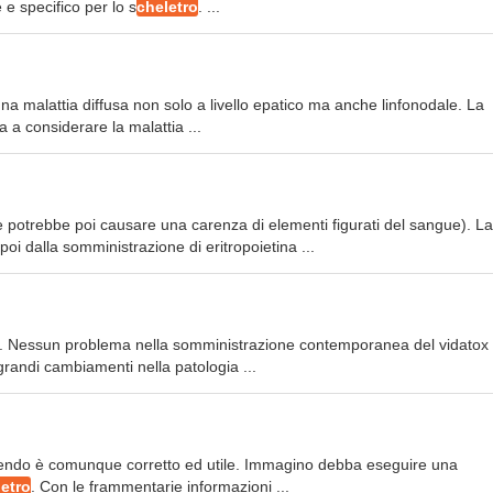
e specifico per lo s
cheletro
. ...
una malattia diffusa non solo a livello epatico ma anche linfonodale. La
a a considerare la malattia ...
e potrebbe poi causare una carenza di elementi figurati del sangue). La
i dalla somministrazione di eritropoietina ...
ea. Nessun problema nella somministrazione contemporanea del vidatox
randi cambiamenti nella patologia ...
cendo è comunque corretto ed utile. Immagino debba eseguire una
etro
. Con le frammentarie informazioni ...