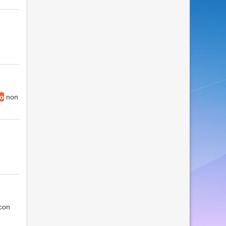
ro
non
 con