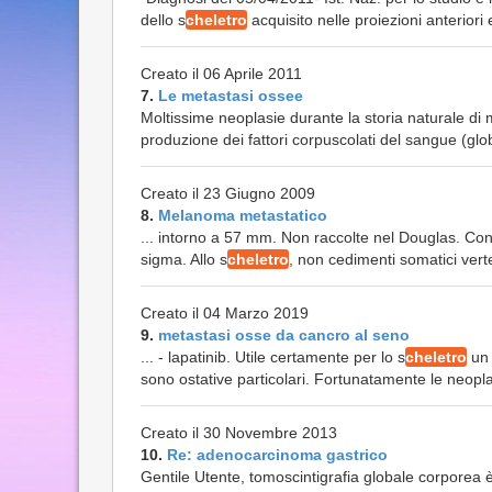
dello s
cheletro
acquisito nelle proiezioni anteriori
Creato il 06 Aprile 2011
7.
Le metastasi ossee
Moltissime neoplasie durante la storia naturale di 
produzione dei fattori corpuscolati del sangue (globu
Creato il 23 Giugno 2009
8.
Melanoma metastatico
... intorno a 57 mm. Non raccolte nel Douglas. Con
sigma. Allo s
cheletro
, non cedimenti somatici vert
Creato il 04 Marzo 2019
9.
metastasi osse da cancro al seno
... - lapatinib. Utile certamente per lo s
cheletro
un 
sono ostative particolari. Fortunatamente le neopl
Creato il 30 Novembre 2013
10.
Re: adenocarcinoma gastrico
Gentile Utente, tomoscintigrafia globale corporea è