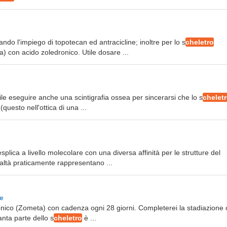
ndo l'impiego di topotecan ed antracicline; inoltre per lo s
cheletro
a) con acido zoledronico. Utile dosare ...
ile eseguire anche una scintigrafia ossea per sincerarsi che lo s
chelet
questo nell'ottica di una ...
esplica a livello molecolare con una diversa affinità per le strutture del
realtà praticamente rappresentano ...
e
dronico (Zometa) con cadenza ogni 28 giorni. Completerei la stadiazione
nta parte dello s
cheletro
è ...