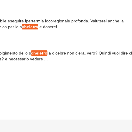
bile eseguire ipertermia locoregionale profonda. Valuterei anche la
nico per lo s
cheletro
e doserei ...
volgimento dello s
cheletro
a dicebre non c'era, vero? Quindi vuol dire c
e? è necessario vedere ...