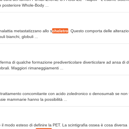
 e posteriore Whole-Body ...
malattia metastatizzano allo s
cheletro
. Questo comporta delle alterazion
li bianchi, globuli ...
ferma di qualche formazione prediverticolare diverticolare ad ansa di d
ebrali. Maggiori rimaneggiamenti ...
trattamento concomitante con acido zoledronico o denosumab se non 
asie mammarie hanno la possibilità ...
 il modo esteso di definire la PET. La scintigrafia ossea è cosa diversa