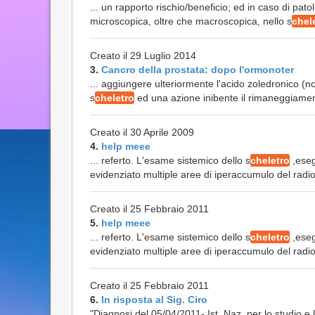
... un rapporto rischio/beneficio; ed in caso di pat
microscopica, oltre che macroscopica, nello s
chel
Creato il 29 Luglio 2014
3.
Cancro della prostata: dopo l'ormonoter
... aggiungere ulteriormente l'acido zoledronico 
s
cheletro
ed una azione inibente il rimaneggiamen
Creato il 30 Aprile 2009
4.
help meee
... referto. L'esame sistemico dello s
cheletro
,eseg
evidenziato multiple aree di iperaccumulo del radiof
Creato il 25 Febbraio 2011
5.
help meee
... referto. L'esame sistemico dello s
cheletro
,eseg
evidenziato multiple aree di iperaccumulo del radiof
Creato il 25 Febbraio 2011
6.
In risposta al Sig. Ciro
"Diagnosi del 05/04/2011- Ist. Naz. per lo studi