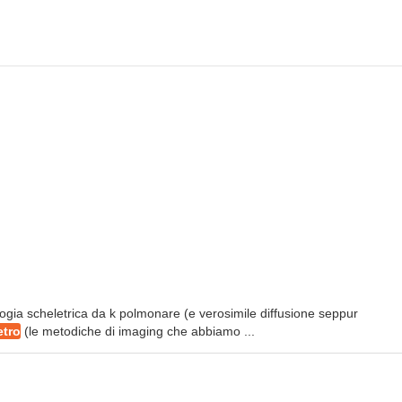
ologia scheletrica da k polmonare (e verosimile diffusione seppur
etro
(le metodiche di imaging che abbiamo ...