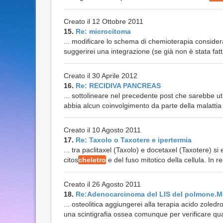
Creato il 12 Ottobre 2011
15.
Re: microcitoma
... modificare lo schema di chemioterapia considera
suggerirei una integrazione (se già non è stata fatt
Creato il 30 Aprile 2012
16.
Re: RECIDIVA PANCREAS
... sottolineare nel precedente post che sarebbe ut
abbia alcun coinvolgimento da parte della malattia (
Creato il 10 Agosto 2011
17.
Re: Taxolo o Taxotere e ipertermia
... tra paclitaxel (Taxolo) e docetaxel (Taxotere) si 
citos
cheletro
e del fuso mitotico della cellula. In 
Creato il 26 Agosto 2011
18.
Re:Adenocarcinoma del LIS del polmone.M
... osteolitica aggiungerei alla terapia acido zole
una scintigrafia ossea comunque per verificare qua