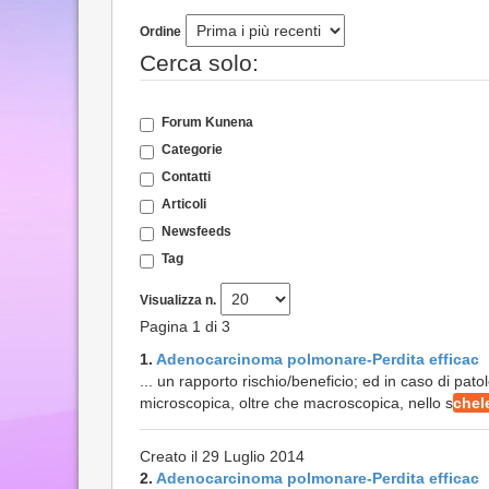
Ordine
Cerca solo:
Forum Kunena
Categorie
Contatti
Articoli
Newsfeeds
Tag
Visualizza n.
Pagina 1 di 3
1.
Adenocarcinoma polmonare-Perdita efficac
... un rapporto rischio/beneficio; ed in caso di pat
microscopica, oltre che macroscopica, nello s
chel
Creato il 29 Luglio 2014
2.
Adenocarcinoma polmonare-Perdita efficac