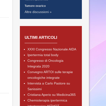
Tumore ovarico
Altre discussioni »
ULTIMI ARTICOLI
XXXI Congresso Nazionale AIDA
Ipertermia total body
Congresso di Oncologia
Integrata 2020
Convegno ARTOI sulle terapie
oncologiche integrate
Intervista a Carlo Pastore su
Sanissimi
Cristiana Aperio su Medicina365
Chemioterapia ipertermica