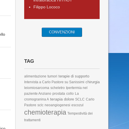
intratoracica HITHOT
Filippo Lococo
CONVENZIONI
llo
TAG
terapie di supporto
alimentazione
tumori
chirurgia
Intervista a Carlo Pastore su Sanissimi
leiomiosarcoma
scheletro
Ipertermia nel
paziente Anziano
prostata
collo
La
terapia
dolore
cromogranina A
SCLC
Carlo
Pastore
sclc
neoangiogenesi
escozul
chemioterapia
Tempestività dei
trattamenti
ico