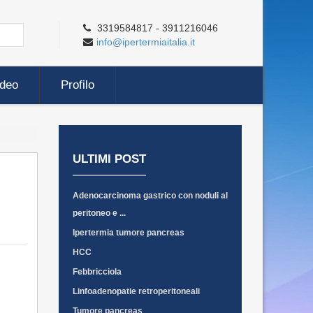
3319584817 - 3911216046
info@ipertermiaitalia.it
ideo
Profilo
ULTIMI POST
Adenocarcinoma gastrico con noduli al
peritoneo e ...
Ipertermia tumore pancreas
HCC
Febbricciola
Linfoadenopatie retroperitoneali
Tumore pancreas