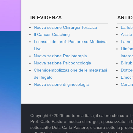
IN EVIDENZA
ARTICO
Nuova sezione Chirurgia Toracica
La feb
Il Cancer Coaching
Ascite
I consulti del prof. Pastore su Medicina
La nec
Live
I linf
Nuova sezione Radioterapia
lateroc
Nuova sezione Psicooncologia
Biliru
Chemioembolizzazione delle metastasi
Dottor
del fegato
Emocr
Nuova sezione di ginecologia
Carcin
Copyright © 2026 Ipertermia Italia, il calore che cura il can
Prof. Carlo Pastore medico chirurgo , specializzato in 
sottoscritto Dott. Carlo Pastore, dichiara sotto la pro