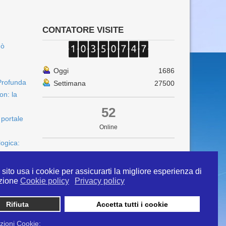
CONTATORE VISITE
uò
Oggi
1686
Profunda
Settimana
27500
on: la
52
 portale
Online
logica:
sito usa i cookie per assicurarti la migliore esperienza di
zione
Cookie policy
Privacy policy
Rifiuta
Accetta tutti i cookie
 info@ipertermiaitalia.it tel. 331/9584817 . Il
ito è diramato nel rispetto delle Linee Guida contenute
zioni Cookie: