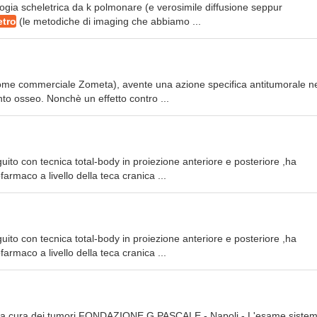
ologia scheletrica da k polmonare (e verosimile diffusione seppur
etro
(le metodiche di imaging che abbiamo ...
(nome commerciale Zometa), avente una azione specifica antitumorale ne
to osseo. Nonchè un effetto contro ...
uito con tecnica total-body in proiezione anteriore e posteriore ,ha
armaco a livello della teca cranica ...
uito con tecnica total-body in proiezione anteriore e posteriore ,ha
armaco a livello della teca cranica ...
o e la cura dei tumori FONDAZIONE G.PASCALE - Napoli - L'esame sistem