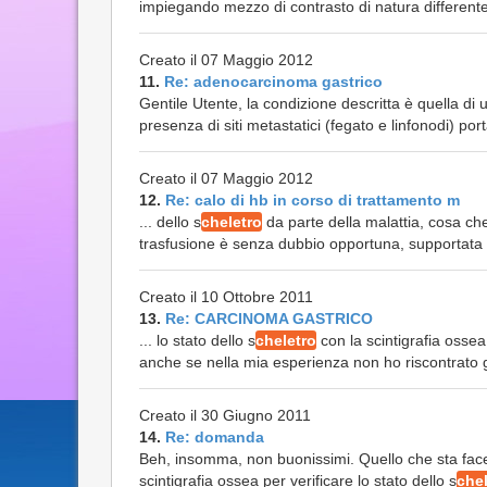
impiegando mezzo di contrasto di natura differente 
Creato il 07 Maggio 2012
11.
Re: adenocarcinoma gastrico
Gentile Utente, la condizione descritta è quella di 
presenza di siti metastatici (fegato e linfonodi) port
Creato il 07 Maggio 2012
12.
Re: calo di hb in corso di trattamento m
... dello s
cheletro
da parte della malattia, cosa ch
trasfusione è senza dubbio opportuna, supportata po
Creato il 10 Ottobre 2011
13.
Re: CARCINOMA GASTRICO
... lo stato dello s
cheletro
con la scintigrafia oss
anche se nella mia esperienza non ho riscontrato g
Creato il 30 Giugno 2011
14.
Re: domanda
Beh, insomma, non buonissimi. Quello che sta fa
scintigrafia ossea per verificare lo stato dello s
chel