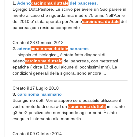
1.
Adeno
carcinoma duttale
del pancreas.
Egregio Dott.Pastore, Le scrivo per avere un Suo parere in
merito al caso che riguarda mia madre,75 anni. Nell'Aprile
del 2010 e' stata operata per Adeno
carcinoma duttale
del
pancreas,con residua componente ...
Creato il 28 Gennaio 2013
2.
adeno
carcinoma duttale
pancreas
... biopsia ed istologico,, è stata fatta diagnosi di
adeno
carcinoma duttale
del pancreas, con metastasi
epatiche ( circa 13 di cui alcune di pochissimi mm). Le
condizioni generali della signora, sono ancora ...
Creato il 17 Luglio 2010
3.
carcinoma mammario
Buongiorno dott. Vorrei sapere se è possibile utilizzare il
vostro metodo di cura ad un
carcinoma duttale
infiltrante
g3 her2 positivo che non risponde agli ormoni. È stato
eseguito l intervento alla mammella ...
Creato il 09 Ottobre 2014