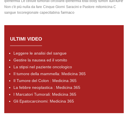
tumore
ipertermia
Le cellule tumorali circolanti
ipertermia total body
tumori
Non c'è più nulla da fare
Cinque Giorni
Saracini e Pastore
mitomicina C
farmaco
sangue
locoregionale
capecitabina
ULTIMI VIDEO
Leggere le analisi del sangue
Gestire la nausea ed il vomito
La stipsi nel paziente oncologico
Il tumore della mammella: Medicina 365
Il Tumore del Colon : Medicina 365
La febbre neoplastica : Medicina 365
I Marcatori Tumorali: Medicina 365
Gli Epatocarcinomi: Medicina 365