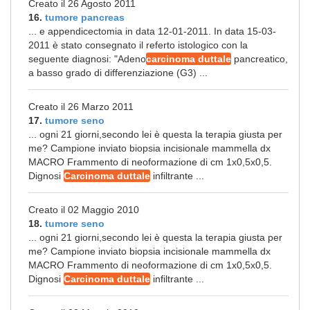
Creato il 26 Agosto 2011
16.
tumore pancreas
... e appendicectomia in data 12-01-2011. In data 15-03-
2011 è stato consegnato il referto istologico con la
seguente diagnosi: "Adeno
carcinoma duttale
pancreatico,
a basso grado di differenziazione (G3) ...
Creato il 26 Marzo 2011
17.
tumore seno
... ogni 21 giorni,secondo lei è questa la terapia giusta per
me? Campione inviato biopsia incisionale mammella dx
MACRO Frammento di neoformazione di cm 1x0,5x0,5.
Dignosi
Carcinoma duttale
infiltrante ...
Creato il 02 Maggio 2010
18.
tumore seno
... ogni 21 giorni,secondo lei è questa la terapia giusta per
me? Campione inviato biopsia incisionale mammella dx
MACRO Frammento di neoformazione di cm 1x0,5x0,5.
Dignosi
Carcinoma duttale
infiltrante ...