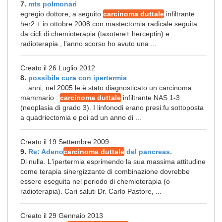
7.
mts polmonari
egregio dottore, a seguito
carcinoma duttale
infiltrante
her2 + in ottobre 2008 con mastectomia radicale seguita
da cicli di chemioterapia (taxotere+ herceptin) e
radioterapia , l'anno scorso ho avuto una ...
Creato il 26 Luglio 2012
8.
possibile cura con ipertermia
... anni, nel 2005 le è stato diagnosticato un carcinoma
mammario :
carcinoma duttale
infiltrante NAS 1-3
(neoplasia di grado 3). I linfonodi erano presi.fu sottoposta
a quadriectomia e poi ad un anno di ...
Creato il 19 Settembre 2009
9.
Re: Adeno
carcinoma duttale
del pancreas.
Di nulla. L'ipertermia esprimendo la sua massima attitudine
come terapia sinergizzante di combinazione dovrebbe
essere eseguita nel periodo di chemioterapia (o
radioterapia). Cari saluti Dr. Carlo Pastore, ...
Creato il 29 Gennaio 2013