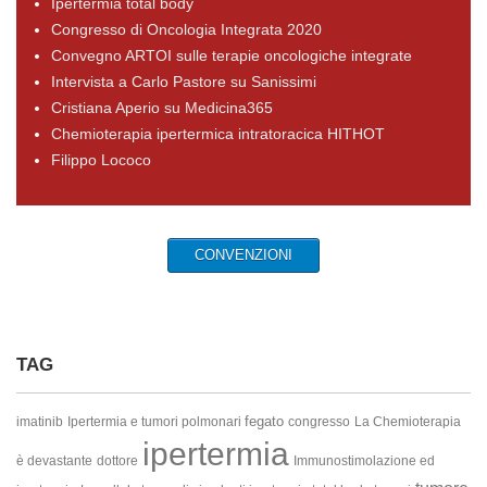
Ipertermia total body
Congresso di Oncologia Integrata 2020
Convegno ARTOI sulle terapie oncologiche integrate
Intervista a Carlo Pastore su Sanissimi
Cristiana Aperio su Medicina365
Chemioterapia ipertermica intratoracica HITHOT
Filippo Lococo
CONVENZIONI
TAG
fegato
imatinib
Ipertermia e tumori polmonari
congresso
La Chemioterapia
ipertermia
è devastante
dottore
Immunostimolazione ed