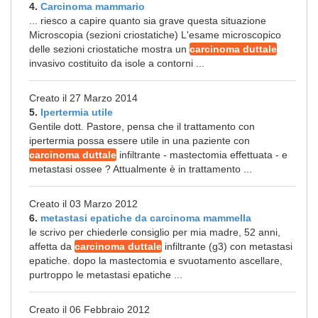
4.
Carcinoma mammario
... riesco a capire quanto sia grave questa situazione
Microscopia (sezioni criostatiche) L'esame microscopico
delle sezioni criostatiche mostra un
carcinoma duttale
invasivo costituito da isole a contorni ...
Creato il 27 Marzo 2014
5.
Ipertermia utile
Gentile dott. Pastore, pensa che il trattamento con
ipertermia possa essere utile in una paziente con
carcinoma duttale
infiltrante - mastectomia effettuata - e
metastasi ossee ? Attualmente è in trattamento ...
Creato il 03 Marzo 2012
6.
metastasi epatiche da carcinoma mammella
le scrivo per chiederle consiglio per mia madre, 52 anni,
affetta da
carcinoma duttale
infiltrante (g3) con metastasi
epatiche. dopo la mastectomia e svuotamento ascellare,
purtroppo le metastasi epatiche ...
Creato il 06 Febbraio 2012